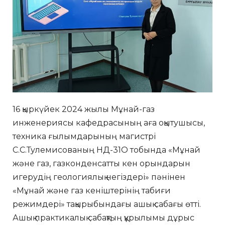
16 қыркүйек 2024 жылы Мұнай-газ
инженериясы кафедрасының аға оқытушысы,
техника ғылымдарының магистрі
С.С.Тулемисованың НД-31О тобында «Мұнай
және газ, газконденсатты кен орындарын
игерудің геологиялық негіздері» пәнінен
«Мұнай және газ кеніштерінің табиғи
режимдері» тақырыбындағы ашық сабағы өтті.
Ашық практикалық сабақтың құрылымы дұрыс