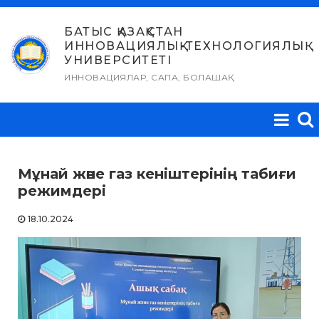
Skip
to
БАТЫС ҚАЗАҚСТАН
ИННОВАЦИЯЛЫҚ-ТЕХНОЛОГИЯЛЫҚ
content
УНИВЕРСИТЕТІ
ИННОВАЦИЯЛАР, САПА, БОЛАШАҚ
Мұнай және газ кеніштерінің табиғи
режимдері
18.10.2024