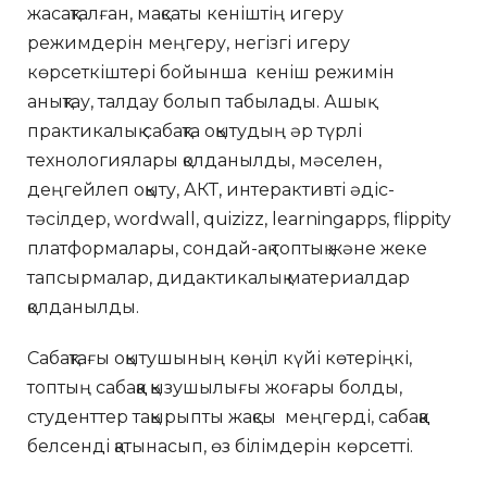
жасақталған, мақсаты кеніштің игеру
режимдерін меңгеру, негізгі игеру
көрсеткіштері бойынша кеніш режимін
анықтау, талдау болып табылады. Ашық
практикалық сабақта оқытудың әр түрлі
технологиялары қолданылды, мәселен,
деңгейлеп оқыту, АКТ, интерактивті әдіс-
тәсілдер, wordwall, quizizz, learningapps, flippity
платформалары, сондай-ақ топтық және жеке
тапсырмалар, дидактикалық материалдар
қолданылды.
Сабақтағы оқытушының көңіл күйі көтеріңкі,
топтың сабаққа қызушылығы жоғары болды,
студенттер тақырыпты жақсы меңгерді, сабаққа
белсенді қатынасып, өз білімдерін көрсетті.