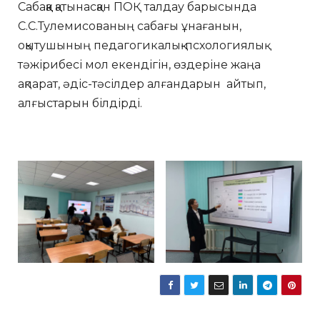
Сабаққа қатынасқан ПОҚ талдау барысында
С.С.Тулемисованың сабағы ұнағанын,
оқытушының педагогикалық-псхологиялық
тәжірибесі мол екендігін, өздеріне жаңа
ақпарат, әдіс-тәсілдер алғандарын айтып,
алғыстарын білдірді.