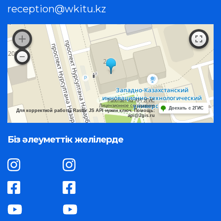
reception@wkitu.kz
Работает на API 2ГИС
Лицензионное соглашение
Доехать с 2ГИС
Для корректной работы Raster JS API нужен ключ. Помощь:
api@2gis.ru
Біз әлеуметтік желілерде