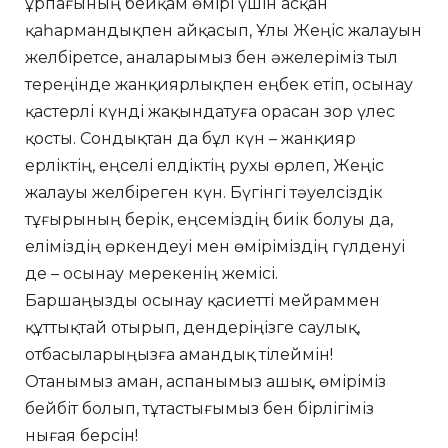
ұрпағының бейқам өмірі үшін асқан
қаһармандықпен айқасып, Ұлы Жеңіс жалауын
желбіретсе, аналарымыз бен әжелеріміз тыл
тереңінде жанқиярлықпен еңбек етіп, осынау
қастерлі күнді жақындатуға орасан зор үлес
қосты. Сондықтан да бұл күн – жанқияр
ерліктің, еңселі елдіктің рухы өрлеп, Жеңіс
жалауы желбіреген күн. Бүгінгі тәуелсіздік
тұғырының берік, еңсеміздің биік болуы да,
еліміздің өркендеуі мен өміріміздің гүлденуі
де – осынау мерекенің жемісі.
Баршаңызды осынау қасиетті мейраммен
құттықтай отырып, дендеріңізге саулық,
отбасыларыңызға амандық тілеймін!
Отанымыз аман, аспанымыз ашық, өміріміз
бейбіт болып, тұтастығымыз бен бірлігіміз
нығая берсін!