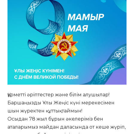
Құрметті әріптестер және білім алушылар!
Баршаңызды Ұлы Жеңіс күні мерекесімен
шын жүректен құттықтаймын!
Осыдан 78 жыл бұрын әкелеріміз бен
аталарымыз майдан даласында от кеше жүріп,