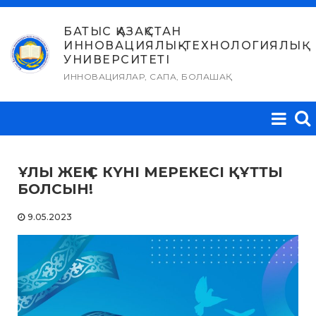
Skip
to
БАТЫС ҚАЗАҚСТАН
ИННОВАЦИЯЛЫҚ-ТЕХНОЛОГИЯЛЫҚ
content
УНИВЕРСИТЕТІ
ИННОВАЦИЯЛАР, САПА, БОЛАШАҚ
ҰЛЫ ЖЕҢІС КҮНІ МЕРЕКЕСІ ҚҰТТЫ
БОЛСЫН!
9.05.2023