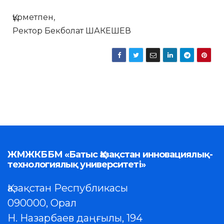
Құрметпен,
Ректор Бекболат ШАКЕШЕВ
ЖМЖКББМ «Батыс Қазақстан инновациялық-
технологиялық университеті»
Қазақстан Республикасы
090000, Орал
Н. Назарбаев даңғылы, 194