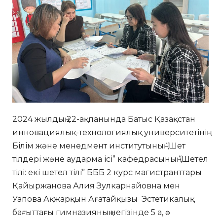
2024 жылдың 22-ақпанында Батыс Қазақстан
инновациялық-технологиялық университетінің
Білім және менедмент институтының “Шет
тілдері және аударма ісі” кафедрасының “Шетел
тілі: екі шетел тілі” БББ 2 курс магистранттары
Қайыржанова Алия Зулкарнайовна мен
Уапова Ақжарқын Ағатайқызы Эстетикалық
бағыттағы гимназияның негізінде 5 а, ә