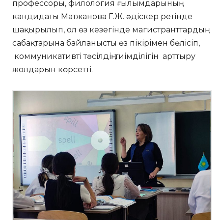
профессоры, филология ғылымдарының
кандидаты Матжанова Г.Ж. әдіскер ретінде
шақырылып, ол өз кезегінде магистранттардың
сабақтарына байланысты өз пікірімен бөлісіп,
коммуникативті тәсілдің тиімділігін арттыру
жолдарын көрсетті.