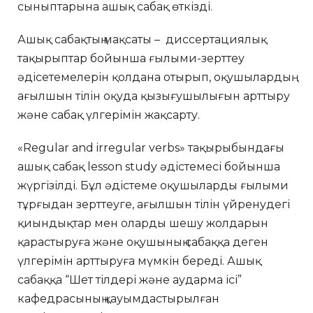
сыныптарына ашық сабақ өткізді.
Ашық сабақтың мақсаты – диссертациялық
тақырыптар бойынша ғылыми-зерттеу
әдісетемелерін қолдана отырып, оқушылардың
ағылшын тілін оқуда қызығушылығын арттыру
және сабақ үлгерімін жақсарту.
«Regular and irregular verbs» тақырыбындағы
ашық сабақ lesson study әдістемесі бойынша
жүргізілді. Бұл әдістеме оқушыларды ғылыми
тұрғыдан зерттеуге, ағылшын тілін үйренудегі
қиындықтар мен оларды шешу жолдарын
қарастыруға және оқушының сабаққа деген
үлгерімін арттыруға мүмкін береді. Ашық
сабаққа “Шет тілдері және аударма ісі”
кафедрасының қауымдастырылған