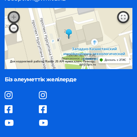
Работает на API 2ГИС
Лицензионное соглашение
Доехать с 2ГИС
Для корректной работы Raster JS API нужен ключ. Помощь:
api@2gis.ru
Біз әлеуметтік желілерде