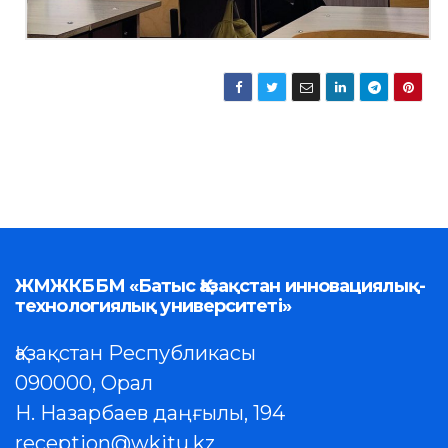
ЖМЖКББМ «Батыс Қазақстан инновациялық-
технологиялық университеті»
Қазақстан Республикасы
090000, Орал
Н. Назарбаев даңғылы, 194
reception@wkitu.kz