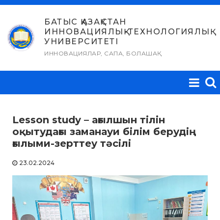
Skip
to
БАТЫС ҚАЗАҚСТАН
ИННОВАЦИЯЛЫҚ-ТЕХНОЛОГИЯЛЫҚ
content
УНИВЕРСИТЕТІ
ИННОВАЦИЯЛАР, САПА, БОЛАШАҚ
Lesson study – ағылшын тілін
оқытудағы заманауи білім берудің
ғылыми-зерттеу тәсілі
23.02.2024