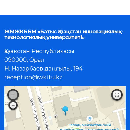
ЖМЖКББМ «Батыс Қазақстан инновациялық-
технологиялық университеті»
Қазақстан Республикасы
090000, Орал
Н. Назарбаев даңғылы, 194
reception@wkitu.kz