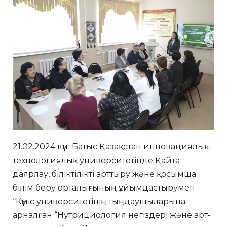
21.02.2024 күні Батыс Қазақстан инновациялық-
технологиялық университетінде Қайта
даярлау, біліктілікті арттыру және қосымша
білім беру орталығының ұйымдастырумен
“Күміс университетінің тыңдаушыларына
арналған “Нутрициология негіздері және арт-