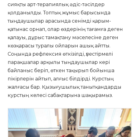
сияқты арт-терапиялық әдіс-тәсілдер
қолданылды. Топтық жұмыс барысында
тыңдаушылар арасында сенімді қарым-
қатынас орнап, олар өздерінің тағамға деген
қалауы, дұрыс тамақтану мәселесіне деген
көзқарасы туралы ойларын ашық айтты.
Соңында рефлексия өткізілді, үлестірмелі
парақшалар арқылы тыңдаушылар кері
байланыс беріп, өткен тақырып бойынша
пікірлерін айтып, алғыс білдірді. Курстың
жалғасы бар. Қызығушылық танытқандарды
курстың келесі сабақтарына шақырамыз.