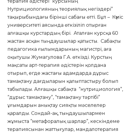
терапия әдістері” курсының
Нутрициологияның теориялық негіздері”
тақырыбындағы бірінші сабағы өтті. Бұл – Күміс
университеті аясында өткізіліп отырған
алғашқы курстардың бірі. Аталған курсқа 60
жастан асқан тыңдаушылар қатысты. Сабақты
педагогика ғылымдарының магистрі, аға
оқытушы Жумагулова Г.А. өткізді. Курстың
мақсаты арт-терапия әдістерін қолдана
отырып, егде жастағы адамдарда дұрыс
тамақтану дағдыларын қалыптастыру болып
табылады. Алғашқы сабақта “нутрициология”,
“дұрыс тамақтану”, “тамақтану тәртібі”
ұғымдарын анықтау сияқты мәселелер
қаралды. Сондай-ақ, тыңдаушылармен
жұмыста “метафоралық шарлар”, кескіндеме
терапиясынан жаттығулар, мандалотерапия