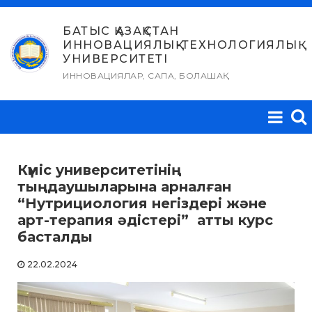
Skip
to
БАТЫС ҚАЗАҚСТАН
ИННОВАЦИЯЛЫҚ-ТЕХНОЛОГИЯЛЫҚ
content
УНИВЕРСИТЕТІ
ИННОВАЦИЯЛАР, САПА, БОЛАШАҚ
Күміс университетінің
тыңдаушыларына арналған
“Нутрициология негіздері және
арт-терапия әдістері” атты курс
басталды
22.02.2024