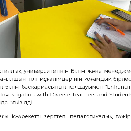
огиялық университетінің Білім және менедж
ағылшын тілі мұғалімдерінің қоғамдық бірлес
 білім басқармасының қолдауымен “Enhancin
ol Investigation with Diverse Teachers and Stud
а өткізілді.
 іс-әрекетті зерттеп, педагогикалық тәжір