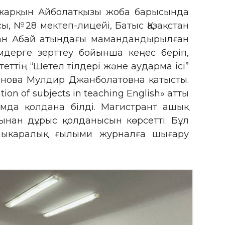
ұржарқын Айболатқызы жоба барысында
ы, №28 мектеп-лицейі, Батыс Қазақстан
ан Абай атындағы мамандандырылған
мдерге зерттеу бойынша кеңес беріп,
еттің “Шетел тілдері және аударма ісі”
жанова Мулдир Джанболатовна қатысты.
 of subjects in teaching English» атты
ымда қолдана білді. Магистрант ашық
ынан дұрыс қолданысын көрсетті. Бұл
лыкаралық ғылыми журналға шығару