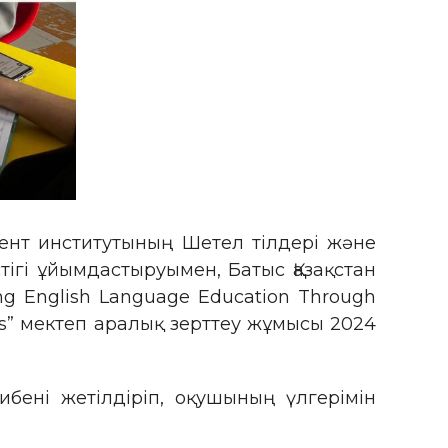
мент институтының Шетел тілдері және
тігі ұйымдастыруымен, Батыс Қазақстан
g English Language Education Through
ents” мектеп аралық зерттеу жұмысы 2024
ибені жетілдіріп, оқушының үлгерімін