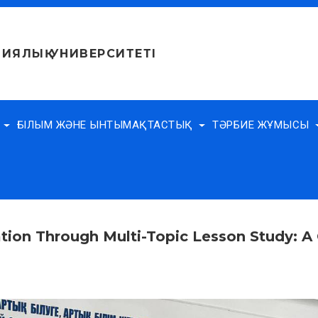
ИЯЛЫҚ УНИВЕРСИТЕТІ
Е
ҒЫЛЫМ ЖӘНЕ ЫНТЫМАҚТАСТЫҚ
ТӘРБИЕ ЖҰМЫСЫ
ion Through Multi-Topic Lesson Study: A 