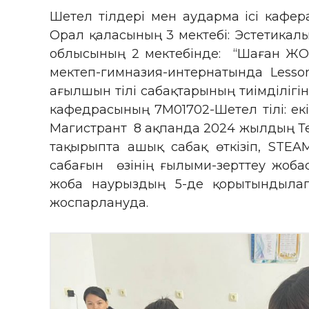
Шетел тілдері мен аударма ісі кафе
Орал қаласының 3 мектебі: Эстетикалы
облысының 2 мектебінде: “Шаған Ж
мектеп-гимназия-интернатында Lesso
ағылшын тілі сабақтарының тиімділігін
кафедрасының 7M01702-Шетел тілі: ек
Магистрант 8 ақпанда 2024 жылдың Тере
тақырыпта ашық сабақ өткізіп, STEA
сабағын өзінің ғылыми-зерттеу жоба
жоба наурыздың 5-де қорытындыла
жоспарлануда.