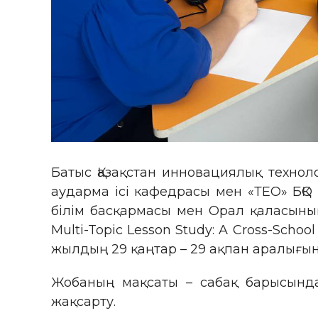
Батыс Қазақстан инновациялық технол
аударма ісі кафедрасы мен «ТЕО» БҚО 
білім басқармасы мен Орал қаласының
Multi-Topic Lesson Study: A Cross-Scho
жылдың 29 қаңтар – 29 ақпан аралығынд
Жобаның мақсаты – сабақ барысындағы
жақсарту.