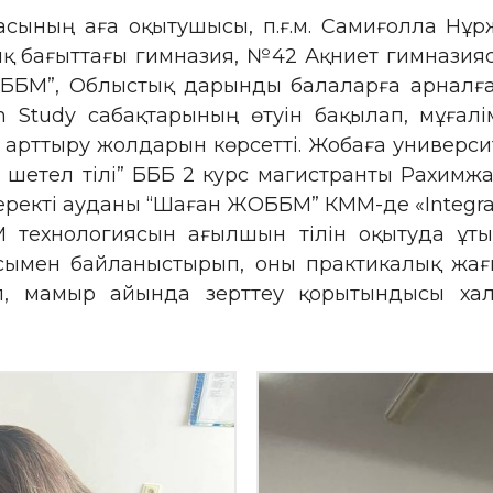
расының аға оқытушысы, п.ғ.м. Самиғолла Н
қ бағыттағы гимназия, №42 Ақниет гимназияс
ОББМ”, Облыстық дарынды балаларға арналғ
n Study сабақтарының өтуін бақылап, мұғалі
 арттыру жолдарын көрсетті. Жобаға университ
і шетел тілі” БББ 2 курс магистранты Рахим
кті ауданы “Шаған ЖОББМ” КММ-де «Integration
M технологиясын ағылшын тілін оқытуда ұт
сымен байланыстырып, оны практикалық жағ
п, мамыр айында зерттеу қорытындысы ха