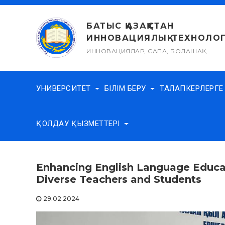
Skip
to
БАТЫС ҚАЗАҚСТАН
content
ИННОВАЦИЯЛЫҚ-ТЕХНОЛОГ
ИННОВАЦИЯЛАР, САПА, БОЛАШАҚ
УНИВЕРСИТЕТ
БІЛІМ БЕРУ
ТАЛАПКЕРЛЕРГ
ҚОЛДАУ ҚЫЗМЕТТЕРІ
Enhancing English Language Educat
Diverse Teachers and Students
29.02.2024