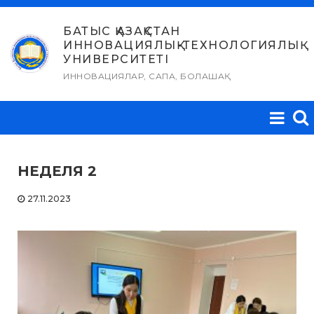
Skip
to
БАТЫС ҚАЗАҚСТАН
ИННОВАЦИЯЛЫҚ-ТЕХНОЛОГИЯЛЫҚ
content
УНИВЕРСИТЕТІ
ИННОВАЦИЯЛАР, САПА, БОЛАШАҚ
НЕДЕЛЯ 2
27.11.2023