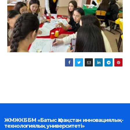
ЖМЖКББМ «Батыс Қазақстан инновациялық-
технологиялық университеті»