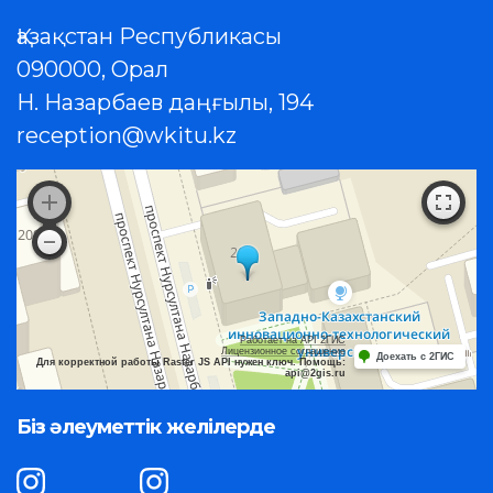
Қазақстан Республикасы
090000, Орал
Н. Назарбаев даңғылы, 194
reception@wkitu.kz
Работает на API 2ГИС
Лицензионное соглашение
Доехать с 2ГИС
Для корректной работы Raster JS API нужен ключ. Помощь:
api@2gis.ru
Біз әлеуметтік желілерде