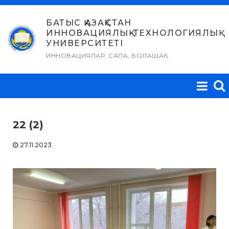
Skip
to
БАТЫС ҚАЗАҚСТАН
ИННОВАЦИЯЛЫҚ-ТЕХНОЛОГИЯЛЫҚ
content
УНИВЕРСИТЕТІ
ИННОВАЦИЯЛАР, САПА, БОЛАШАҚ
22 (2)
27.11.2023