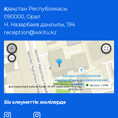
Қазақстан Республикасы
090000, Орал
Н. Назарбаев даңғылы, 194
reception@wkitu.kz
Работает на API 2ГИС
Лицензионное соглашение
Доехать с 2ГИС
Для корректной работы Raster JS API нужен ключ. Помощь:
api@2gis.ru
Біз әлеуметтік желілерде