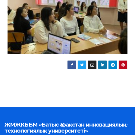
ЖМЖКББМ «Батыс Қазақстан инновациялық-
технологиялық университеті»