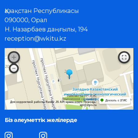
Қазақстан Республикасы
090000, Орал
Н. Назарбаев даңғылы, 194
reception@wkitu.kz
Работает на API 2ГИС
Лицензионное соглашение
Доехать с 2ГИС
Для корректной работы Raster JS API нужен ключ. Помощь:
api@2gis.ru
Біз әлеуметтік желілерде