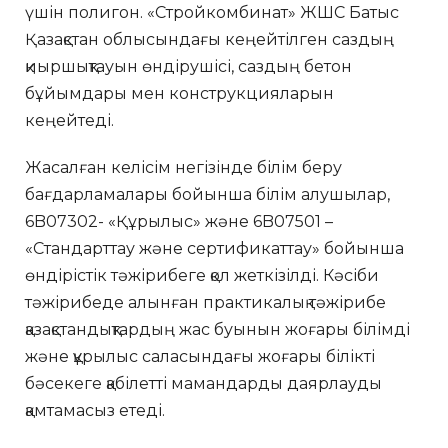
үшін полигон. «Стройкомбинат» ЖШС Батыс
Қазақстан облысындағы кеңейтілген саздың
қиыршықтауын өндірушісі, саздың бетон
бұйымдары мен конструкцияларын
кеңейтеді.
Жасалған келісім негізінде білім беру
бағдарламалары бойынша білім алушылар,
6B07302- «Құрылыс» және 6B07501 –
«Стандарттау және сертификаттау» бойынша
өндірістік тәжірибеге қол жеткізілді. Кәсіби
тәжірибеде алынған практикалық тәжірибе
қазақстандықтардың жас буынын жоғары білімді
және құрылыс саласындағы жоғары білікті
бәсекеге қабілетті мамандарды даярлауды
қамтамасыз етеді.