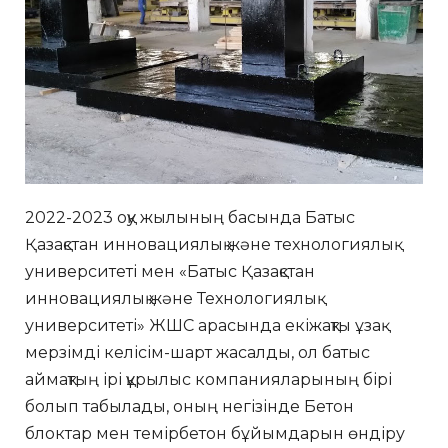
2022-2023 оқу жылының басында Батыс
Қазақстан инновациялық және технологиялық
университеті мен «Батыс Қазақстан
инновациялық және Технологиялық
университеті» ЖШС арасында екіжақты ұзақ
мерзімді келісім-шарт жасалды, ол батыс
аймақтың ірі құрылыс компанияларының бірі
болып табылады, оның негізінде Бетон
блоктар мен темірбетон бұйымдарын өндіру