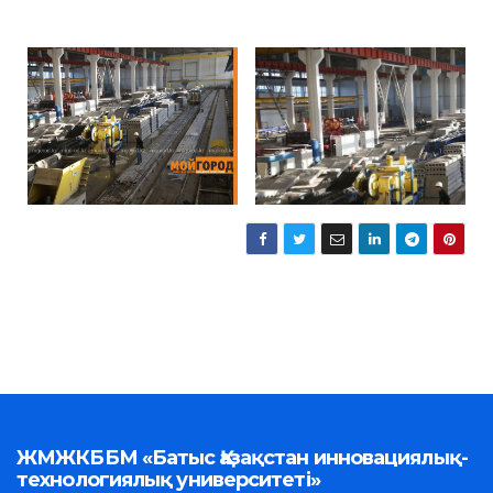
ЖМЖКББМ «Батыс Қазақстан инновациялық-
технологиялық университеті»