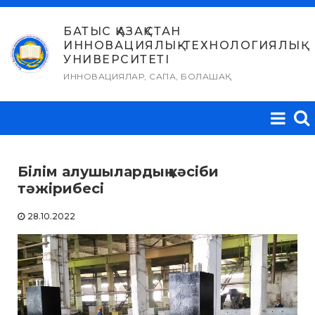
Skip
to
БАТЫС ҚАЗАҚСТАН
ИННОВАЦИЯЛЫҚ-ТЕХНОЛОГИЯЛЫҚ
content
УНИВЕРСИТЕТІ
ИННОВАЦИЯЛАР, САПА, БОЛАШАҚ
Білім алушылардың кәсіби
тәжірибесі
28.10.2022