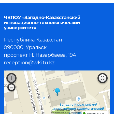
ЧВПОУ «Западно-Казахстанский
инновационно-технологический
университет»
Республика Казахстан
090000, Уральск
проспект Н. Назарбаева, 194
reception@wkitu.kz
Работает на API 2ГИС
Лицензионное соглашение
Доехать с 2ГИС