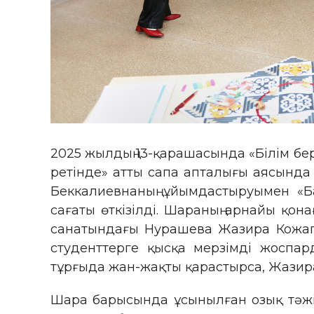
2025 жылдың 13-қарашасында «Білім бе
ретінде» атты сапа апталығы аясында
Беккалиевнаның ұйымдастыруымен «Б
сағаты өткізілді. Шараның арнайы қон
санатындағы Нурашева Жазира Кожагу
студенттерге қысқа мерзімді жоспард
тұрғыда жан-жақты қарастырса, Жазира
Шара барысында ұсынылған озық тәжі