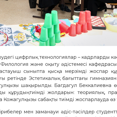
рудегі цифрлық технологиялар – кадрларды к
 Филология және оқыту әдістемесі кафедрасы
астауыш сыныпта қысқа мерзімді жоспар құр
ағы ретінде Эстетикалық бағыттағы гимназиян
лқызы шақырылды. Багдагул Беккалиевна өн
ы құрудың тиімді жолдарын: теориялық, пра
 Кожагулқызы сабақты тиімді жоспарлауда өз т
рибелер мен заманауи әдіс-тәсілдер студент