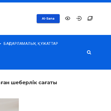
AI-Sana
БАҒДАРЛАМАЛЫҚ ҚҰЖАТТАР
лған шеберлік сағаты