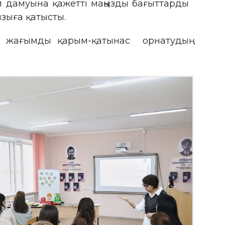
би дамуына қажетті маңызды бағыттарды
ызыға қатысты.
ы жағымды қарым-қатынас орнатудың