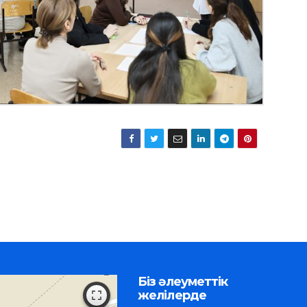
Біз әлеуметтік
желілерде