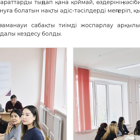
араттарды тыңдап қана қоймай, өздерінің кәсі
уға болатын нақты әдіс-тәсілдерді меңгеріп, қ
 заманауи сабақты тиімді жоспарлау арқыл
далы кездесу болды.