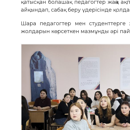
қатысқан болашақ педагогтер жаңа ақп
айқындап, сабақ беру үдерісінде қолдан
Шара педагогтер мен студенттерге
жолдарын көрсеткен мазмұнды әрі пай