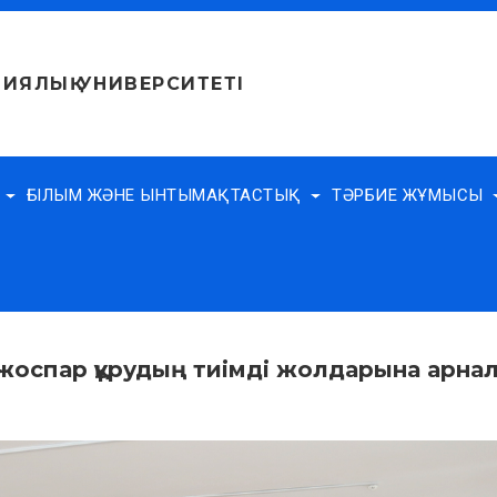
ИЯЛЫҚ УНИВЕРСИТЕТІ
Е
ҒЫЛЫМ ЖӘНЕ ЫНТЫМАҚТАСТЫҚ
ТӘРБИЕ ЖҰМЫСЫ
 жоспар құрудың тиімді жолдарына арна