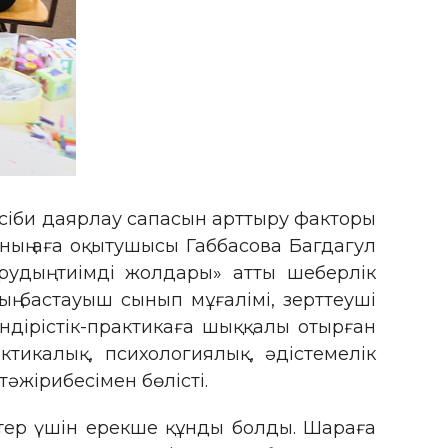
әсіби даярлау сапасын арттыру факторы
ның аға оқытушысы Габбасова Багдагул
удың тиімді жолдары» атты шеберлік
ың бастауыш сынып мұғалімі, зерттеуші
дірістік-практикаға шыққалы отырған
ктикалық, психологиялық, әдістемелік
әжірибесімен бөлісті.
тер үшін ерекше құнды болды. Шараға