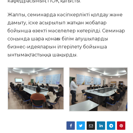
кафедрасының ПОҚ қатысты.
Жалпы, семинарда кәсіпкерлікті қолдау және
дамыту, іске асырылып жатқан жобалар
бойынша өзекті мәселелер көтерілді. Семинар
соңында шара қонағы білім алушыларды
бизнес-идеяларын ілгерілету бойынша
ынтымақтастыққа шақырды.