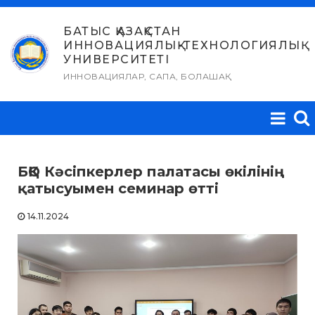
Skip
to
БАТЫС ҚАЗАҚСТАН
ИННОВАЦИЯЛЫҚ-ТЕХНОЛОГИЯЛЫҚ
content
УНИВЕРСИТЕТІ
ИННОВАЦИЯЛАР, САПА, БОЛАШАҚ
БҚО Кәсіпкерлер палатасы өкілінің
қатысуымен семинар өтті
14.11.2024