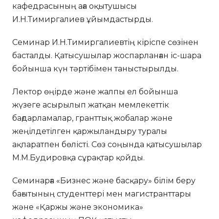
кафедрасының аға оқытушысы
И.Н.Тимиргалиев ұйымдастырды.
Семинар И.Н.Тимиргалиевтің кіріспе сөзінен
басталды. Қатысушылар жоспарланған іс-шара
бойынша күн тәртібімен таныстырылды.
Лектор өңірде және жалпы ел бойынша
жүзеге асырылып жатқан мемлекеттік
бағдарламалар, гранттық жобалар және
жеңілдетілген қаржыландыру туралы
ақпаратпен бөлісті. Сөз соңында қатысушылар
М.М.Будировқа сұрақтар қойды.
Семинарға «Бизнес және басқару» білім беру
бағытының студенттері мен магистранттары
және «Қаржы және экономика»