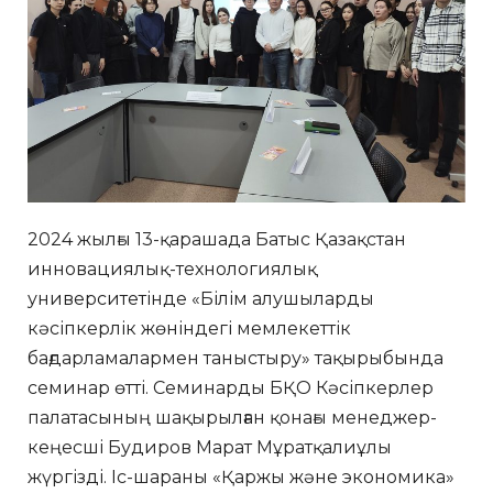
2024 жылғы 13-қарашада Батыс Қазақстан
инновациялық-технологиялық
университетінде «Білім алушыларды
кәсіпкерлік жөніндегі мемлекеттік
бағдарламалармен таныстыру» тақырыбында
семинар өтті. Семинарды БҚО Кәсіпкерлер
палатасының шақырылған қонағы менеджер-
кеңесші Будиров Марат Мұратқалиұлы
жүргізді. Іс-шараны «Қаржы және экономика»