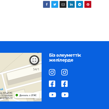
Біз әлеуметтік
желілерде
на API 2ГИС
 соглашение
Доехать с 2ГИС
api@2gis.ru