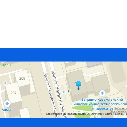
Работает 
Лицензионное
Для корректной работы Raster JS API нужен ключ. Помощь: 