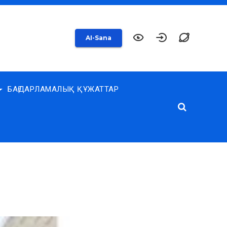
AI-Sana
БАҒДАРЛАМАЛЫҚ ҚҰЖАТТАР