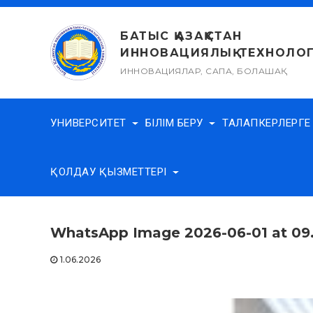
Skip
to
БАТЫС ҚАЗАҚСТАН
content
ИННОВАЦИЯЛЫҚ-ТЕХНОЛОГ
ИННОВАЦИЯЛАР, САПА, БОЛАШАҚ
УНИВЕРСИТЕТ
БІЛІМ БЕРУ
ТАЛАПКЕРЛЕРГ
ҚОЛДАУ ҚЫЗМЕТТЕРІ
WhatsApp Image 2026-06-01 at 09
1.06.2026