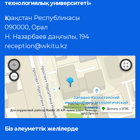
технологиялық университеті»
Қазақстан Республикасы
090000, Орал
Н. Назарбаев даңғылы, 194
reception@wkitu.kz
Работает на API 2ГИС
Лицензионное соглашение
Доехать с 2ГИС
Для корректной работы Raster JS API нужен ключ. Помощь:
api@2gis.ru
Біз әлеуметтік желілерде