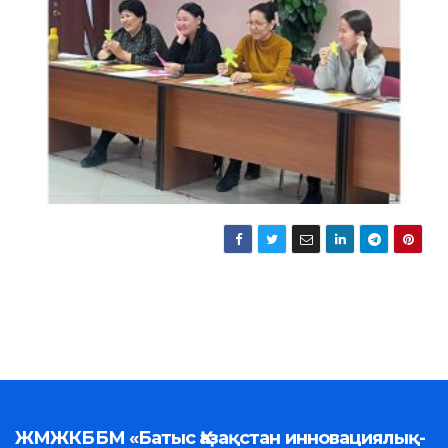
ЖМЖКББМ «Батыс Қазақстан инновациялық-