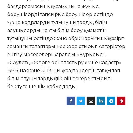
бағдарламасының мазмұнына жұмыс
берушілерді тапсырыс берушілер ретінде
және кадрларды тұтынушыларды, білім
алушыларды нақты білім беру қызметін
тұтынушы ретінде және еңбек нарығының қазіргі
заманғы талаптарын ескере отырып өзгерістер
енгізу мәселелері қаралды. «Құрылыс»,
«Сәулет», «Жерге орналастыру және кадастр»
БББ-на және ЭПК-ның жаңа пәндерін талқылап,
білім алушылардың пікірін ескере отырып
бекітуге шешім қабылдады.