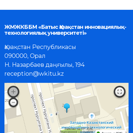
ЖМЖКББМ «Батыс Қазақстан инновациялық-
технологиялық университеті»
Қазақстан Республикасы
090000, Орал
Н. Назарбаев даңғылы, 194
reception@wkitu.kz
Работает на API 2ГИС
Лицензионное соглашение