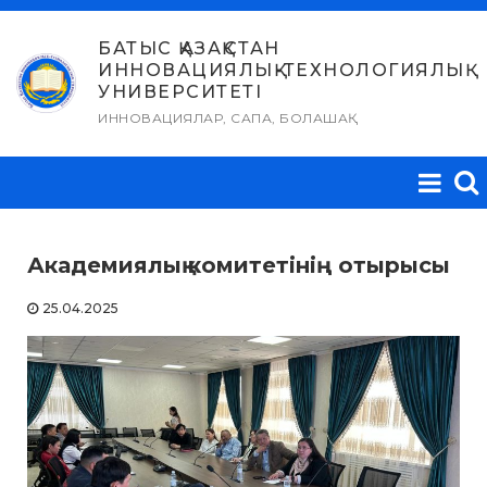
Skip
to
БАТЫС ҚАЗАҚСТАН
ИННОВАЦИЯЛЫҚ-ТЕХНОЛОГИЯЛЫҚ
content
УНИВЕРСИТЕТІ
ИННОВАЦИЯЛАР, САПА, БОЛАШАҚ
Академиялық комитетінің отырысы
25.04.2025