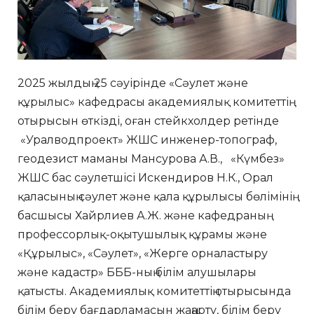
2025 жылдың 25 сәуірінде «Сәулет және
құрылыс» кафедрасы академиялық комитеттің
отырысын өткізді, оған стейкхолдер ретінде
«Уралводпроект» ЖШС инженер-топограф,
геодезист маманы Мансурова А.В., «Күмбез»
ЖШС бас сәулетшісі Искендиров Н.К., Орал
қаласының сәулет және қала құрылысы бөлімінің
басшысы Хайрлиев А.Ж. және кафедраның
профессорлық-оқытушылық құрамы және
«Құрылыс», «Сәулет», «Жерге орналастыру
және кадастр» БББ-ның білім алушылары
қатысты. Академиялық комитеттің отырысында
білім беру бағдарламасын жаңарту, білім беру