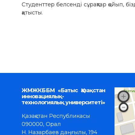
Студенттер белсенді сұрақтар қойып, б
қатысты.
ЖМЖКББМ «Батыс Қазақстан
инновациялық-
технологиялық университеті»
Қазақстан Республикасы
090000, Орал
Н. Назарбаев даңғылы, 194