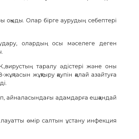
ы оқыды. Олар бірге аурудың себептері
аудару, олардың осы мәселеге деген
.
.,вирустың таралу әдістері және оны
ұқпасын жұқтыру қаупін қалай азайтуға
ді.
ып, айналасындағы адамдарға ешқандай
салауатты өмір салтын ұстану инфекция