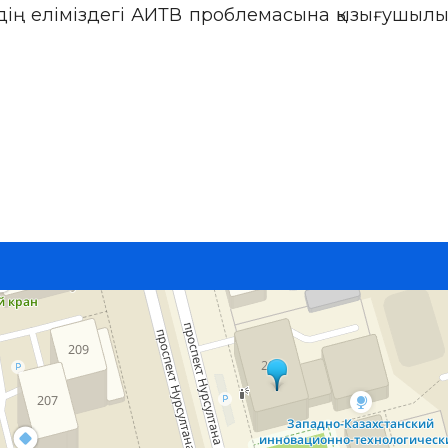
іздің еліміздегі АИТВ проблемасына қызығушылы