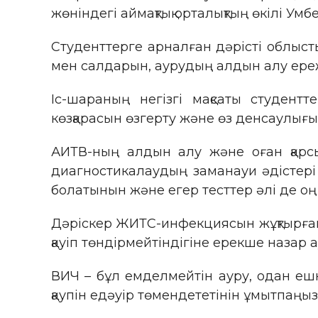
жөніндегі аймақтық орталықтың өкілі Умбет
Студенттерге арналған дәрісті облыст
мен салдарын, аурудың алдын алу ереж
Іс-шараның негізгі мақсаты студен
көзқарасын өзгерту және өз денсаулығы
АИТВ-ның алдын алу және оған қарсы
диагностикалаудың заманауи әдістері 
болатынын және егер тесттер әлі де оң н
Дәріскер ЖИТС-инфекциясын жұқтырған
қауіп төндірмейтіндігіне ерекше назар 
ВИЧ – бұл емделмейтін ауру, одан ешк
қаупін едәуір төмендететінін ұмытпаңыз