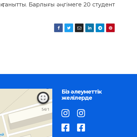
қ танытты. Барлығы әңгімеге 20 студент
Біз әлеуметтік
желілерде