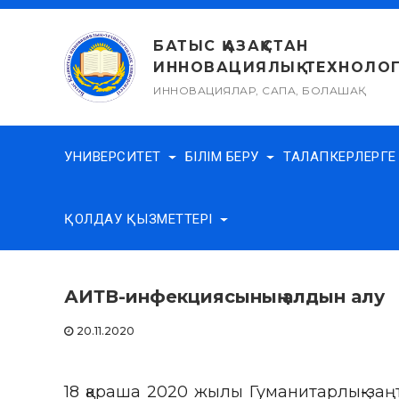
Skip
to
БАТЫС ҚАЗАҚСТАН
content
ИННОВАЦИЯЛЫҚ-ТЕХНОЛОГ
ИННОВАЦИЯЛАР, САПА, БОЛАШАҚ
УНИВЕРСИТЕТ
БІЛІМ БЕРУ
ТАЛАПКЕРЛЕРГ
ҚОЛДАУ ҚЫЗМЕТТЕРІ
АИТВ-инфекциясының алдын алу
20.11.2020
18 қараша 2020 жылы Гуманитарлық-заң