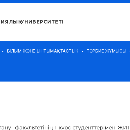
ИЯЛЫҚ УНИВЕРСИТЕТІ
Е
ҒЫЛЫМ ЖӘНЕ ЫНТЫМАҚТАСТЫҚ
ТӘРБИЕ ЖҰМЫСЫ
тану факультетінің 1 курс студенттерімен ЖИТ