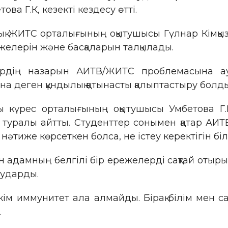
ова Г.К, кезекті кездесу өтті.
ық ЖИТС орталығының оқытушысы Гүлнар Кімқыз
елерін және басқаларын талқылады.
ттердің назарын АИТВ/ЖИТС проблемасына 
на деген құндылық қатынасты қалыптастыру болды
 күрес орталығының оқытушысы Умбетова Г.К
туралы айтты. Студенттер сонымен қатар АИТВ-ж
әтиже көрсеткен болса, не істеу керектігін біл
 адамның белгілі бір ережелерді сақтай отыр
аударды.
ім иммунитет ала алмайды. Бірақ білім мен 
.