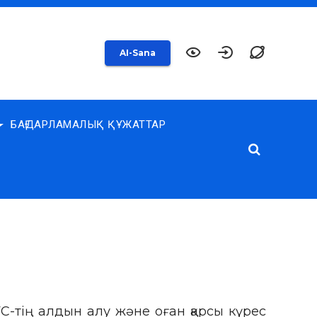
AI-Sana
БАҒДАРЛАМАЛЫҚ ҚҰЖАТТАР
С-тің алдын алу және оған қарсы күрес