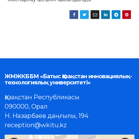
ЖМЖКББМ «Батыс Қазақстан инновациялық-
технологиялық университеті»
Қазақстан Республикасы
090000, Орал
Н. Назарбаев даңғылы, 194
reception@wkitu.kz