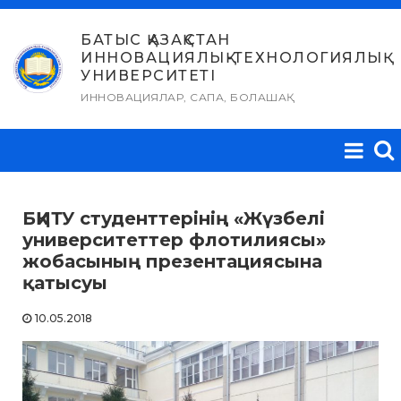
Skip
to
БАТЫС ҚАЗАҚСТАН
ИННОВАЦИЯЛЫҚ-ТЕХНОЛОГИЯЛЫҚ
content
УНИВЕРСИТЕТІ
ИННОВАЦИЯЛАР, САПА, БОЛАШАҚ
БҚИТУ студенттерінің «Жүзбелі
университеттер флотилиясы»
жобасының презентациясына
қатысуы
10.05.2018