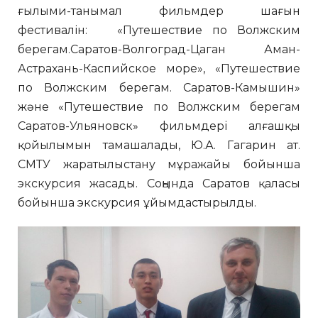
ғылыми-танымал фильмдер шағын
фестивалін: «Путешествие по Волжским
берегам.Саратов-Волгоград-Цаган Аман-
Астрахань-Каспийское море», «Путешествие
по Волжским берегам. Саратов-Камышин»
және «Путешествие по Волжским берегам
Саратов-Ульяновск» фильмдері алғашқы
қойылымын тамашалады, Ю.А. Гагарин ат.
СМТУ жаратылыстану мұражайы бойынша
экскурсия жасады. Соңында Саратов қаласы
бойынша экскурсия ұйымдастырылды.