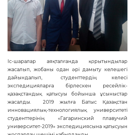
Іс-шаралар аяқталғанда қорытындылар
жасалып, жобаны одан әрі дамыту келешегі
дайындалып, студенттердің келесі
экспедицияларға бірлескен ресейлік-
қазақстандық қатысуы бойынша ұсыныстар
жасалды. 2019 жылға Батыс Қазақстан
инновациялық-технологиялық университеті
студенттерінің «Гагаринский плавучий
университет-2019» экспедициясына қатысуын
жоспарлау шешімі қабылданды.