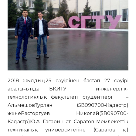
2018 жылдың 25 сәуірінен бастап 27 сәуірі
аралығында БҚИТУ инженерлік-
технологиялық факультеті студенттері –
АльмешовТурлан (5В090700-Кадастр)
жәнеРасторгуев Николай(5В090700-
Кадастр)Ю.А. Гагарин ат. Саратов Мемлекеттік
техникалық университетіне (Саратов қ.)