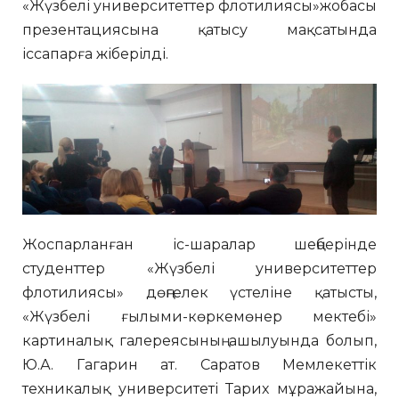
«Жүзбелі университеттер флотилиясы»жобасы
презентациясына қатысу мақсатында
іссапарға жіберілді.
Жоспарланған іс-шаралар шеңберінде
студенттер «Жүзбелі университеттер
флотилиясы» дөңгелек үстеліне қатысты,
«Жүзбелі ғылыми-көркемөнер мектебі»
картиналық галереясының ашылуында болып,
Ю.А. Гагарин ат. Саратов Мемлекеттік
техникалық университеті Тарих мұражайына,