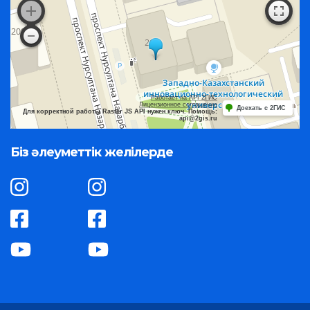
Работает на API 2ГИС
Лицензионное соглашение
Доехать с 2ГИС
Для корректной работы Raster JS API нужен ключ. Помощь:
api@2gis.ru
Біз әлеуметтік желілерде