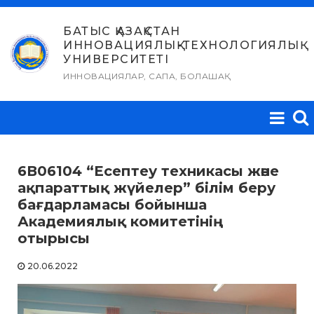
Skip
to
БАТЫС ҚАЗАҚСТАН
ИННОВАЦИЯЛЫҚ-ТЕХНОЛОГИЯЛЫҚ
content
УНИВЕРСИТЕТІ
ИННОВАЦИЯЛАР, САПА, БОЛАШАҚ
6В06104 “Есептеу техникасы және
ақпараттық жүйелер” білім беру
бағдарламасы бойынша
Академиялық комитетінің
отырысы
20.06.2022