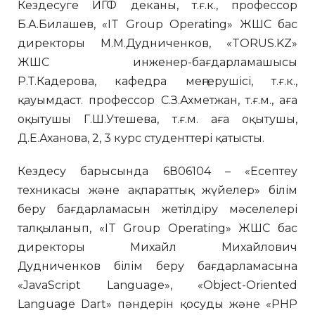
Кездесуге ИГФ деканы, т.ғ.к., профессор
Б.А.Билашев, «IT Group Operating» ЖШС бас
директоры М.М.Дудниченков, «TORUS.KZ»
ЖШС инженер-бағдарламашысы
Р.Т.Кадерова, кафедра меңгерушісі, т.ғ.к.,
қауымдаст. профессор С.З.Ахметжан, т.ғ.м., аға
оқытушы Г.Ш.Утешева, т.ғ.м. аға оқытушы,
Д.Е.Аханова, 2, 3 курс студенттері қатысты.
Кездесу барысында 6В06104 – «Есептеу
техникасы және ақпараттық жүйелер» білім
беру бағдарламасын жетілдіру мәселелері
талқыланып, «IT Group Operating» ЖШС бас
директоры Михайл Михайлович
Дудниченков білім беру бағдарламасына
«JavaScript Language», «Object-Oriented
Language Dart» пәндерін қосуды және «РНР