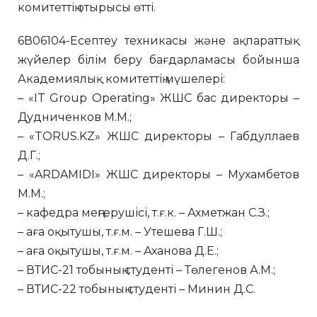
комитеттің отырысы өтті.
6В06104-Есептеу техникасы және ақпараттық
жүйелер білім беру бағдарламасы бойынша
Академиялық комитеттің мүшелері:
– «IT Group Operating» ЖШС бас директоры –
Дудниченков М.М.;
– «TORUS.KZ» ЖШС директоры – Габдуллаев
Д.Г.;
– «ARDAMIDI» ЖШС директоры – Мухамбетов
М.М.;
– кафедра меңгерушісі, т.ғ.к. – Ахметжан С.З.;
– аға оқытушы, т.ғ.м. – Утешева Г.Ш.;
– аға оқытушы, т.ғ.м. – Аханова Д.Е.;
– ВТИС-21 тобының студенті – Төлегенов А.М.;
– ВТИС-22 тобының студенті – Минин Д.С.