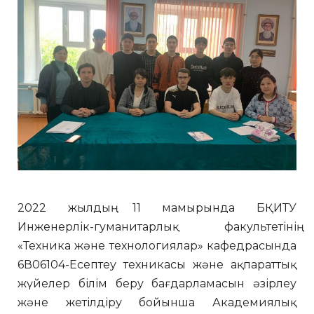
2022 жылдың 11 мамырында БҚИТУ
Инженерлік-гуманитарлық факультетінің
«Техника және технологиялар» кафедрасында
6В06104-Есептеу техникасы және ақпараттық
жүйелер білім беру бағдарламасын әзірлеу
және жетілдіру бойынша Академиялық