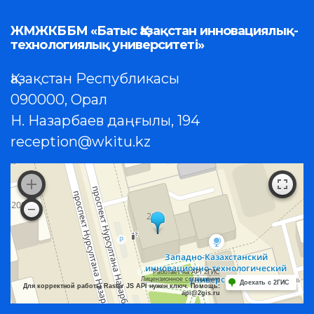
ЖМЖКББМ «Батыс Қазақстан инновациялық-
технологиялық университеті»
Қазақстан Республикасы
090000, Орал
Н. Назарбаев даңғылы, 194
reception@wkitu.kz
Работает на API 2ГИС
Лицензионное соглашение
Доехать с 2ГИС
Для корректной работы Raster JS API нужен ключ. Помощь:
api@2gis.ru