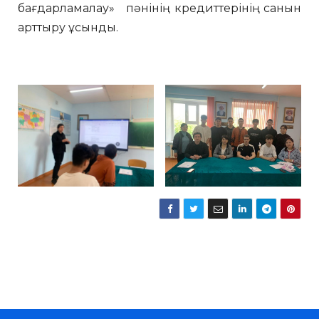
бағдарламалау» пәнінің кредиттерінің санын
арттыру ұсынды.