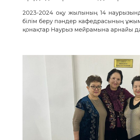
2023-2024 оқу жылының 14 наурызын
білім беру пәндер кафедрасының ұжым
қонақтар Наурыз мейрамына арнайы да