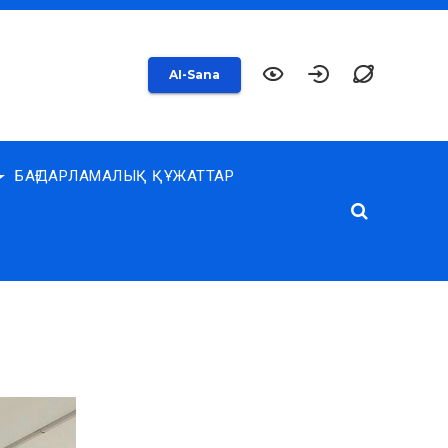
AI-Sana
БАҒДАРЛАМАЛЫҚ ҚҰЖАТТАР