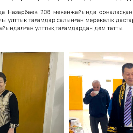
да Назарбаев 208 мекенжайында орналасқа
ы ұлттық тағамдар салынған мерекелік даст
йындалған ұлттық тағамдардан дәм татты.