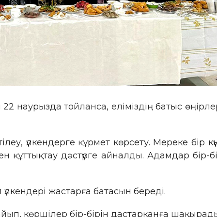
сі 22 наурызда тойланса, еліміздің батыс өңір
тілеу, үлкендерге құрмет көрсету. Мереке бір
ен құттықтау дәстүрге айналды. Адамдар бір-бі
 үлкендері жастарға батасын береді.
ып, көршілер бір-бірін дастарқанға шақырады. Б