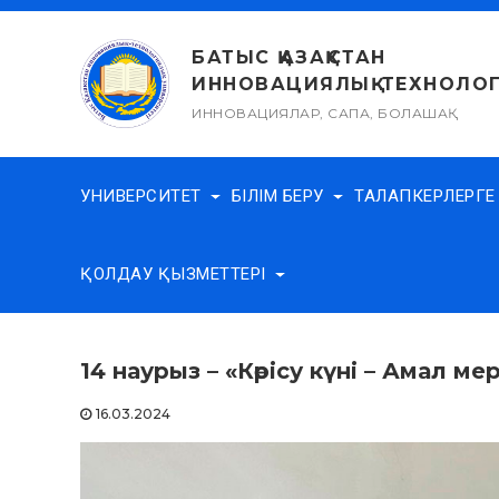
Skip
to
БАТЫС ҚАЗАҚСТАН
content
ИННОВАЦИЯЛЫҚ-ТЕХНОЛОГ
ИННОВАЦИЯЛАР, САПА, БОЛАШАҚ
УНИВЕРСИТЕТ
БІЛІМ БЕРУ
ТАЛАПКЕРЛЕРГ
ҚОЛДАУ ҚЫЗМЕТТЕРІ
14 наурыз – «Көрісу күні – Амал ме
16.03.2024