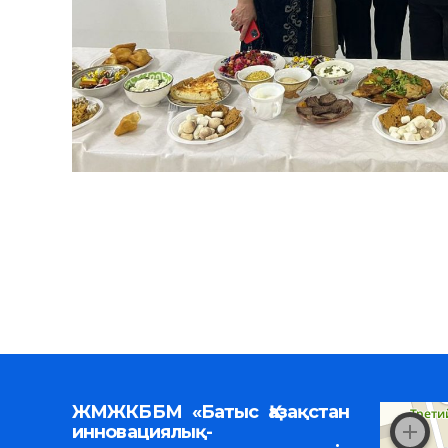
ЖМЖКББМ «Батыс Қазақстан
инновациялық-