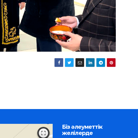
Біз әлеуметтік
желілерде