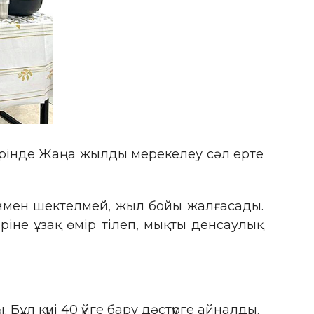
лерінде Жаңа жылды мерекелеу сәл ерте
 күнмен шектелмей, жыл бойы жалғасады.
ріне ұзақ өмір тілеп, мықты денсаулық
ұл күні 40 үйге бару дәстүрге айналды.