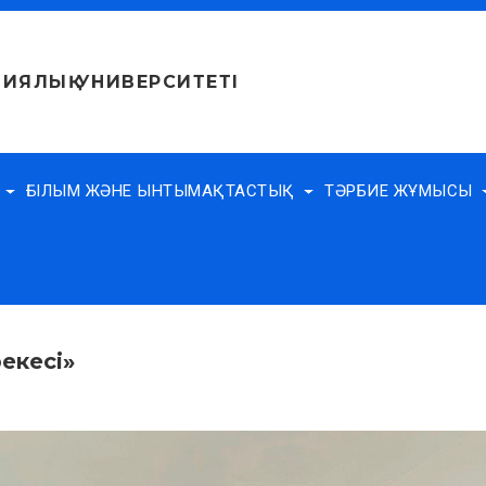
ИЯЛЫҚ УНИВЕРСИТЕТІ
Е
ҒЫЛЫМ ЖӘНЕ ЫНТЫМАҚТАСТЫҚ
ТӘРБИЕ ЖҰМЫСЫ
рекесі»