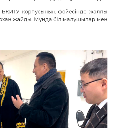
н БҚИТУ корпусының фойесінде жалпы
архан жайды. Мұнда білімалушылар мен