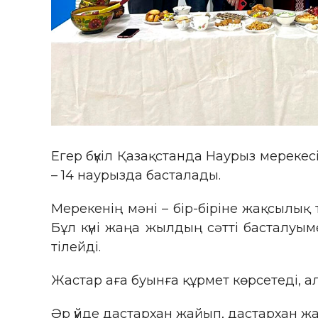
Егер бүкіл Қазақстанда Наурыз мереке
– 14 наурызда басталады.
Мерекенің мәні – бір-біріне жақсылық 
Бұл күні жаңа жылдың сәтті басталуым
тілейді.
Жастар аға буынға құрмет көрсетеді, ал
Әр үйде дастархан жайып, дастархан жай