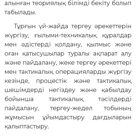
алынған теориялық білімді бекіту болып
табылады.
Тұрғын үй-жайда тергеу әрекеттерін
жүргізу, ғылыми-техникалық құралдар
мен әдістерді қолдану, қылмыс және
оған қатысушылар туралы ақпарат алу
және пайдалану, жеке тергеу әрекеттері
мен тактикалық операцияларды жүргізу
кезінде, процестік және тактикалық
шешімдерді негіздеу және қабылдау
бойынша тактикалық тәсілдерді
пайдалану, тергеу-жедел тобының
жұмысын ұйымдастыру дағдыларын
қалыптастыру.