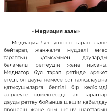
«
Медиация залы
»
Медиация-бұл үшінші тарап және
бейтарап, жанжалға мүдделі емес
тараптың қатысуымен дауларды
баламалы реттеудің жаңа нысаны.
Медиатор бұл тарап ретінде әрекет
етеді, ол дауға немесе сот талқылауына
қатысушыларға белгілі бір келісімді
әзірлеуге көмектеседі, ал тараптар
дауды реттеу бойынша шешім қабылдау
процесін және оны шешу шарттарын