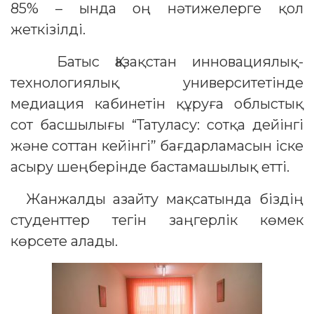
85% – ында оң нәтижелерге қол
жеткізілді.
Батыс Қазақстан инновациялық-
технологиялық университетінде
медиация кабинетін құруға облыстық
сот басшылығы “Татуласу: сотқа дейінгі
және соттан кейінгі” бағдарламасын іске
асыру шеңберінде бастамашылық етті.
Жанжалды азайту мақсатында біздің
студенттер тегін заңгерлік көмек
көрсете алады.