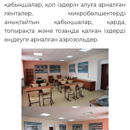
қабықшалар, қол іздерін алуға арналған
ленталер, микробөлшектерді
анықтайтын қабықшалар, қарда,
топырақта және тозаңда қалған іздерді
өңдеуге арналған аэрозольдер.