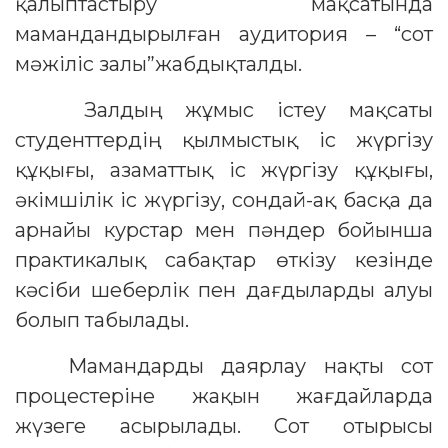
қалыптастыру мақсатында
мамандандырылған аудитория – “сот
мәжіліс залы”жабдықталды.
Залдың жұмыс істеу мақсаты
студенттердің қылмыстық іс жүргізу
құқығы, азаматтық іс жүргізу құқығы,
әкімшілік іс жүргізу, сондай-ақ басқа да
арнайы курстар мен пәндер бойынша
практикалық сабақтар өткізу кезінде
кәсіби шеберлік пен дағдыларды алуы
болып табылады.
Мамандарды даярлау нақты сот
процестеріне жақын жағдайларда
жүзеге асырылады. Сот отырысы