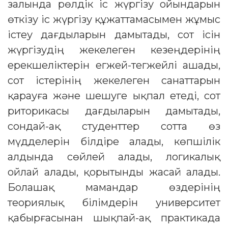
залында рөлдік іс жүргізу ойындарын
өткізу іс жүргізу құжаттамасымен жұмыс
істеу дағдыларын дамытады, сот ісін
жүргізудің жекелеген кезеңдерінің
ерекшеліктерін егжей-тегжейлі ашады,
сот істерінің жекелеген санаттарын
қарауға және шешуге ықпал етеді, сот
риторикасы дағдыларын дамытады,
сондай-ақ студенттер сотта өз
мүдделерін білдіре алады, көпшілік
алдында сөйлей алады, логикалық
ойлай алады, қорытынды жасай алады.
Болашақ мамандар өздерінің
теориялық білімдерін университет
қабырғасынан шықпай-ақ практикада