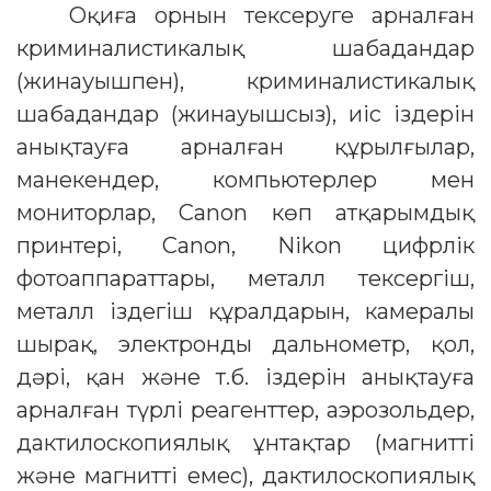
Оқиға орнын тексеруге арналған
криминалистикалық шабадандар
(жинауышпен), криминалистикалық
шабадандар (жинауышсыз), иіс іздерін
анықтауға арналған құрылғылар,
манекендер, компьютерлер мен
мониторлар, Саnоn көп атқарымдық
принтері, Canon, Nikon цифрлік
фотоаппараттары, металл тексергіш,
металл іздегіш құралдарын, камералы
шырақ, электронды дальнометр, қол,
дәрі, қан және т.б. іздерін анықтауға
арналған түрлі реагенттер, аэрозольдер,
дактилоскопиялық ұнтақтар (магнитті
және магнитті емес), дактилоскопиялық