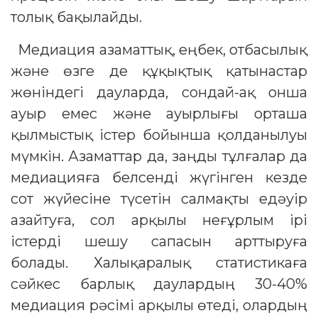
толық бақылайды.
Медиация азаматтық, еңбек, отбасылық
және өзге де құқықтық қатынастар
жөніндегі дауларда, сондай-ақ онша
ауыр емес және ауырлығы орташа
қылмыстық істер бойынша қолданылуы
мүмкін. Азаматтар да, заңды тұлғалар да
медиацияға белсенді жүгінген кезде
сот жүйесіне түсетін салмақты едәуір
азайтуға, сол арқылы неғұрлым ірі
істерді шешу сапасын арттыруға
болады. Халықаралық статистикаға
сәйкес барлық даулардың 30-40%
медиация рәсімі арқылы өтеді, олардың