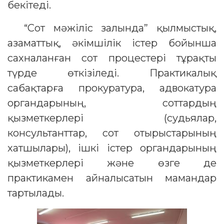
бекітеді.
“Сот мәжіліс залында” қылмыстық,
азаматтық, әкімшілік істер бойынша
сахналанған сот процестері тұрақты
түрде өткізіледі. Практикалық
сабақтарға прокуратура, адвокатура
органдарының, соттардың
қызметкерлері (судьялар,
консультанттар, сот отырыстарының
хатшылары), ішкі істер органдарының
қызметкерлері және өзге де
практикамен айналысатын мамандар
тартылады.