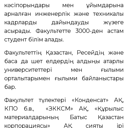
кәсіпорындары мен ұйымдарына
арналған инженерлік және техникалық
кадрларды дайындауды жүзеге
асырады. Факультетте 3000-ден астам
студент білім алады.
Факультеттің Қазақстан, Ресейдің және
басқа да шет елдердің алдыңы қатарлы
университеттері мен ғылыми
орталықтарымен ғылыми байланыстары
бар.
Факультет түлектері «Конденсат» АҚ,
КПО б.в., «ЗККСМ» АҚ, «Құрылыс
материалдарының Батыс Қазақстан
корпорациясы» АҚ сияқты ірі