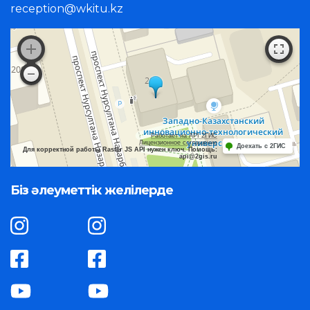
reception@wkitu.kz
Работает на API 2ГИС
Лицензионное соглашение
Доехать с 2ГИС
Для корректной работы Raster JS API нужен ключ. Помощь:
api@2gis.ru
Біз әлеуметтік желілерде