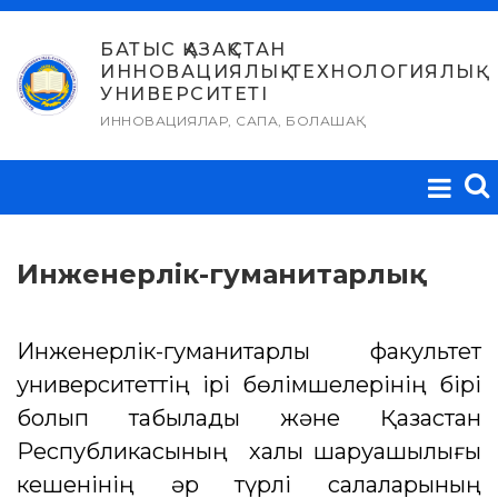
Skip
to
БАТЫС ҚАЗАҚСТАН
ИННОВАЦИЯЛЫҚ-ТЕХНОЛОГИЯЛЫҚ
content
УНИВЕРСИТЕТІ
ИННОВАЦИЯЛАР, САПА, БОЛАШАҚ
Инженерлік-гуманитарлық
Инженерлік-гуманитарлық факультет
университеттің ірі бөлімшелерінің бірі
болып табылады және Қазақстан
Республикасының халық шаруашылығы
кешенінің әр түрлі салаларының