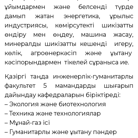
ұйымдармен және белсенді түрде
дамып жатқан энергетика, құрылыс
индустриясы, көмірсутекті шикізатты
өндіру мен өңдеу, машина жасау,
минералдық шикізатты кешенді игеру,
көлік, агроөнеркәсіп және құқықтану
кәсіпорындармен тікелей сұранысқа ие.
Қазіргі таңда инженерлік-гуманитарлық
факультет 5 мамандарды шығарып
дайындау кафедраларын біріктіреді:
– Экология және биотехнология
– Техника және технологиялар
– Мұнай-газ ісі
– Гуманитарлық және құқықтану пәндер