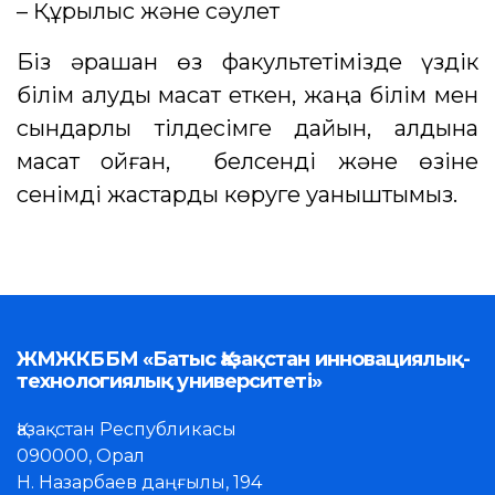
– Құрылыс және сәулет
Біз әрқашан өз факультетімізде үздік
білім алуды мақсат еткен, жаңа білім мен
сындарлы тілдесімге дайын, алдына
мақсат қойған, белсенді және өзіне
сенімді жастарды көруге қуаныштымыз.
ЖМЖКББМ «Батыс Қазақстан инновациялық-
технологиялық университеті»
Қазақстан Республикасы
090000, Орал
Н. Назарбаев даңғылы, 194