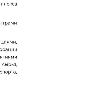
плекса
нтрами
ациями,
орации
ятиями
сырья,
порта,