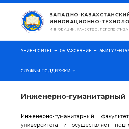
Перейти
к
ЗАПАДНО-КАЗАХСТАНСКИ
содержимому
ИННОВАЦИОННО-ТЕХНОЛО
ИННОВАЦИИ, КАЧЕСТВО, ПЕРСПЕКТИВА
УНИВЕРСИТЕТ
ОБРАЗОВАНИЕ
АБИТУРЕНТ
СЛУЖБЫ ПОДДЕРЖКИ
Инженерно-гуманитарный
Инженерно-гуманитарный факульт
университета и осуществляет под