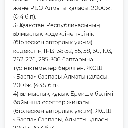
және РБО Алматы қаласы, 2000ж.
(0,4 б.п).
3) Қазақстан Республикасының
Қылмыстық кодексіне түсінік
(бірлескен авторлық ұжым).
кодекстің 11-13, 38-52, 55, 58, 60, 103,
262-276, 295-306 баптарына
түсініктемелер берілген. ЖСШ
«Баспа» баспасы Алматы қаласы,
2001ж. (43.5 б.п).
4) Қылмыстық құқық Ерекше бөлімі
бойынша есептер жинағы
(бірлескен авторлық ұжым). ЖСШ
«Баспа» баспасы, Алматы қаласы,