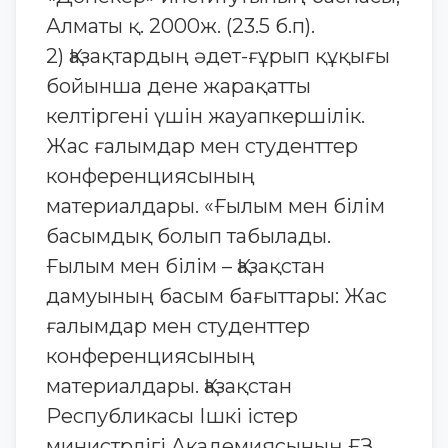
Алматы қ. 2000ж. (23.5 б.п).
2) Қазақтардың әдет-ғұрып құқығы
бойынша дене жарақатты
келтіргені үшін жауапкершілік.
Жас ғалымдар мен студенттер
конференциясының
материалдары. «Ғылым мен білім
басымдық болып табылады.
Ғылым мен білім – Қазақстан
дамуының басым бағыттары: Жас
ғалымдар мен студенттер
конференциясының
материалдары. Қазақстан
Республикасы Ішкі істер
министрлігі Академиясының ҒЗ