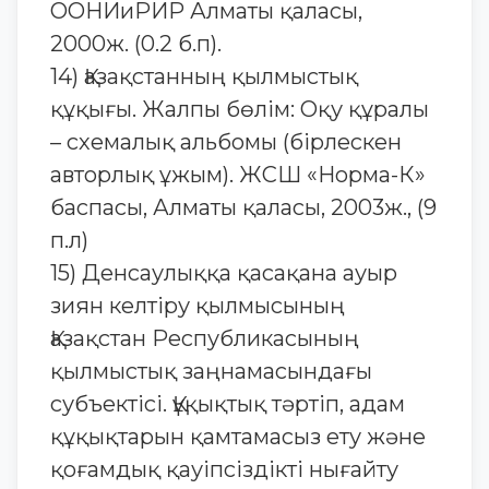
ООНИиРИР Алматы қаласы,
2000ж. (0.2 б.п).
14) Қазақстанның қылмыстық
құқығы. Жалпы бөлім: Оқу құралы
– схемалық альбомы (бірлескен
авторлық ұжым). ЖСШ «Норма-К»
баспасы, Алматы қаласы, 2003ж., (9
п.л)
15) Денсаулыққа қасақана ауыр
зиян келтіру қылмысының
Қазақстан Республикасының
қылмыстық заңнамасындағы
субъектісі. Құқықтық тәртіп, адам
құқықтарын қамтамасыз ету және
қоғамдық қауіпсіздікті нығайту