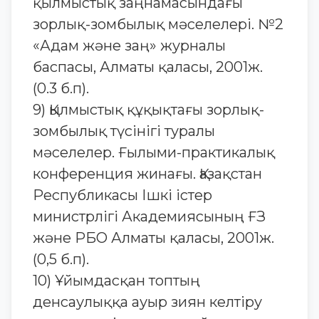
қылмыстық заңнамасындағы
зорлық-зомбылық мәселелері. №2
«Адам және заң» журналы
баспасы, Алматы қаласы, 2001ж.
(0.3 б.п).
9) Қылмыстық құқықтағы зорлық-
зомбылық түсінігі туралы
мәселелер. Ғылыми-практикалық
конференция жинағы. Қазақстан
Республикасы Ішкі істер
министрлігі Академиясының ҒЗ
және РБО Алматы қаласы, 2001ж.
(0,5 б.п).
10) Ұйымдасқан топтың
денсаулыққа ауыр зиян келтіру