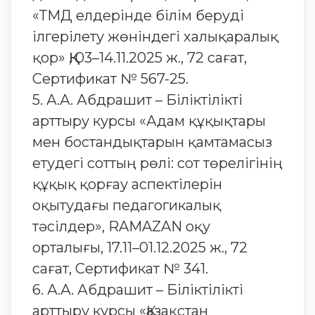
«ТМД елдерінде білім беруді
ілгерілету жөніндегі халықаралық
қор» ҚҚ, 03–14.11.2025 ж., 72 сағат,
Сертификат № 567-25.
5. А.А. Абдрашит – Біліктілікті
арттыру курсы «Адам құқықтары
мен бостандықтарын қамтамасыз
етудегі соттың рөлі: сот төрелігінің
құқық қорғау аспектілерін
оқытудағы педагогикалық
тәсілдер», RAMAZAN оқу
орталығы, 17.11–01.12.2025 ж., 72
сағат, Сертификат № 341.
6. А.А. Абдрашит – Біліктілікті
арттыру курсы «Қазақстан