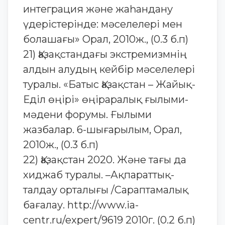
интеграция және жаһандану
үдерістерінде: мәселелері мен
болашағы» Орал, 2010ж., (0.3 б.п)
21) Қазақстандағы экстремизмнің
алдын алудың кейбір мәселелері
туралы. «Батыс Қазақстан – Жайық-
Еділ өңірі» өңіраралық ғылыми-
мәдени форумы. Ғылыми
жазбалар. 6-шығарылым, Орал,
2010ж., (0.3 б.п)
22) Қазақстан 2020. Және тағы да
хиджаб туралы. –Ақпараттық-
талдау орталығы /Сараптамалық
бағалау. http://www.ia-
centr.ru/expert/9619 2010г. (0.2 б.п)