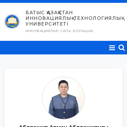
Skip
to
БАТЫС ҚАЗАҚСТАН
ИННОВАЦИЯЛЫҚ-ТЕХНОЛОГИЯЛЫҚ
content
УНИВЕРСИТЕТІ
ИННОВАЦИЯЛАР, САПА, БОЛАШАҚ