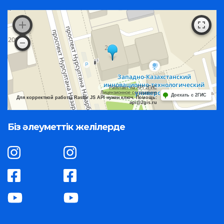
Работает на API 2ГИС
Лицензионное соглашение
Доехать с 2ГИС
Для корректной работы Raster JS API нужен ключ. Помощь:
api@2gis.ru
Біз әлеуметтік желілерде