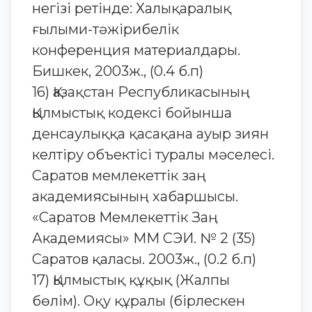
негізі ретінде: Халықаралық
ғылыми-тәжірибелік
конференция материалдары.
Бишкек, 2003ж., (0.4 б.п)
16) Қазақстан Республикасының
Қылмыстық кодексi бойынша
денсаулыққа қасақана ауыр зиян
келтiру объектiсi туралы мәселесі.
Саратов мемлекеттік заң
академиясының хабаршысы.
«Саратов Мемлекеттік Заң
Академиясы» ММ СЭИ. № 2 (35)
Саратов қаласы. 2003ж., (0.2 б.п)
17) Қылмыстық құқық (Жалпы
бөлім). Оқу құралы (бірлескен