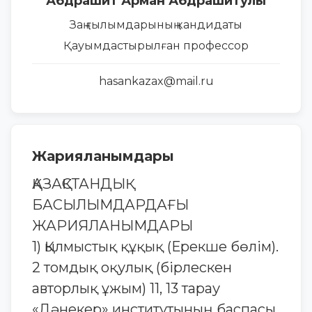
Абдрашит Арман Абдрашитулы
Заң ғылымдарының кандидаты
Қауымдастырылған профессор
hasankazax@mail.ru
Жарияланымдары
ҚАЗАҚСТАНДЫҚ
БАСЫЛЫМДАРДАҒЫ
ЖАРИЯЛАНЫМДАРЫ
1) Қылмыстық құқық (Ерекше бөлім).
2 томдық оқулық (бірлескен
авторлық ұжым) 11, 13 тарау
«Дәнекер» институтының баспасы,