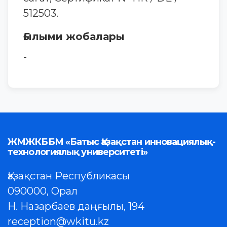
512503.
Ғылыми жобалары
-
ЖМЖКББМ «Батыс Қазақстан инновациялық-
технологиялық университеті»
Қазақстан Республикасы
090000, Орал
Н. Назарбаев даңғылы, 194
reception@wkitu.kz