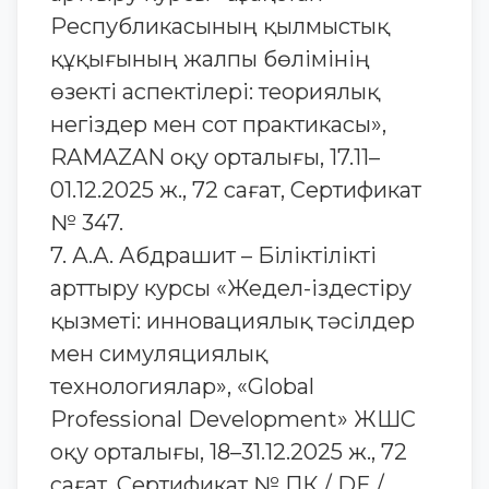
Республикасының қылмыстық
құқығының жалпы бөлімінің
өзекті аспектілері: теориялық
негіздер мен сот практикасы»,
RAMAZAN оқу орталығы, 17.11–
01.12.2025 ж., 72 сағат, Сертификат
№ 347.
7. А.А. Абдрашит – Біліктілікті
арттыру курсы «Жедел-іздестіру
қызметі: инновациялық тәсілдер
мен симуляциялық
технологиялар», «Global
Professional Development» ЖШС
оқу орталығы, 18–31.12.2025 ж., 72
сағат, Сертификат № ПК / DE /