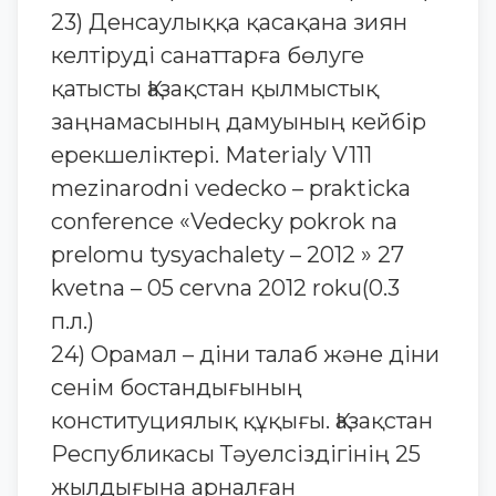
23) Денсаулыққа қасақана зиян
келтіруді санаттарға бөлуге
қатысты Қазақстан қылмыстық
заңнамасының дамуының кейбір
ерекшеліктері. Materialy V111
mezinarodni vedecko – prakticka
conference «Vedecky pokrok na
prelomu tysyachalety – 2012 » 27
kvetna – 05 cervna 2012 roku(0.3
п.л.)
24) Орамал – діни талаб және діни
сенім бостандығының
конституциялық құқығы. Қазақстан
Республикасы Тәуелсіздігінің 25
жылдығына арналған