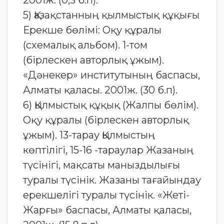
2001ж. (0,3 б.п).
5) Қазақстанның қылмыстық құқығы
Ерекше бөлімі: Оқу құралы
(схемалық альбом). 1-том
(бірлескен авторлық ұжым).
«Дәнекер» институтының баспасы,
Алматы қаласы. 2001ж. (30 б.п).
6) Қылмыстық құқық (Жалпы бөлім).
Оқу құралы (бірлескен авторлық
ұжым). 13-тарау Қылмыстың
көптілігі, 15-16 -тараулар Жазаның
түсінігі, мақсаты маныздылығы
туралы түсінік. Жазаны тағайындау
ерекшелігі туралы түсінік. «Жеті-
Жарғы» баспасы, Алматы қаласы,