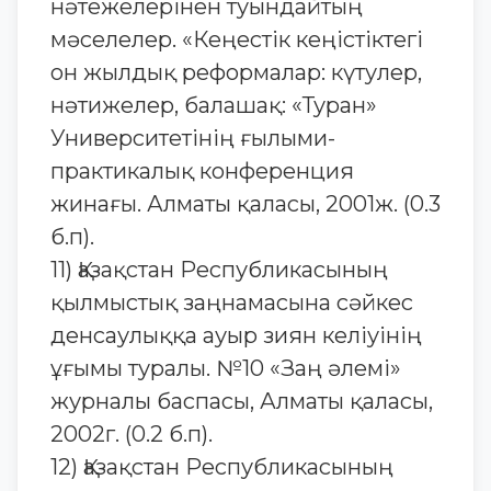
нәтежелерінен туындайтың
мәселелер. «Кеңестік кеңістіктегі
он жылдық реформалар: күтулер,
нәтижелер, балашақ: «Туран»
Университетінің ғылыми-
практикалық конференция
жинағы. Алматы қаласы, 2001ж. (0.3
б.п).
11) Қазақстан Республикасының
қылмыстық заңнамасына сәйкес
денсаулыққа ауыр зиян келіуінің
ұғымы туралы. №10 «Заң әлемі»
журналы баспасы, Алматы қаласы,
2002г. (0.2 б.п).
12) Қазақстан Республикасының