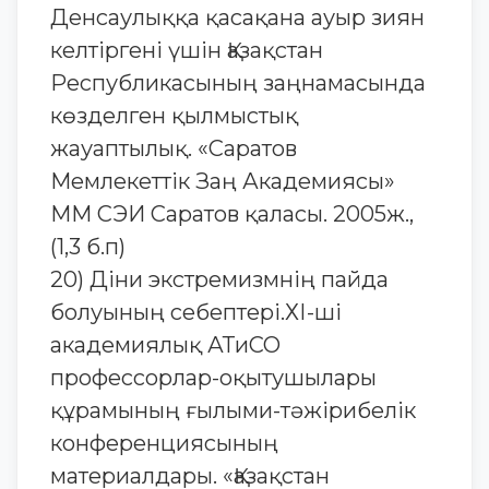
Денсаулыққа қасақана ауыр зиян
келтіргені үшін Қазақстан
Республикасының заңнамасында
көзделген қылмыстық
жауаптылық. «Саратов
Мемлекеттік Заң Академиясы»
ММ СЭИ Саратов қаласы. 2005ж.,
(1,3 б.п)
20) Діни экстремизмнің пайда
болуының себептері.ХІ-ші
академиялық АТиСО
профессорлар-оқытушылары
құрамының ғылыми-тәжірибелік
конференциясының
материалдары. «Қазақстан