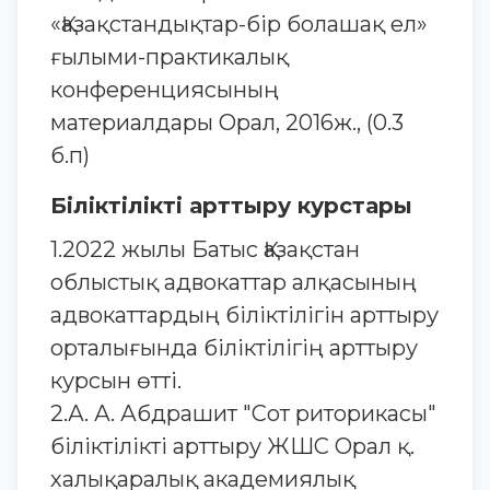
«Қазақстандықтар-бір болашақ ел»
ғылыми-практикалық
конференциясының
материалдары Орал, 2016ж., (0.3
б.п)
Біліктілікті арттыру курстары
1.2022 жылы Батыс Қазақстан
облыстық адвокаттар алқасының
адвокаттардың біліктілігін арттыру
орталығында біліктілігің арттыру
курсын өтті.
2.А. А. Абдрашит "Сот риторикасы"
біліктілікті арттыру ЖШС Орал қ.
халықаралық академиялық