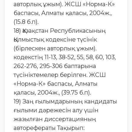
авторлық ұжым). ЖСШ «Норма-К»
баспасы, Алматы қаласы, 2004ж.,
(15.8 б.п).
18) Қазақстан Республикасының
Қылмыстық кодексіне түсінік
(бірлескен авторлық ұжым).
кодекстің 11-13, 38-52, 55, 58, 60, 103,
262-276, 295-306 баптарына
түсініктемелер берілген. ЖСШ
«Норма-К» баспасы, Алматы
қаласы, 2004ж., (39.75 б.п).
19) Заң ғылымдарының кандидаты
ғылыми дәрежесін алу үшін
жазылған диссертацияның
авторефераты Тақырып: