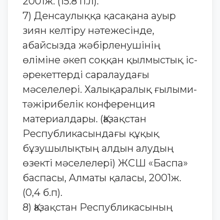
2001ж. (15.8 п.л).
7) Денсаулыққа қасақана ауыр
зиян келтiру нәтежесінде,
абайсызда жәбiрленушiнiң
өліміне әкеп соққан қылмыстық іс-
әрекеттерді саралаудағы
мәселелері. Халықаралық ғылыми-
тәжірибелік конференция
материалдары. (Қазақстан
Республикасындағы құқық
бұзушылықтың алдын алудың
өзекті мәселелері) ЖСШ «Баспа»
баспасы, Алматы қаласы, 2001ж.
(0,4 б.п).
8) Қазақстан Республикасының