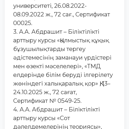
университеті, 26.08.2022-
08.09.2022 ж., 72 сағ., Сертификат
00025.
3. А.А. Абдрашит – Біліктілікті
арттыру курсы «Қылмыстық құқық
бұзушылықтарды тергеу
әдістемесінің заманауи үрдістері
мен өзекті мәселелері», «ТМД
елдерінде білім беруді ілгерілету
жөніндегі халықаралық қор» ҚҚ, 13–
24.10.2025 ж., 72 сағат,
Сертификат № 0549-25.
4. А.А. Абдрашит – Біліктілікті
арттыру курсы «Сот
дәлелдемелерінің теориясы»,