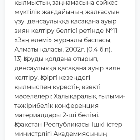
қылмыстық заңнамасына сәйкес
жүктiлік жағдайының жалғасуын
үзу, денсаулыққа қасақана ауыр
зиян келтіру белгісі ретінде №11
«Заң әлемі» журналы баспасы,
Алматы қаласы, 2002г. (0.4 б.п).
13) Қаруды қолдана отырып,
денсаулыққа қасақана ауыр зиян
келтіру. Қазіргі кезеңдегі
қылмыспен күрестің өзекті
мәселелері: Халықаралық ғылыми-
тәжірибелік конференция
материалдары 2-ші бөлімі.
Қазақстан Республикасы Ішкі істер
министрлігі Академиясының