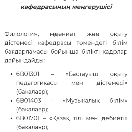
кафедрасының меңгерушісі
Филология, мәдениет және оқыту
әдістемесі кафедрасы төмендегі білім
бағдарламасы бойынша білікті кадрлар
дайындайды:
6В01301 – «Бастауыш оқыту
педагогикасы мен әдістемесі»
(бакалавр);
6В01403 – «Музыкалық білім»
(бакалавр);
6В01701 – «Қазақ тілі мен әдебиеті»
(бакалавр);