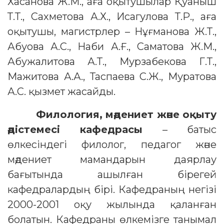
Хасанова Ж.М., аға оқытушылар Қуаныш
Т.Т., Сахметова А.Х., Исагулова Т.Р., аға
оқытушы, магистрлер – Нұғманова Ж.Т.,
Абуова А.С., Наби А.Ғ., Саматова Ж.М.,
Абужалитова А.Т., Мурзабекова Г.Т.,
Мажитова А.А., Таспаева С.Ж., Муратова
А.С. қызмет жасайды.
Филология, мәдениет және оқыту
әдістемесі кафедрасы
– батыс
өлкесіндегі филолог, педагог және
мәдениет мамандарын даярлау
бағытында ашылған бірегей
кафедралардың бірі. Кафедраның негізі
2000-2001 оқу жылында қаланған
болатын. Кафедраны өлкемізге танымал