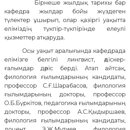
Бірнеше жылдық тарихы бар
кафедра жылдар бойы жүздеген
түлектер ұшырып, олар қазіргі уақытта
еліміздің түкпір-түкпірінде елеулі
қызметтер атқаруда.
Осы уақыт аралығында кафедрада
елімізге белгілі лингвист, әдіскер-
ғалымдар дәріс берді. Атап айтсақ,
филология ғылымдарының кандидаты,
профессор С.Ғ.Шарабасов, филология
ғылымдарының докторы, профессор
О.Б.Бүркітов, педагогика ғылымдарының
докторы, профессор А.С.Қыдыршаев,
филология ғылымдарының кандидаты,
доцент З.Ж.Мүтиев, филология