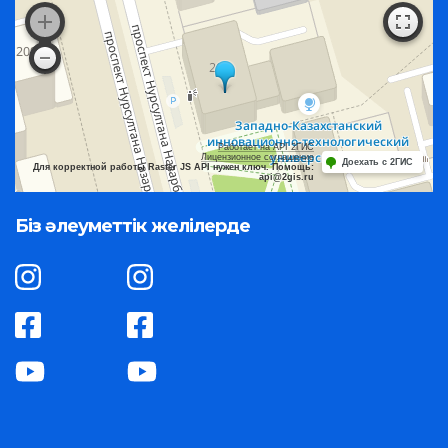
Работает на API 2ГИС
Лицензионное соглашение
Доехать с 2ГИС
Для корректной работы Raster JS API нужен ключ. Помощь:
api@2gis.ru
Біз әлеуметтік желілерде