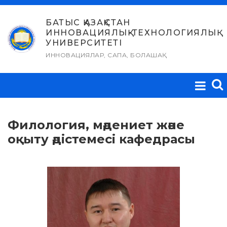
Skip
to
БАТЫС ҚАЗАҚСТАН
ИННОВАЦИЯЛЫҚ-ТЕХНОЛОГИЯЛЫҚ
content
УНИВЕРСИТЕТІ
ИННОВАЦИЯЛАР, САПА, БОЛАШАҚ
Филология, мәдениет және
оқыту әдістемесі кафедрасы