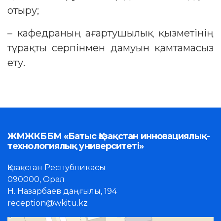
отыру;
– кафедраның ағартушылық қызметінің
тұрақты серпінмен дамуын қамтамасыз
ету.
ЖМЖКББМ «Батыс Қазақстан инновациялық-
технологиялық университеті»
Қазақстан Республикасы
090000, Орал
Н. Назарбаев даңғылы, 194
reception@wkitu.kz