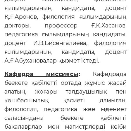
ғылымдарының кандидаты, доцент
Қ.Ғ.Аронов, филология ғылымдарының
докторы, профессор Ғ.Қ.Хасанов,
педагогика ғылымдарының кандидаты,
доцент И.В.Бисенгалиева, филология
ғылымдарының кандидаты, доцент
А.Ғ.Абухановалар қызмет істеді.
Кафедра миссиясы
:
Кафедрада
бәсекеге қабілетті ортада жұмыс жасай
алатын, жоғары талдаушылық пен
көшбасшылық қасиеті дамыған,
филология, педагогика және мәдениет
саласындағы бәсекеге қабілетті
бакалаврлар мен магистрлерді кәсіби