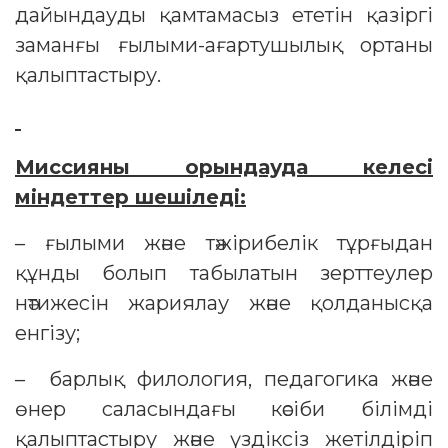
дайындауды қамтамасыз ететін қазіргі
заманғы ғылыми-ағартушылық ортаны
қалыптастыру.
Миссияны орындауда келесі
міндеттер шешіледі:
– ғылыми және тәжірибелік тұрғыдан
құнды болып табылатын зерттеулер
нәтижесін жариялау және қолданысқа
енгізу;
– барлық филология, педагогика және
өнер саласындағы кәсіби білімді
қалыптастыру және үздіксіз жетілдіріп