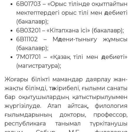
6В01703 – «Орыс тілінде оқытпайтын
мектептердегі орыс тілі мен әдебиеті
(бакалавр);
6В03201 – «Кітапхана ісі» (бакалавр);
6В11102 – Мәдени-тынығу жұмысы
(бакалавр);
7М01701 – «Қазақ тілі мен әдебиеті»
(магистратура);
Жоғары білікті мамандар даярлау жан-
жақты білімді, тәжірибелі, ғылыми санаты
бар оқытушылардың қатыстырылуымен
жүргізілуде. Атап айтсақ, филология
ғылымдарының докторы, профессор,
республикаға танымал түркітанушы