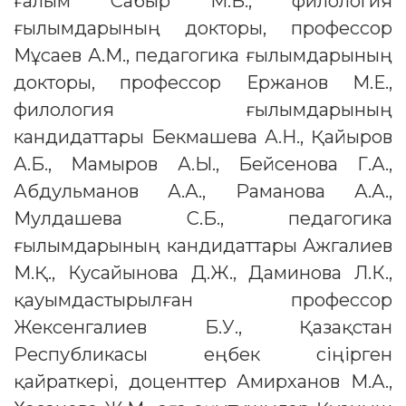
ғалым Сабыр М.Б., филология
ғылымдарының докторы, профессор
Мұсаев А.М., педагогика ғылымдарының
докторы, профессор Ержанов М.Е.,
филология ғылымдарының
кандидаттары Бекмашева А.Н., Қайыров
А.Б., Мамыров А.Ы., Бейсенова Г.А.,
Абдульманов А.А., Раманова А.А.,
Мулдашева С.Б., педагогика
ғылымдарының кандидаттары Ажгалиев
М.Қ., Кусайынова Д.Ж., Даминова Л.К.,
қауымдастырылған профессор
Жексенгалиев Б.У., Қазақстан
Республикасы еңбек сіңірген
қайраткері, доценттер Амирханов М.А.,