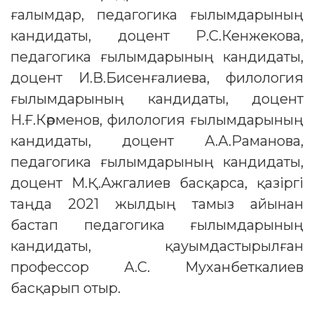
ғалымдар, педагогика ғылымдарының
кандидаты, доцент Р.С.Кенжекова,
педагогика ғылымдарының кандидаты,
доцент И.В.Бисенғалиева, филология
ғылымдарының кандидаты, доцент
Н.Ғ.Кәрменов, филология ғылымдарының
кандидаты, доцент А.А.Раманова,
педагогика ғылымдарының кандидаты,
доцент М.Қ.Ажгалиев басқарса, қазіргі
таңда 2021 жылдың тамыз айынан
бастап педагогика ғылымдарының
кандидаты, қауымдастырылған
профессор А.С. Муханбеткалиев
басқарып отыр.