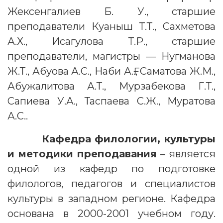
Жексенгалиев Б. У., старшие
преподаватели Куаныш Т.Т., Сахметова
А.Х., Исагулова Т.Р., старшие
преподаватели, магистры — Нугманова
Ж.Т., Абуова А.С., Наби А.Ғ., Саматова Ж.М.,
Абужалитова А.Т., Мурзабекова Г.Т.,
Сапиева У.А., Таспаева С.Ж., Муратова
А.С..
Кафедра филологии, культуры
и методики преподавания
– является
одной из кафедр по подготовке
филологов, педагогов и специалистов
культуры в западном регионе. Кафедра
основана в 2000-2001 учебном году.