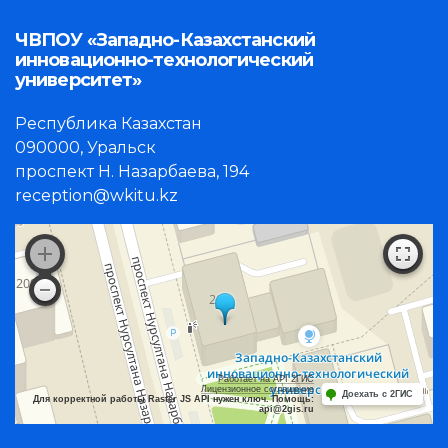
ЧВПОУ «Западно-Казахстанский
инновационно-технологический
университет»
Республика Казахстан
090000, Уральск
проспект Н. Назарбаева, 194
reception@wkitu.kz
Работает на API 2ГИС
Лицензионное соглашение
Доехать с 2ГИС
Для корректной работы Raster JS API нужен ключ. Помощь:
api@2gis.ru