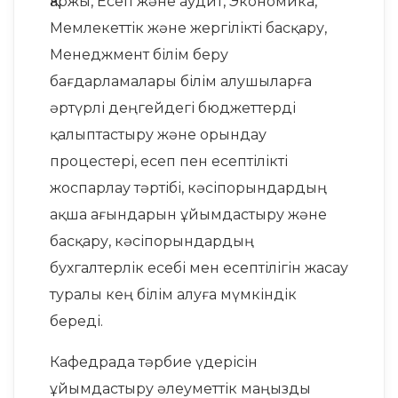
Қаржы, Есеп және аудит, Экономика,
Мемлекеттік және жергілікті басқару,
Менеджмент білім беру
бағдарламалары білім алушыларға
әртүрлі деңгейдегі бюджеттерді
қалыптастыру және орындау
процестері, есеп пен есептілікті
жоспарлау тәртібі, кәсіпорындардың
ақша ағындарын ұйымдастыру және
басқару, кәсіпорындардың
бухгалтерлік есебі мен есептілігін жасау
туралы кең білім алуға мүмкіндік
береді.
Кафедрада тәрбие үдерісін
ұйымдастыру әлеуметтік маңызды