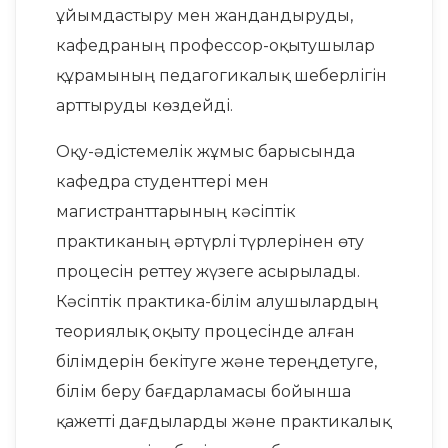
ұйымдастыру мен жандандыруды,
кафедраның профессор-оқытушылар
құрамының педагогикалық шеберлігін
арттыруды көздейді.
Оқу-әдістемелік жұмыс барысында
кафедра студенттері мен
магистранттарының кәсіптік
практиканың әртүрлі түрлерінен өту
процесін реттеу жүзеге асырылады.
Кәсіптік практика-білім алушылардың
теориялық оқыту процесінде алған
білімдерін бекітуге және тереңдетуге,
білім беру бағдарламасы бойынша
қажетті дағдыларды және практикалық