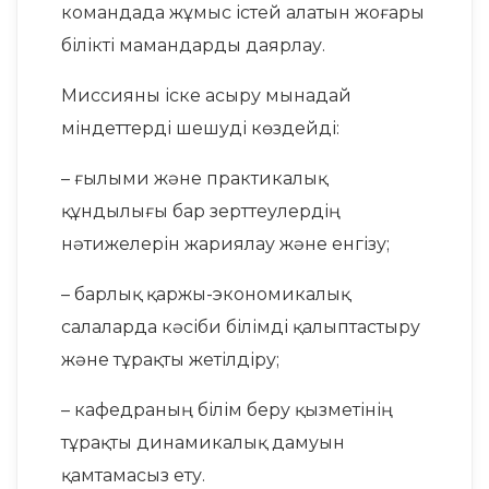
командада жұмыс істей алатын жоғары
білікті мамандарды даярлау.
Миссияны іске асыру мынадай
міндеттерді шешуді көздейді:
– ғылыми және практикалық
құндылығы бар зерттеулердің
нәтижелерін жариялау және енгізу;
– барлық қаржы-экономикалық
салаларда кәсіби білімді қалыптастыру
және тұрақты жетілдіру;
– кафедраның білім беру қызметінің
тұрақты динамикалық дамуын
қамтамасыз ету.