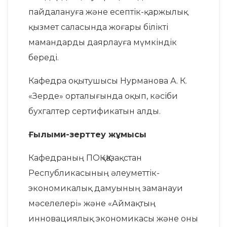
пайдалануға және есептік-қаржылық
қызмет саласында жоғары білікті
мамандарды даярлауға мүмкіндік
береді.
Кафедра оқытушысы Нурманова А. К.
«Зерде» орталығында оқып, кәсіби
бухгалтер сертификатын алды.
Ғылыми-зерттеу жұмысы
Кафедраның ПОҚ «Қазақстан
Республикасының әлеуметтік-
экономикалық дамуының заманауи
мәселелері» және «Аймақтың
инновациялық экономикасы және оны