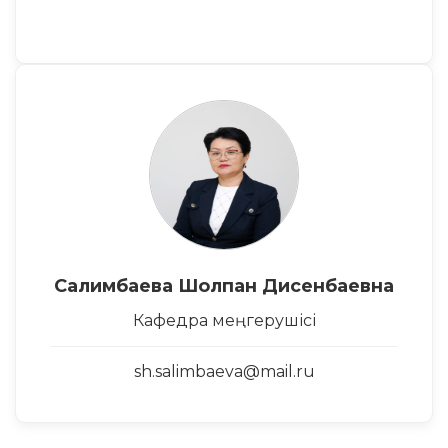
Салимбаева Шолпан Дисенбаевна
Кафедра меңгерушісі
sh.salimbaeva@mail.ru