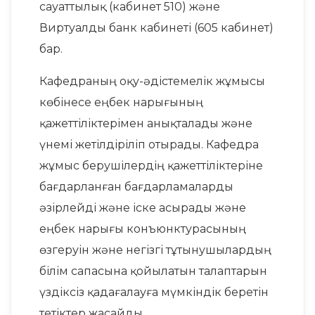
сауаттылық (кабинет 510) және
Виртуалды банк кабинеті (605 кабинет)
бар.
Кафедраның оқу-әдістемелік жұмысы
көбінесе еңбек нарығының
қажеттіліктерімен анықталады және
үнемі жетілдіріліп отырады. Кафедра
жұмыс берушілердің қажеттіліктеріне
бағдарланған бағдарламаларды
әзірлейді және іске асырады және
еңбек нарығы конъюнктурасының
өзгеруін және негізгі тұтынушылардың
білім сапасына қойылатын талаптарын
үздіксіз қадағалауға мүмкіндік беретін
тетіктер жасайды.