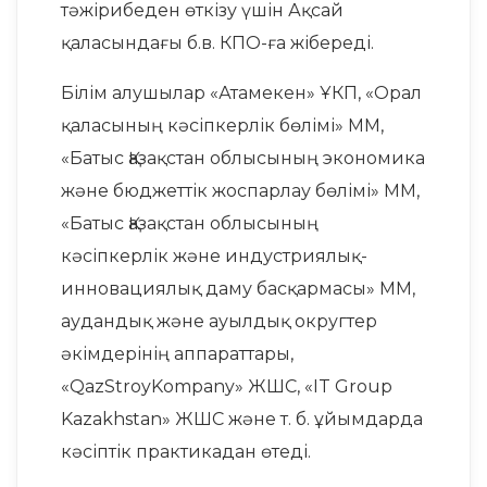
тәжірибеден өткізу үшін Ақсай
қаласындағы б.в. КПО-ға жібереді.
Білім алушылар «Атамекен» ҰКП, «Орал
қаласының кәсіпкерлік бөлімі» ММ,
«Батыс Қазақстан облысының экономика
және бюджеттік жоспарлау бөлімі» ММ,
«Батыс Қазақстан облысының
кәсіпкерлік және индустриялық-
инновациялық даму басқармасы» ММ,
аудандық және ауылдық округтер
әкімдерінің аппараттары,
«QazStroyKompany» ЖШС, «IT Group
Kazakhstan» ЖШС және т. б. ұйымдарда
кәсіптік практикадан өтеді.