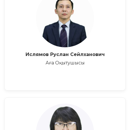
Ислямов Руслан Сейлханович
Аға Оқытушысы