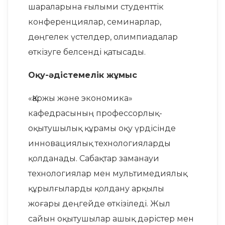
шараларына ғылыми студенттік
конференциялар, семинарлар,
дөңгелек үстелдер, олимпиадалар
өткізуге белсенді қатысады.
Оқу-әдістемелік жұмыс
«Қаржы және экономика»
кафедрасының профессорлық-
оқытушылық құрамы оқу үрдісінде
инновациялық технологияларды
қолданады. Сабақтар заманауи
технологиялар мен мультимедиялық
құрылғыларды қолдану арқылы
жоғары деңгейде өткізіледі. Жыл
сайын оқытушылар ашық дәрістер мен