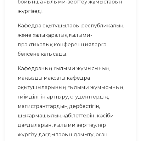
бойынша ғылыми-зерттеу жұмыстарын
жүргізеді.
Кафедра оқытушылары республикалық
және халықаралық ғылыми-
практикалық конференцияларға
белсене қатысады.
Кафедраның ғылыми жұмысының
маңызды мақсаты кафедра
оқытушыларының ғылыми жұмысының
тиімділігін арттыру, студенттердің,
магистранттардың дербестігін,
шығармашылық қабілеттерін, кәсіби
дағдыларын, ғылыми зерттеулер
жүргізу дағдыларын дамыту, оған