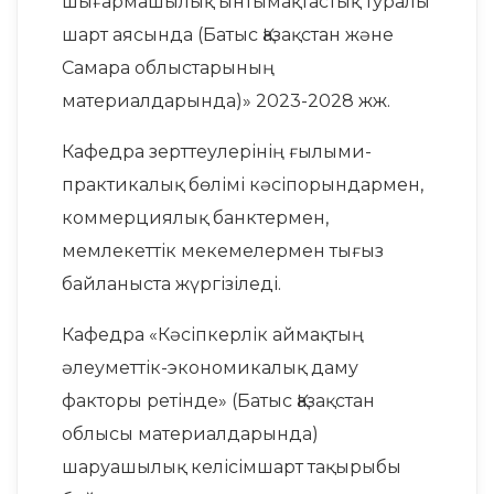
шығармашылық ынтымақтастық туралы
шарт аясында (Батыс Қазақстан және
Самара облыстарының
материалдарында)» 2023-2028 жж.
Кафедра зерттеулерінің ғылыми-
практикалық бөлімі кәсіпорындармен,
коммерциялық банктермен,
мемлекеттік мекемелермен тығыз
байланыста жүргізіледі.
Кафедра «Кәсіпкерлік аймақтың
әлеуметтік-экономикалық даму
факторы ретінде» (Батыс Қазақстан
облысы материалдарында)
шаруашылық келісімшарт тақырыбы