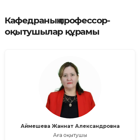
Кафедраның профессор-
оқытушылар құрамы
Аймешева Жаннат Александровна
Аға оқытушы