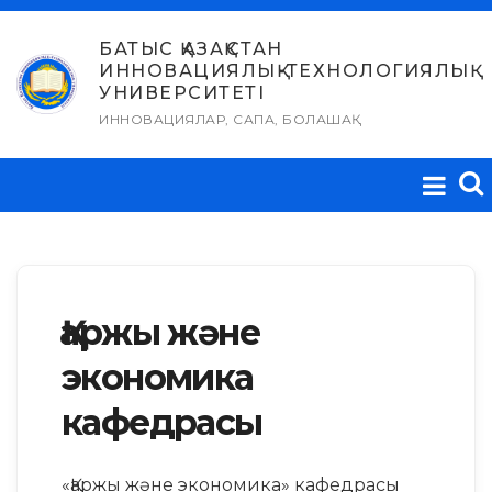
Skip
to
БАТЫС ҚАЗАҚСТАН
ИННОВАЦИЯЛЫҚ-ТЕХНОЛОГИЯЛЫҚ
content
УНИВЕРСИТЕТІ
ИННОВАЦИЯЛАР, САПА, БОЛАШАҚ
Қаржы және
экономика
кафедрасы
«Қаржы және экономика» кафедрасы