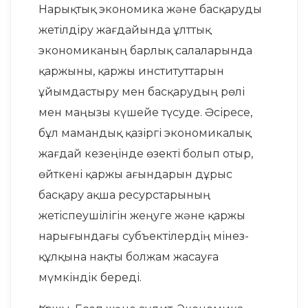
Нарықтық экономика және басқаруды
жетілдіру жағдайында ұлттық
экономиканың барлық салаларында
қаржыны, қаржы институттарын
ұйымдастыру мен басқарудың рөлі
мен маңызы күшейе түсуде. Әсіресе,
бұл мамандық қазіргі экономикалық
жағдай кезеңінде өзекті болып отыр,
өйткені қаржы ағындарын дұрыс
басқару ақша ресурстарының
жетіспеушілігін жеңуге және қаржы
нарығындағы субъектілердің мінез-
құлқына нақты болжам жасауға
мүмкіндік береді.