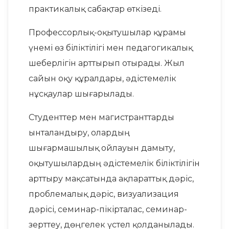
практикалық сабақтар өткізеді.
Профессорлық-оқытушылар құрамы
үнемі өз біліктілігі мен педагогикалық
шеберлігін арттырып отырады. Жыл
сайын оқу құралдары, әдістемелік
нұсқаулар шығарылады.
Студенттер мен магистранттарды
ынталандыру, олардың
шығармашылық ойлауын дамыту,
оқытушылардың әдістемелік біліктілігін
арттыру мақсатында ақпараттық дәріс,
проблемалық дәріс, визуализация
дәрісі, семинар-пікірталас, семинар-
зерттеу, дөңгелек үстел қолданылады.