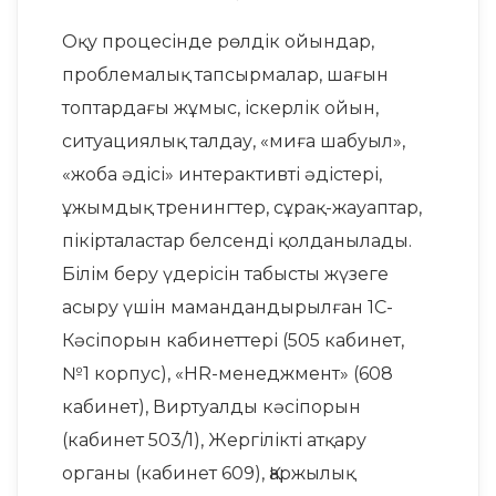
Оқу процесінде рөлдік ойындар,
проблемалық тапсырмалар, шағын
топтардағы жұмыс, іскерлік ойын,
ситуациялық талдау, «миға шабуыл»,
«жоба әдісі» интерактивті әдістері,
ұжымдық тренингтер, сұрақ-жауаптар,
пікірталастар белсенді қолданылады.
Білім беру үдерісін табысты жүзеге
асыру үшін мамандандырылған 1С-
Кәсіпорын кабинеттері (505 кабинет,
№1 корпус), «HR-менеджмент» (608
кабинет), Виртуалды кәсіпорын
(кабинет 503/1), Жергілікті атқару
органы (кабинет 609), Қаржылық