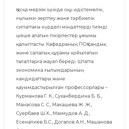
Қысқа мерзім ішінде оқу-әдістемелік,
ғылыми-зерттеу және тәрбиелік
сипаттағы күрделі міндеттерді тиімді
шеше алатын пікірлестер ұжымы
қалыптасты. Кафедраның ПОҚ сандық
және сапалық құрамы қойылатын
талаптарға жауап береді. Штатта
экономика ғылымдарының
кандидаттары және
қауымдастырылған профессорлары –
Курманова Г. К., Суханбердина Б. Б.,
Манасова С. С., Макашева Ж. Ж.,
Суербаев Ш.Х.., Махмудов А. Д.,
Есеналиев Б.С., Догалов А.Н., Машанова