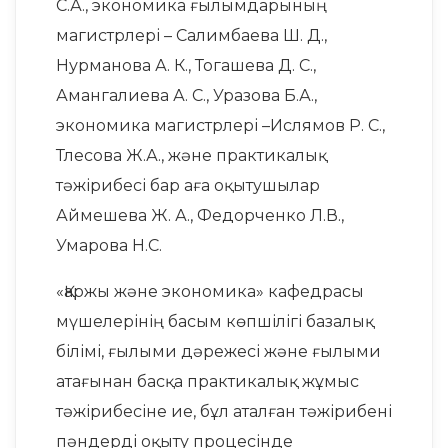
С.А., экономика ғылымдарының
магистрлері – Салимбаева Ш. Д.,
Нурманова А. К., Тогашева Д. С.,
Амангалиева А. С., Уразова Б.А.,
экономика магистрлері –Ислямов Р. С.,
Тлесова Ж.А., және практикалық
тәжірибесі бар аға оқытушылар
Аймешева Ж. А., Федорченко Л.В.,
Умарова Н.С.
«Қаржы және экономика» кафедрасы
мүшелерінің басым көпшілігі базалық
білімі, ғылыми дәрежесі және ғылыми
атағынан басқа практикалық жұмыс
тәжірибесіне ие, бұл аталған тәжірибені
пәндерді оқыту процесінде