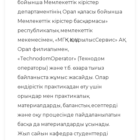
бойынша Мемлекеттік кірістер
департаментінің Орал қаласы бойынша
Мемлекеттік кірістер басқармасы»
республикалық мемлекеттік
мекемесімен, «МГҚК ҚазҚұрылысСервис» АҚ
Орал филиалымен,
«TechnodomOperator» (Технодом
операторы) және т.б. өзара тығыз
байланыста жұмыс жасайды. Олар
өндірістік практикадан өту үшін
орындар мен практикалық
материалдарды, баланстық есептерді
және оқу процесінде пайдаланылатын
басқа да материалдарды ұсынады.
Жыл сайын кафедра студенттерді