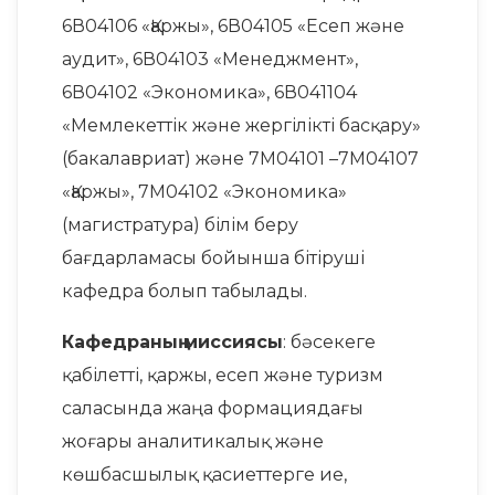
6В04106 «Қаржы», 6В04105 «Есеп және
аудит», 6В04103 «Менеджмент»,
6В04102 «Экономика», 6В041104
«Мемлекеттік және жергілікті басқару»
(бакалавриат) және 7М04101 –7М04107
«Қаржы», 7М04102 «Экономика»
(магистратура) білім беру
бағдарламасы бойынша бітіруші
кафедра болып табылады.
Кафедраның миссиясы
: бәсекеге
қабілетті, қаржы, есеп және туризм
саласында жаңа формациядағы
жоғары аналитикалық және
көшбасшылық қасиеттерге ие,