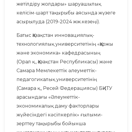
жетілдіру жолдары» шаруашылық
келісім-шарт тақырыбы аясында жүзеге
асырылуда (2019-2024 жж.кезеңі).
Батыс Қазақстан инновациялық-
технологиялық университетінің «Қаржы
және экономика» кафедрасының
(Орал қ., Қазақстан Республикасы) және
Самара Мемлекеттік әлеуметтік-
педагогикалық университетінің
(Самара қ., Ресей Федерациясы) БҚИТУ
арасындағы «Әлеуметтік-
экономикалық даму факторлары
жүйесіндегі кәсіпкерлік» ғылыми-
зерттеу тақырыбы бойынша