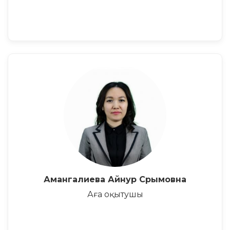
Амангалиева Айнур Срымовна
Аға оқытушы