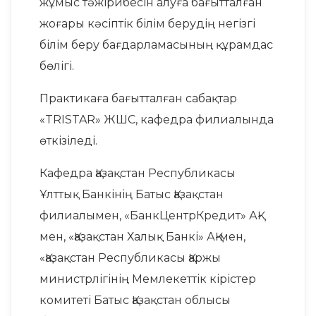
жұмыс тәжірибесін алуға бағытталған
жоғары кәсіптік білім берудің негізгі
білім беру бағдарламасының құрамдас
бөлігі.
Практикаға бағытталған сабақтар
«TRISTAR» ЖШС, кафедра филиалында
өткізіледі.
Кафедра Қазақстан Республикасы
Ұлттық Банкінің Батыс Қазақстан
филиалымен, «БанкЦентрКредит» АҚ-
мен, «Қазақстан Халық Банкі» АҚ-мен,
«Қазақстан Республикасы Қаржы
министрлігінің Мемлекеттік кірістер
комитеті Батыс Қазақстан облысы