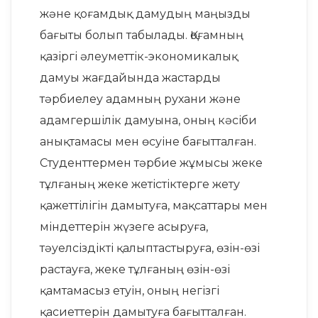
және қоғамдық дамудың маңызды
бағыты болып табылады. Қоғамның
қазіргі әлеуметтік-экономикалық
дамуы жағдайында жастарды
тәрбиелеу адамның рухани және
адамгершілік дамуына, оның кәсіби
анықтамасы мен өсуіне бағытталған.
Студенттермен тәрбие жұмысы жеке
тұлғаның жеке жетістіктерге жету
қажеттілігін дамытуға, мақсаттары мен
міндеттерін жүзеге асыруға,
тәуелсіздікті қалыптастыруға, өзін-өзі
растауға, жеке тұлғаның өзін-өзі
қамтамасыз етуін, оның негізгі
қасиеттерін дамытуға бағытталған.