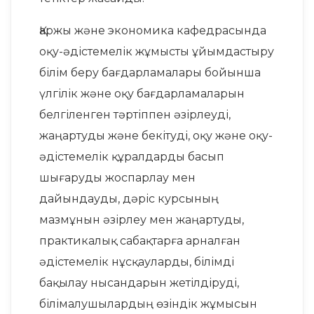
Қаржы және экономика кафедрасында
оқу-әдістемелік жұмысты ұйымдастыру
білім беру бағдарламалары бойынша
үлгілік және оқу бағдарламаларын
белгіленген тәртіппен әзірлеуді,
жаңартуды және бекітуді, оқу және оқу-
әдістемелік құралдарды басып
шығаруды жоспарлау мен
дайындауды, дәріс курсының
мазмұнын әзірлеу мен жаңартуды,
практикалық сабақтарға арналған
әдістемелік нұсқауларды, білімді
бақылау нысандарын жетілдіруді,
білімалушылардың өзіндік жұмысын