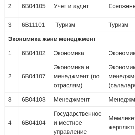
2
6B04105
Учет и аудит
Есепжәне
3
6B11101
Туризм
Туризм
Экономика және менеджмент
1
6В04102
Экономика
Экономи
Экономика и
Экономик
2
6В04107
менеджмент (по
менеджм
отраслям)
(салала
3
6В04103
Менеджмент
Менеджм
Государственное
Мемлекет
4
6В04104
и местное
жергілікт
управление