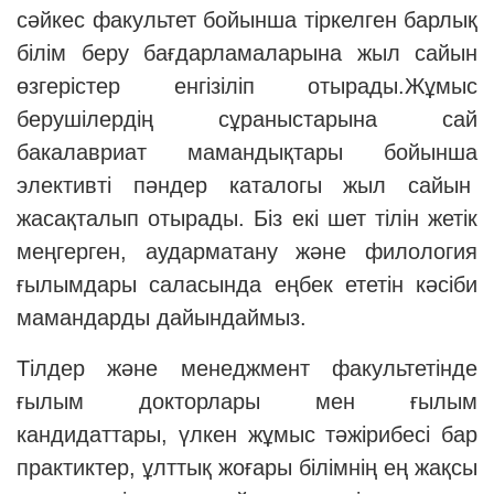
сәйкес факультет бойынша тіркелген барлық
білім беру бағдарламаларына жыл сайын
өзгерістер енгізіліп отырады.Жұмыс
берушілердің сұраныстарына сай
бакалавриат мамандықтары бойынша
элективті пәндер каталогы жыл сайын
жасақталып отырады. Біз екі шет тілін жетік
меңгерген, аударматану және филология
ғылымдары саласында еңбек ететін кәсіби
мамандарды дайындаймыз.
Тілдер және менеджмент факультетінде
ғылым докторлары мен ғылым
кандидаттары, үлкен жұмыс тәжірибесі бар
практиктер, ұлттық жоғары білімнің ең жақсы