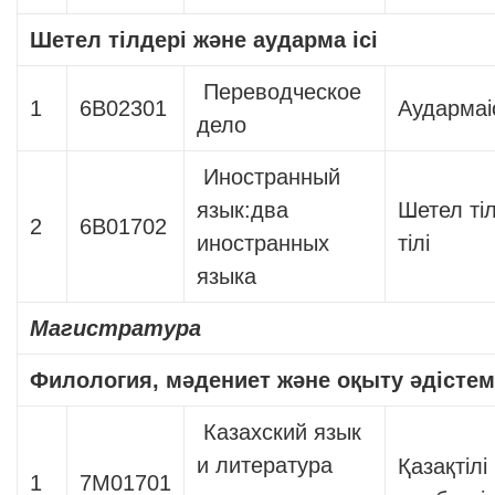
Шетел тілдері және аударма ісі
Переводческое
1
6В02301
Аудармаі
дело
Иностранный
язык:два
Шетел тіл
2
6В01702
иностранных
тілі
языка
Магистратура
Филология, мәдениет және оқыту әдістем
Казахский язык
и литература
Қазақтілі
1
7М01701