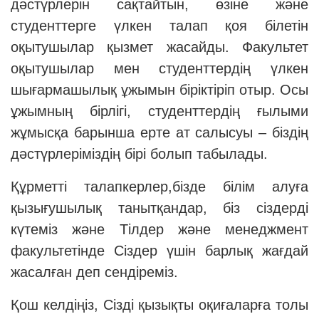
дәстүрлерін сақтайтын, өзіне және
студенттерге үлкен талап қоя білетін
оқытушылар қызмет жасайды. Факультет
оқытушылар мен студенттердің үлкен
шығармашылық ұжымын біріктіріп отыр. Осы
ұжымның бірлігі, студенттердің ғылыми
жұмысқа барынша ерте ат салысуы – біздің
дәстүрлеріміздің бірі болып табылады.
Құрметті талапкерлер,бізде білім алуға
қызығушылық танытқандар, біз сіздерді
күтеміз және Тілдер және менеджмент
факультетінде Сіздер үшін барлық жағдай
жасалған деп сендіреміз.
Қош келдіңіз, Сізді қызықты оқиғаларға толы