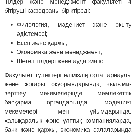
Тілдер және менеджмент факультеті 4
бітіруші кафедраны біріктіреді:
Филология, мәдениет және оқыту
әдістемесі;
Есеп және қаржы;
Экономика және менеджмент;
Шетел тілдері және аударма ісі.
Факультет түлектері еліміздің орта, арнаулы
және жоғары оқуорындарында, ғылыми-
зерттеу мекемелерінде, мемлекеттік
басқарма органдарында, мәдениет
мекемелері мен ұйымдарында,
халықаралық және ұлттық компанияларда,
банк және қаржы, экономика салаларында