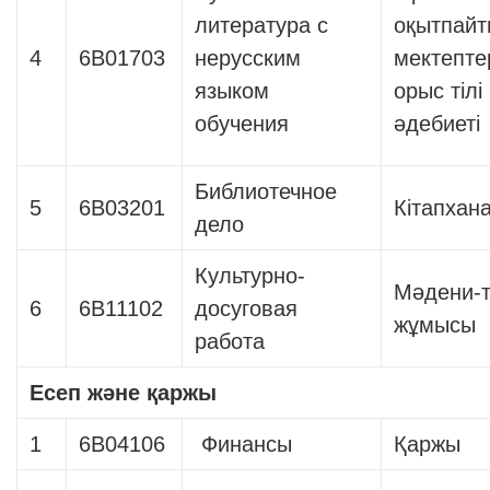
литература с
оқытпайт
4
6В01703
нерусским
мектепте
языком
орыс тілі
обучения
әдебиеті
Библиотечное
5
6В03201
Кітапхана
дело
Культурно-
Мәдени-
6
6В11102
досуговая
жұмысы
работа
Есеп және қаржы
1
6B04106
Финансы
Қаржы