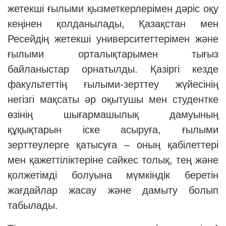
жетекші ғылыми қызметкерлерімен дәріс оқу
кеңінен қолданылады, Қазақстан мен
Ресейдің жетекші университеттерімен және
ғылыми орталықтарымен тығыз
байланыстар орнатылды. Қазіргі кезде
факультеттің ғылыми-зерттеу жүйесінің
негізгі мақсаты әр оқытушы мен студентке
өзінің шығармашылық дамуының
құқықтарын іске асыруға, ғылыми
зерттеулерге қатысуға – оның қабілеттері
мен қажеттіліктеріне сәйкес толық, тең және
қолжетімді болуына мүмкіндік беретін
жағдайлар жасау және дамыту болып
табылады.