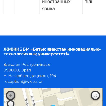
иностранных
тілі
языка
ЖМЖКББМ «Батыс Қазақстан инновациялық-
технологиялық университеті»
Қазақстан Республикасы
090000, Орал
Н. Назарбаев даңғылы, 194
reception@wkitu.kz