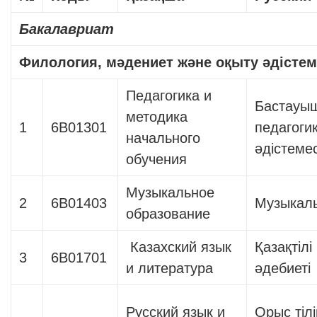
Бакалавриат
Филология, мәдениет және оқыту әдістем
Педагогика и
Бастауыш
методика
1
6В01301
педагоги
начального
әдістемес
обучения
Музыкальное
2
6В01403
Музыкалы
образование
Казахский язык
Қазақтілі
3
6В01701
и литература
әдебиеті
Русский язык и
Орыс тіл