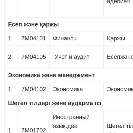
әдебиеті
Есеп және қаржы
1
7М04101
Финансы
Қаржы
2
7М04105
Учет и аудит
Есепжәне
Экономика және менеджмент
1
7М04102
Экономика
Экономи
Шетел тілдері және аударма ісі
Иностранный
язык:два
Шетел тіл
1
7М01702