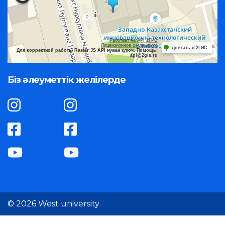
Работает на API 2ГИС
Лицензионное соглашение
Доехать с 2ГИС
Для корректной работы Raster JS API нужен ключ. Помощь:
api@2gis.ru
Біз әлеуметтік желілерде
© 2026 West university