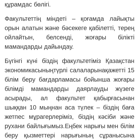
құрамдас бөлігі.
Факультеттің міндеті – қоғамда лайықты
орын алатын және бәсекеге қабілетті, терең
ойлайтын, белсенді, жоғары білікті
мамандарды дайындау.
Бүгінгі күні біздің факультетіміз Қазақстан
экономикасыныңтүрлі салаларынақажетті 15
білім беру бағдарламасы бойынша жоғары
білімді мамандарды даярлауды жүзеге
асырады, ал факультет қабырғасынан
шыққан 10 мыңнан аса түлек – біздің баға
жетпес мұрагерлеріміз, біздің кәсіби және
рухани байлығымыз.Еңбек нарығы мен білім
беру қызметтері нарығының сұранысына