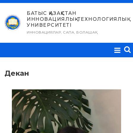
Skip
to
БАТЫС ҚАЗАҚСТАН
ИННОВАЦИЯЛЫҚ-ТЕХНОЛОГИЯЛЫҚ
content
УНИВЕРСИТЕТІ
ИННОВАЦИЯЛАР, САПА, БОЛАШАҚ
Декан