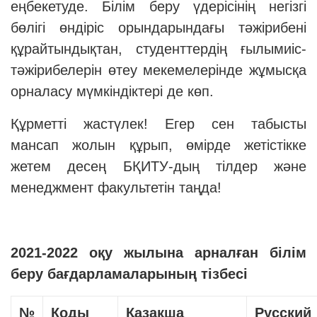
еңбекетуде. Білім беру үдерісінің негізгі
бөлігі өндіріс орындарындағы тәжірибені
құрайтындықтан, студенттердің ғылымиіс-
тәжірибелерін өтеу мекемелерінде жұмысқа
орналасу мүмкіндіктері де көп.
Құрметті жастүлек! Егер сен табысты
мансап жолын құрып, өмірде жетістікке
жетем десең БҚИТУ-дың тілдер және
менеджмент факультетін таңда!
2021-2022 оқу жылына арналған білім
беру бағдарламаларының тізбесі
№
Коды
Қазақша
Русский