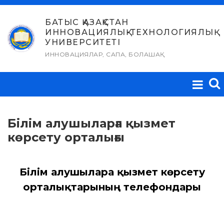
Skip
to
БАТЫС ҚАЗАҚСТАН
ИННОВАЦИЯЛЫҚ-ТЕХНОЛОГИЯЛЫҚ
content
УНИВЕРСИТЕТІ
ИННОВАЦИЯЛАР, САПА, БОЛАШАҚ
Білім алушыларға қызмет
көрсету орталығы
Білім алушыларға қызмет көрсету
орталықтарының телефондары