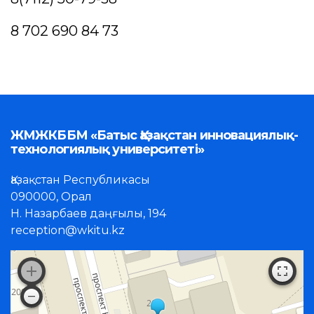
8 702 690 84 73
ЖМЖКББМ «Батыс Қазақстан инновациялық-
технологиялық университеті»
Қазақстан Республикасы
090000, Орал
Н. Назарбаев даңғылы, 194
reception@wkitu.kz