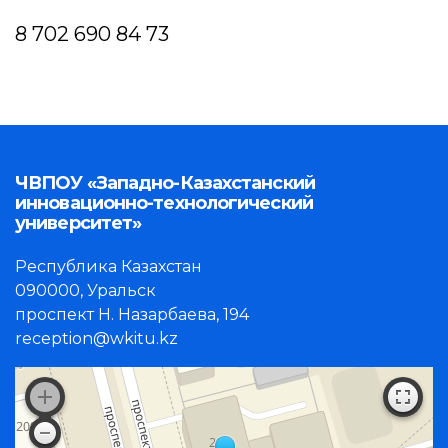
8 702 690 84 73
ЧВПОУ «Западно-Казахстанский
инновационно-технологический
университет»
Республика Казахстан
090000, Уральск
проспект Н. Назарбаева, 194
reception@wkitu.kz