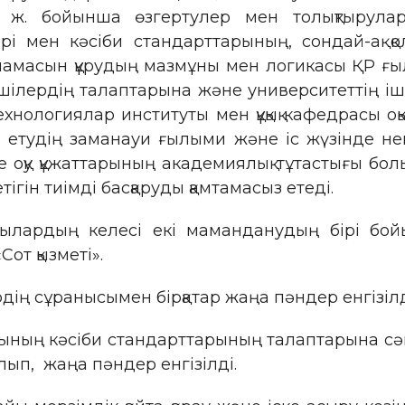
3 ж. бойынша өзгертулер мен толықтыруларм
ері мен кәсіби стандарттарының, сондай-ақ қ
арламасын құрудың мазмұны мен логикасы ҚР ғ
ілердің талаптарына және университеттің іш
ехнологиялар институты мен құқық кафедрасы 
 етудің заманауи ғылыми және іс жүзінде не
е оқу құжаттарының академиялық тұтастығы б
ігін тиімді басқаруды қамтамасыз етеді.
шылардың келесі екі маманданудың бірі бо
Сот қызметі».
ң сұранысымен бірқатар жаңа пәндер енгізілд
ының кәсіби стандарттарының талаптарына сәйк
ып, жаңа пәндер енгізілді.