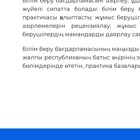
Білім беру бағдарламасын әзірлеу, ұд
жүйелі сипатта болады: білім беру
практикасы қалыптасты; жұмыс берушіл
әзірлемелерін рецензиялау; жұмыс
берушілердің мамандарды даярлау сапа
Білім беру бағдарламасының маңызды қ
жалпы республиканың батыс өңірінің 
бөлімдерінде өтетін, практика базалар