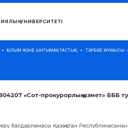
ИЯЛЫҚ УНИВЕРСИТЕТІ
Е
ҒЫЛЫМ ЖӘНЕ ЫНТЫМАҚТАСТЫҚ
ТӘРБИЕ ЖҰМЫСЫ
В04207 «Сот-прокурорлық қызмет» БББ ту
 беру бағдарламасы Қазақстан Республикасының