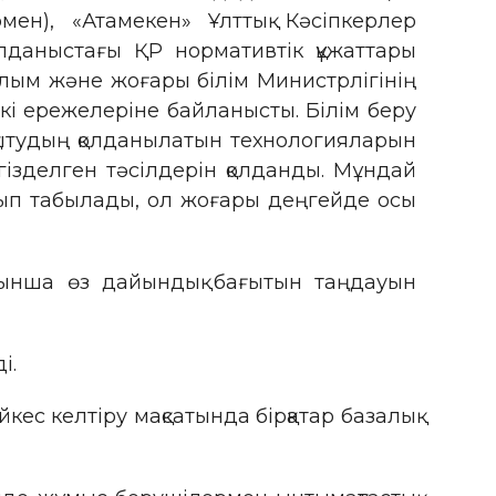
ен), «Атамекен» Ұлттық Кәсіпкерлер
олданыстағы ҚР нормативтік құжаттары
ылым және жоғары білім Министрлігінің
кі ережелеріне байланысты. Білім беру
оқытудың қолданылатын технологияларын
гізделген тәсілдерін қолданды. Мұндай
олып табылады, ол жоғары деңгейде осы
йынша өз дайындық бағытын таңдауын
і.
ес келтіру мақсатында бірқатар базалық