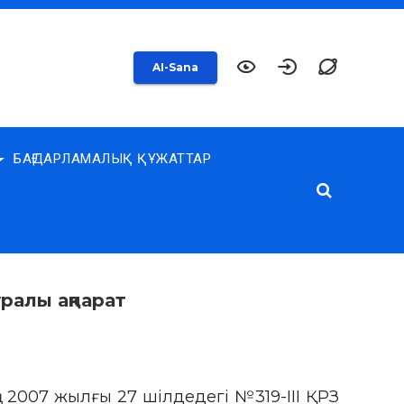
AI-Sana
БАҒДАРЛАМАЛЫҚ ҚҰЖАТТАР
ралы ақпарат
 2007 жылғы 27 шілдедегі №319-III ҚРЗ