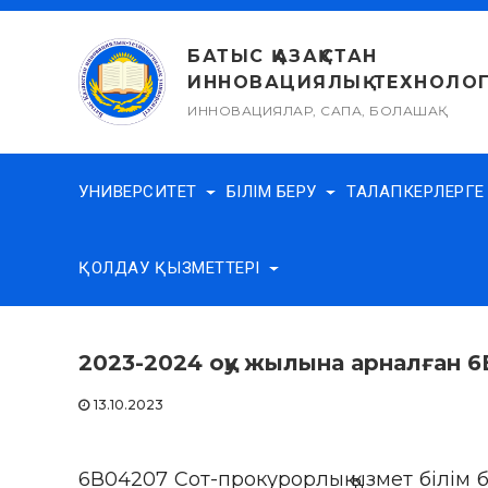
Skip
to
БАТЫС ҚАЗАҚСТАН
content
ИННОВАЦИЯЛЫҚ-ТЕХНОЛОГ
ИННОВАЦИЯЛАР, САПА, БОЛАШАҚ
УНИВЕРСИТЕТ
БІЛІМ БЕРУ
ТАЛАПКЕРЛЕРГ
ҚОЛДАУ ҚЫЗМЕТТЕРІ
2023-2024 оқу жылына арналған 6
13.10.2023
6В04207 Сот-прокурорлық қызмет білім