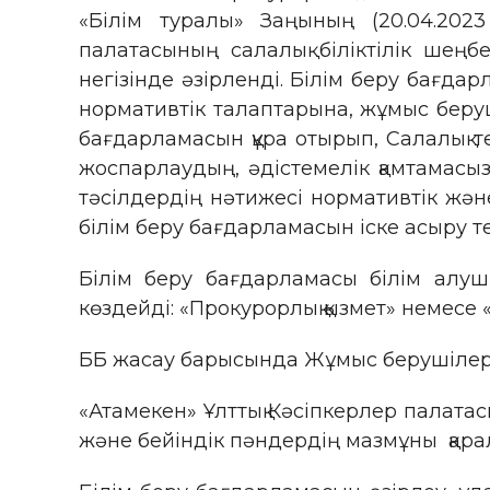
«Білім туралы» Заңының (20.04.202
палатасының салалық біліктілік шеңб
негізінде әзірленді. Білім беру бағд
нормативтік талаптарына, жұмыс беруш
бағдарламасын құра отырып, Салалық т
жоспарлаудың, әдістемелік қамтамасыз
тәсілдердің нәтижесі нормативтік жән
білім беру бағдарламасын іске асыру тет
Білім беру бағдарламасы білім алу
көздейді: «Прокурорлық қызмет» немесе «
ББ жасау барысында Жұмыс берушілерді
«Атамекен» Ұлттық Кәсіпкерлер палатас
және бейіндік пәндердің мазмұны қарал