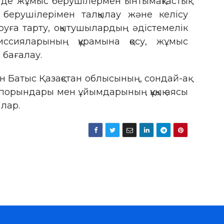
інде жұмыс берушілермен ынтымақтастық
берушілерімен талқылау және келісу
руға тарту, оқытушылардың әдістемелік
иссияларының құрамына қосу, жұмыс
 бағалау.
 Батыс Қазақстан облысының, сондай-ақ
порындары мен ұйымдарының құқық аясы
алар.