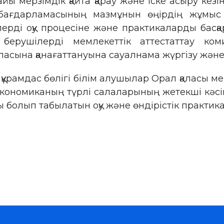
айы мерзімдік қайта қарау және іске асыру кез
 бағдарламасының мазмұнын өңірдің жұмыс 
ерді оқу процесіне және практикаларды басқа
 берушілерді мемлекеттік аттестаттау ком
сына қанағаттануына сауалнама жүргізу және
ұрамдас бөлігі білім алушылар Орал қаласы мен
экономиканың түрлі салаларының жетекші кәсі
ы болып табылатын оқу және өндірістік практик