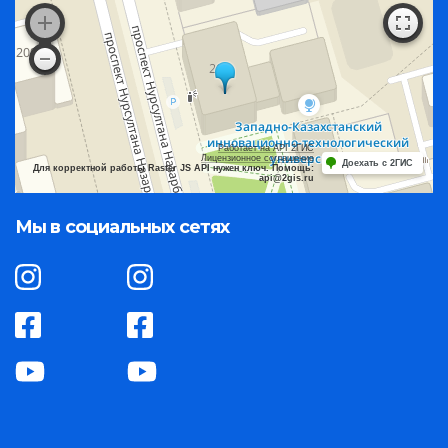
Работает на API 2ГИС
Лицензионное соглашение
Доехать с 2ГИС
Для корректной работы Raster JS API нужен ключ. Помощь:
api@2gis.ru
Мы в социальных сетях