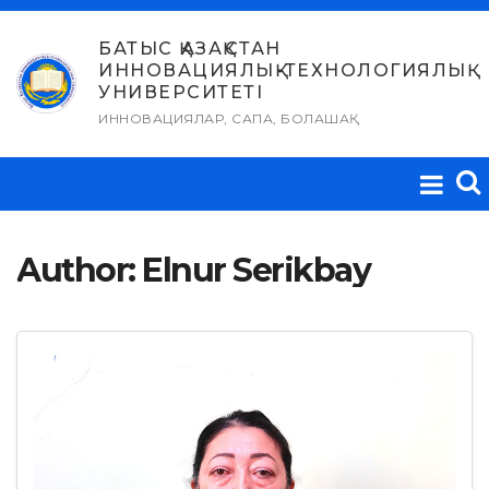
Skip
to
БАТЫС ҚАЗАҚСТАН
ИННОВАЦИЯЛЫҚ-ТЕХНОЛОГИЯЛЫҚ
content
УНИВЕРСИТЕТІ
ИННОВАЦИЯЛАР, САПА, БОЛАШАҚ
Author:
Elnur Serikbay