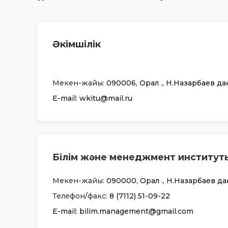
Әкімшілік
Мекен-жайы:
090006, Орал қ., Н.Назарбаев даң
Е-mail: wkitu@mail.ru
Білім және менеджмент институт
Мекен-жайы:
090000, Орал қ., Н.Назарбаев даң
Телефон/факс:
8 (7112) 51-09-22
Е-mail: bilim.management@gmail.com