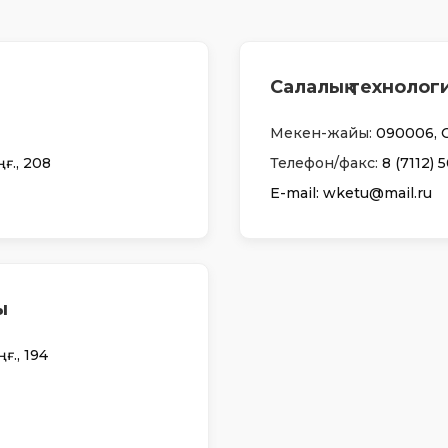
Салалық технолог
Мекен-жайы:
090006, Ор
ғ., 208
Телефон/факс:
8 (7112) 
Е-mail: wketu@mail.ru
ы
ғ., 194