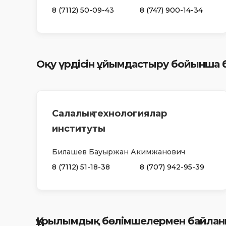
8 (7112) 50-09-43
8 (747) 900-14-34
Оқу үрдісін ұйымдастыру бойынша
Салалық технологиялар
институты
Билашев Бауыржан Акимжанович
8 (7112) 51-18-38
8 (707) 942-95-39
Құрылымдық бөлімшелермен байлан