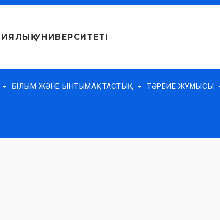
ИЯЛЫҚ УНИВЕРСИТЕТІ
Е
ҒЫЛЫМ ЖӘНЕ ЫНТЫМАҚТАСТЫҚ
ТӘРБИЕ ЖҰМЫСЫ