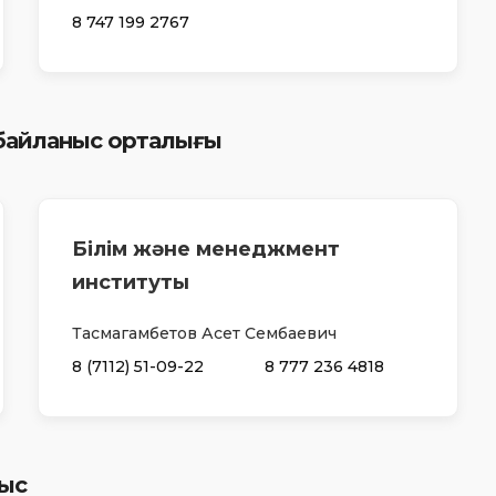
8 747 199 2767
 байланыс орталығы
Білім және менеджмент
институты
Тасмагамбетов Асет Сембаевич
8 (7112) 51-09-22
8 777 236 4818
ыс