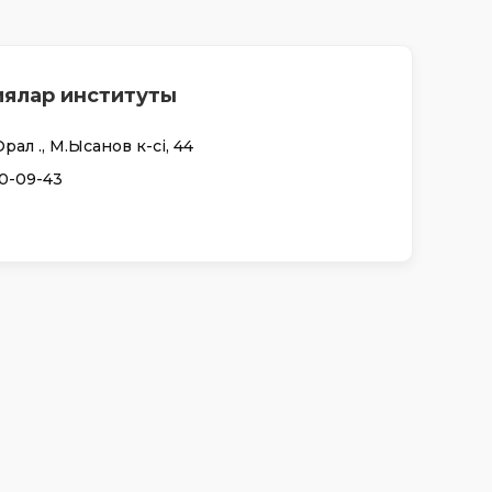
иялар институты
ал қ., М.Ықсанов к-сі, 44
50-09-43