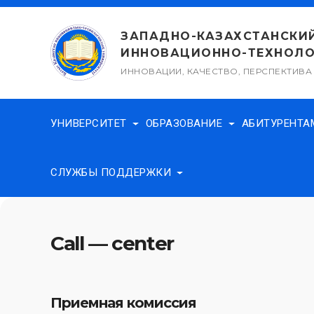
Перейти
к
ЗАПАДНО-КАЗАХСТАНСКИ
содержимому
ИННОВАЦИОННО-ТЕХНОЛО
ИННОВАЦИИ, КАЧЕСТВО, ПЕРСПЕКТИВА
УНИВЕРСИТЕТ
ОБРАЗОВАНИЕ
АБИТУРЕНТ
СЛУЖБЫ ПОДДЕРЖКИ
Call — center
Приемная комиссия