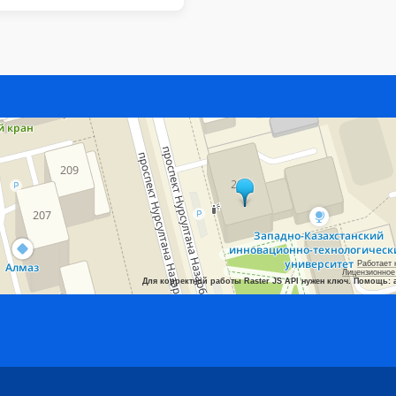
Работает 
Лицензионное
Для корректной работы Raster JS API нужен ключ. Помощь: 