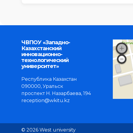
ЧВПОУ «Западно-
Казахстанский
инновационно-
технологический
университет»
Республика Казахстан
090000, Уральск
проспект Н. Назарбаева, 194
reception@wkitu.kz
© 2026 West university