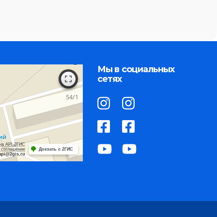
Мы в социальных
сетях
на API 2ГИС
 соглашение
Доехать с 2ГИС
api@2gis.ru