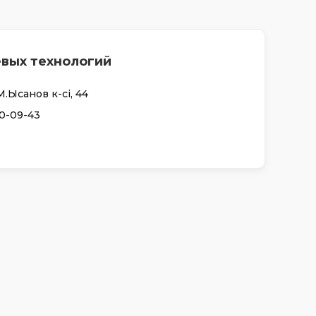
евых технологий
М.Ықсанов к-сі, 44
50-09-43