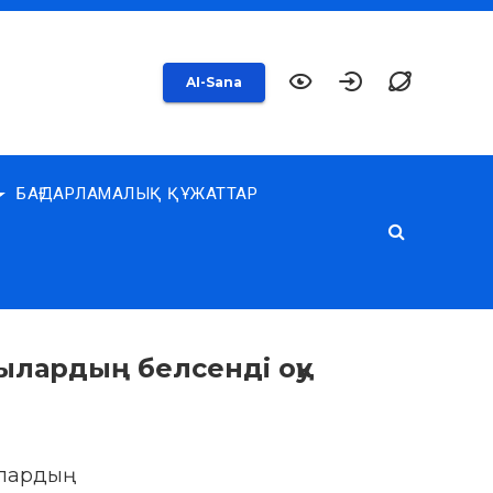
AI-Sana
БАҒДАРЛАМАЛЫҚ ҚҰЖАТТАР
ылардың белсенді оқу
лардың