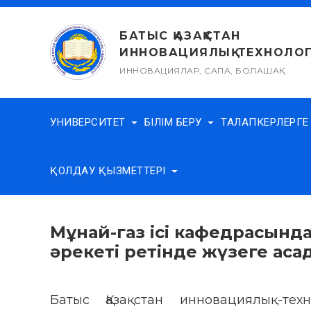
Skip
to
БАТЫС ҚАЗАҚСТАН
content
ИННОВАЦИЯЛЫҚ-ТЕХНОЛОГ
ИННОВАЦИЯЛАР, САПА, БОЛАШАҚ
УНИВЕРСИТЕТ
БІЛІМ БЕРУ
ТАЛАПКЕРЛЕРГ
ҚОЛДАУ ҚЫЗМЕТТЕРІ
Мұнай-газ ісі кафедрасында
әрекеті ретінде жүзеге аса
Батыс Қазақстан инновациялық-тех