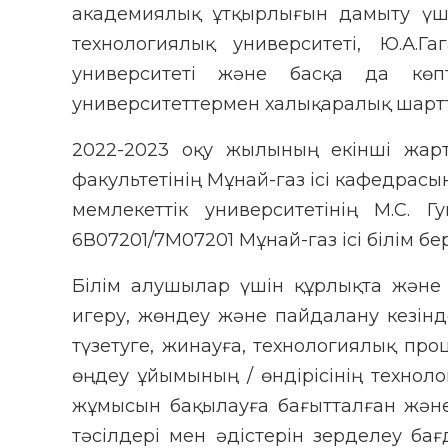
академиялық ұтқырлығын дамыту үшін
технологиялық университеті, Ю.А.Г
университеті және басқа да кө
университеттермен халықаралық шарт
2022-2023 оқу жылының екінші жар
факультетінің Мұнай-газ ісі кафедра
мемлекеттік университетінің М.С.
6В07201/7М07201 Мұнай-газ ісі білім 
Білім алушылар үшін құрлықта және 
игеру, жөндеу және пайдалану кезінд
түзетуге, жинауға, технологиялық про
өңдеу ұйымының / өндірісінің технол
жұмысын бақылауға бағытталған және 
тәсілдері мен әдістерін зерделеу б