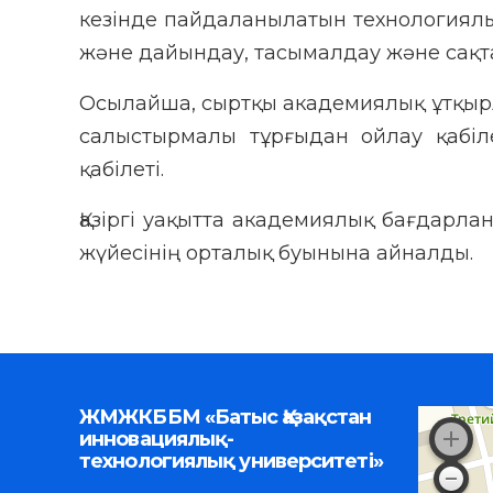
кезінде пайдаланылатын технологиялы
және дайындау, тасымалдау және сақтау
Осылайша, сыртқы академиялық ұтқырлы
салыстырмалы тұрғыдан ойлау қабіл
қабілеті.
Қазіргі уақытта академиялық бағдарла
жүйесінің орталық буынына айналды.
ЖМЖКББМ «Батыс Қазақстан
инновациялық-
технологиялық университеті»