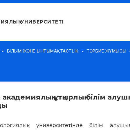
ИЯЛЫҚ УНИВЕРСИТЕТІ
Е
ҒЫЛЫМ ЖӘНЕ ЫНТЫМАҚТАСТЫҚ
ТӘРБИЕ ЖҰМЫСЫ
 академиялық ұтқырлық білім алуш
ды
нологиялық университетінде білім алушы