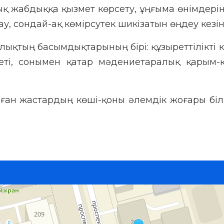
қ жабдыққа қызмет көрсету, ұңғыма өнімдері
, сондай-ақ көмірсутек шикізатын өңдеу кезін
қтың басымдықтарының бірі: құзыреттілікті к
еті, сонымен қатар мәдениетаралық қарым-
нған жастардың көші-қоны әлемдік жоғары біл