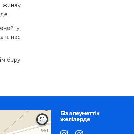
н жинау
де.
еңейту,
қатынас
ім беру
Біз әлеуметтік
желілерде