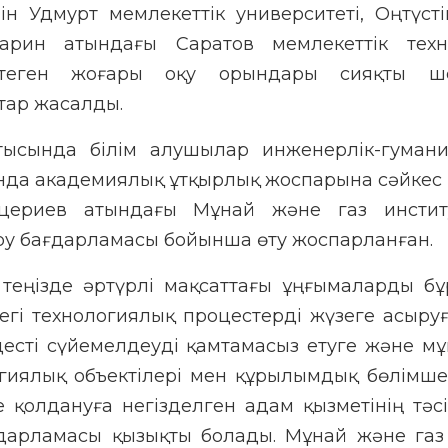
 Удмурт мемлекеттік университеті, Оңтүст
агарин атындағы Саратов мемлекеттік тех
птеген жоғары оқу орындары сияқты ше
тар жасалды.
тысында білім алушылар инженерлік-гумани
сында академиялық ұтқырлық жоспарына сәйкес
 Гуцериев атындағы Мұнай және газ инстит
беру бағдарламасы бойынша өту жоспарланған.
теңізде әртүрлі мақсаттағы ұңғымаларды бұ
егі технологиялық процестерді жүзеге асыру
цесті сүйемелдеуді қамтамасыз етуге және мұ
огиялық объектілері мен құрылымдық бөлімше
қолдануға негізделген адам қызметінің тәсі
ағдарламасы қызықты болады. Мұнай және газ