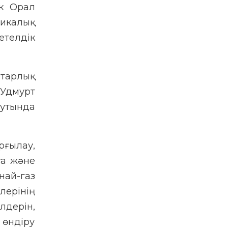
ік Орал
никалық
телдік
тарлық
 Удмурт
утында
рғылау,
ға және
най-газ
лерінің
лдерін,
 өндіру