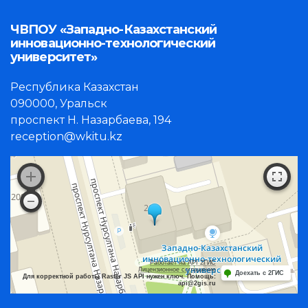
ЧВПОУ «Западно-Казахстанский
инновационно-технологический
университет»
Республика Казахстан
090000, Уральск
проспект Н. Назарбаева, 194
reception@wkitu.kz
Работает на API 2ГИС
Лицензионное соглашение
Доехать с 2ГИС
Для корректной работы Raster JS API нужен ключ. Помощь:
api@2gis.ru