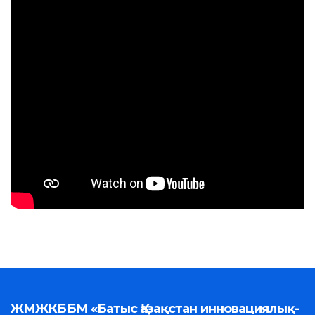
ЖМЖКББМ «Батыс Қазақстан инновациялық-