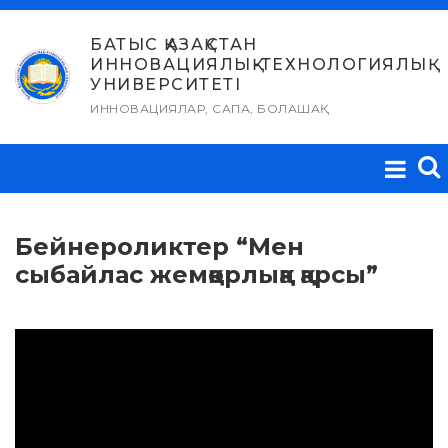
Skip
to
БАТЫС ҚАЗАҚСТАН
ИННОВАЦИЯЛЫҚ-ТЕХНОЛОГИЯЛЫҚ
content
УНИВЕРСИТЕТІ
ИННОВАЦИЯЛАР, САПА, БОЛАШАҚ
Бейнероликтер “Мен
сыбайлас жемқорлыққа қарсы”