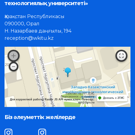
технологиялық университеті»
Қазақстан Республикасы
090000, Орал
Н. Назарбаев даңғылы, 194
reception@wkitu.kz
Работает на API 2ГИС
Лицензионное соглашение
Доехать с 2ГИС
Для корректной работы Raster JS API нужен ключ. Помощь:
api@2gis.ru
Біз әлеуметтік желілерде