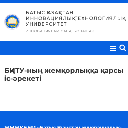
Skip
to
БАТЫС ҚАЗАҚСТАН
ИННОВАЦИЯЛЫҚ-ТЕХНОЛОГИЯЛЫҚ
content
УНИВЕРСИТЕТІ
ИННОВАЦИЯЛАР, САПА, БОЛАШАҚ
БҚИТУ-ның жемқорлыққа қарсы
іс-әрекеті
ЖМЖКББМ «Батыс Қазақстан инновациялық-