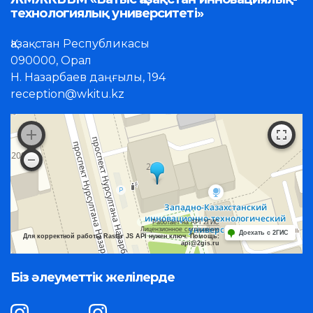
технологиялық университеті»
Қазақстан Республикасы
090000, Орал
Н. Назарбаев даңғылы, 194
reception@wkitu.kz
Работает на API 2ГИС
Лицензионное соглашение
Доехать с 2ГИС
Для корректной работы Raster JS API нужен ключ. Помощь:
api@2gis.ru
Біз әлеуметтік желілерде