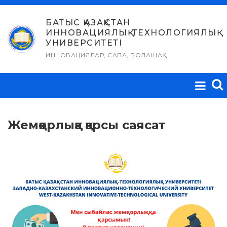
Skip
to
БАТЫС ҚАЗАҚСТАН
ИННОВАЦИЯЛЫҚ-ТЕХНОЛОГИЯЛЫҚ
content
УНИВЕРСИТЕТІ
ИННОВАЦИЯЛАР, САПА, БОЛАШАҚ
Жемқорлыққа қарсы саясат