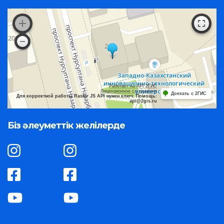
Работает на API 2ГИС
Лицензионное соглашение
Доехать с 2ГИС
Для корректной работы Raster JS API нужен ключ. Помощь:
api@2gis.ru
Біз әлеуметтік желілерде