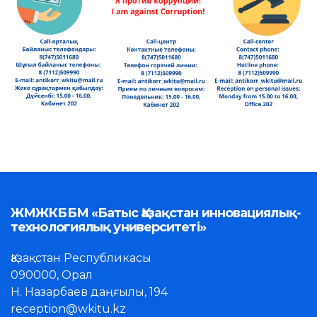
ЖМЖКББМ «Батыс Қазақстан инновациялық-
технологиялық университеті»
Қазақстан Республикасы
090000, Орал
Н. Назарбаев даңғылы, 194
reception@wkitu.kz