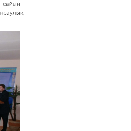
 сайын
нсаулық