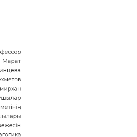
офессор
і Марат
чинцева
Ахметов
емирхан
ушылар
етінің
ушылары
режесін
агогика