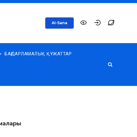
AI-Sana
БАҒДАРЛАМАЛЫҚ ҚҰЖАТТАР
малары