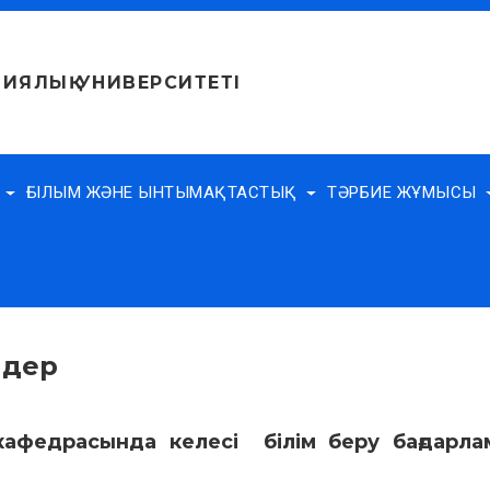
ИЯЛЫҚ УНИВЕРСИТЕТІ
Е
ҒЫЛЫМ ЖӘНЕ ЫНТЫМАҚТАСТЫҚ
ТӘРБИЕ ЖҰМЫСЫ
ндер
афедрасында келесі білім беру бағдарла