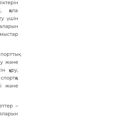
іктерін
с, қала
ту үшін
аларын
мыстар
порттық
ру және
н құру,
спортқа
ді және
еттер –
ияларын