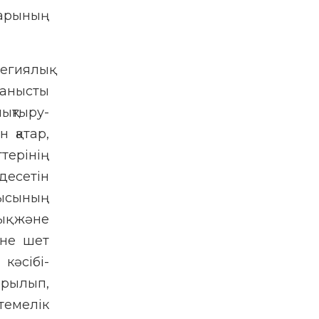
дарының
егиялық
ланысты
ықтыру-
 қатар,
ерінің
десетін
ысының
ық және
әне шет
кәсібі-
ырылып,
емелік