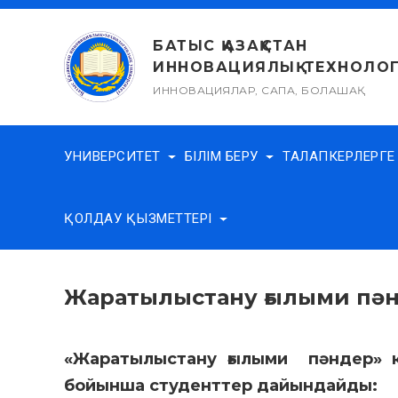
Skip
to
БАТЫС ҚАЗАҚСТАН
content
ИННОВАЦИЯЛЫҚ-ТЕХНОЛОГ
ИННОВАЦИЯЛАР, САПА, БОЛАШАҚ
УНИВЕРСИТЕТ
БІЛІМ БЕРУ
ТАЛАПКЕРЛЕРГ
ҚОЛДАУ ҚЫЗМЕТТЕРІ
Жаратылыстану ғылыми пә
«Жаратылыстану ғылыми пәндер» к
бойынша студенттер дайындайды: