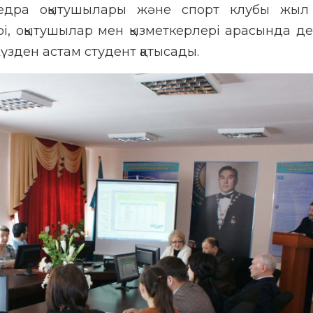
едра оқытушылары және спорт клубы жыл
рі, оқытушылар мен қызметкерлері арасында де
жүзден астам студент қатысады.