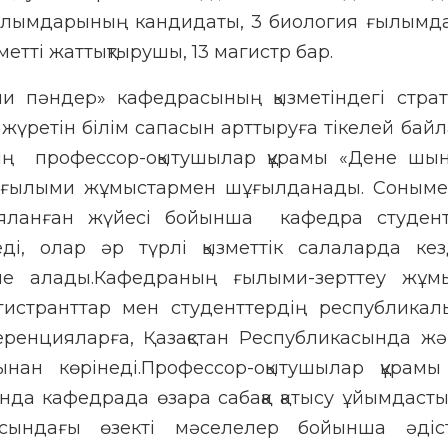
ылымдарының кандидаты, 3 биология ғылым
етті жаттықтырушы, 13 магистр бар.
и пәндер» кафедрасының қызметіндегі страт
ар жүретін білім сапасын арттыруға тікелей бай
ң профессор-оқытушылар құрамы «Дене шын
а ғылыми жұмыстармен шұғылданады. Сонымен
ланған жүйесі бойынша кафедра студентт
і, олар әр түрлі қызметтік салаларда кез
е алады.Кафедраның ғылыми-зерттеу жұм
истранттар мен студенттердің республикал
ференцияларға, Қазақстан Республикасында ж
ынан көрінеді.Профессор-оқытушылар құрамы 
ында кафедрада өзара сабаққа қатысу ұйымдаст
ындағы өзекті мәселелер бойынша әдіст