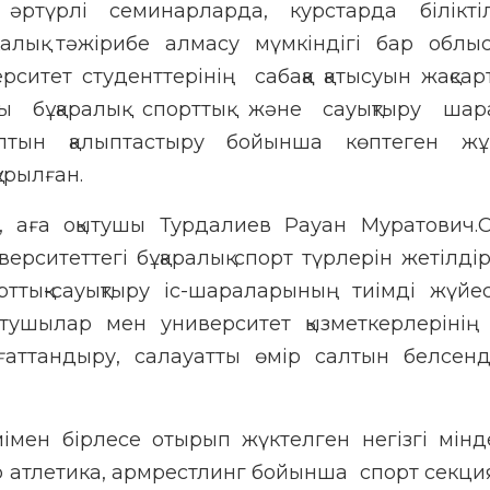
әртүрлі семинарларда, курстарда біліктіл
алық тәжірибе алмасу мүмкіндігі бар облы
ситет студенттерінің сабаққа қатысуын жақсар
 бұқаралық спорттық және сауықтыру шар
лтын қалыптастыру бойынша көптеген жұ
ұрылған.
 аға оқытушы Турдалиев Рауан Муратович.С
ерситеттегі бұқаралық спорт түрлерін жетілді
ттық-сауықтыру іс-шараларының тиімді жүйесі
ытушылар мен университет қызметкерлерінің 
нағаттандыру, салауатты өмір салтын белсен
імен бірлесе отырып жүктелген негізгі мінд
уыр атлетика, армрестлинг бойынша спорт секц