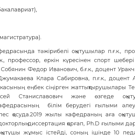
бакалавриат),
магистратура).
драсында тәжірибелі оқытушылар п.ғ.к., пр
к., профессор, еркін күресінен спорт шебер
 Собянин Федор Иванович, б.ғ.к., доцент Урак
Джумакаева Клара Сабировна, п.ғ.к., доцент 
икасының еңбек сіңірген жаттықтырушылары Т
сей Станиславович және өзгеде оқыт
федрасының білім берудегі ғылыми әлеум
лес қосуда.2019 жылы кафедраның аға оқыт
окторлық диссертация қорғап, Ph.D ғылыми дә
оқытушы жұмыс істейді, соның ішінде 10 пед