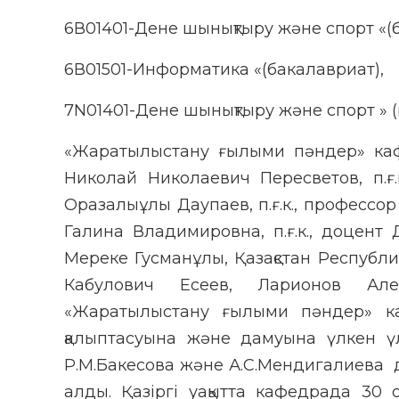
6В01401-Дене шынықтыру және спорт «(
6В01501-Информатика «(бакалавриат),
7N01401-Дене шынықтыру және спорт » (
«Жаратылыстану ғылыми пәндер» кафе
Николай Николаевич Пересветов, п.ғ.
Оразалыұлы Даупаев, п.ғ.к., профессор
Галина Владимировна, п.ғ.к., доцент 
Мереке Гусманұлы, Қазақстан Республ
Кабулович Есеев, Ларионов Але
«Жаратылыстану ғылыми пәндер» ка
қалыптасуына және дамуына үлкен ү
Р.М.Бакесова және А.С.Мендигалиева д
алды. Қазіргі уақытта кафедрада 30 