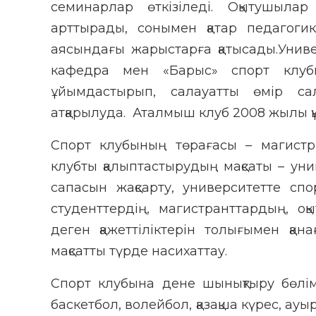
семинарлар өткізіледі. Оқытушылар 
арттырады, сонымен қатар педагогик
аясындағы жарыстарға қатысады.Универ
кафедра мен «Барыс» спорт клубы
ұйымдастырып, салауатты өмір са
атқарылуда. Аталмыш клуб 2008 жылы қ
Спорт клубының төрағасы – магистр,
клубты қалыптастырудың мақсаты – унив
сапасын жақсарту, университетте спор
студенттердің, магистранттардың, оқ
деген қажеттіліктерін толығымен қа
мақсатты түрде насихаттау.
Спорт клубына дене шынықтыру бөлім
баскетбол, волейбол, қазақша күрес, а