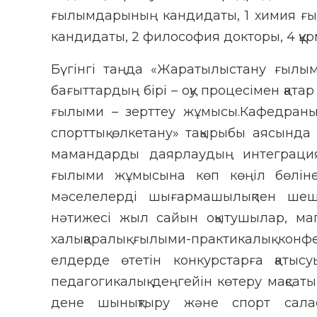
ғылымдарының кандидаты, 1 химия ғ
кандидаты, 2 философия докторы, 4 құрм
Бүгінгі таңда «Жаратылыстану ғылым
бағыттардың бірі – оқу процесімен қат
ғылыми – зерттеу жұмысы.Кафедраны
спорттық өлкетану» тақырыбы аясынд
мамандарды даярлаудың интеграция
ғылыми жұмысына көп көңіл бөлінед
мәселелерді шығармашылықпен шеш
нәтижесі жыл сайын оқытушылар, маг
халықаралық ғылыми-практикалық кон
елдерде өтетін конкурстарға қатысу
педагогикалық деңгейін көтеру мақсат
дене шынықтыру және спорт салас