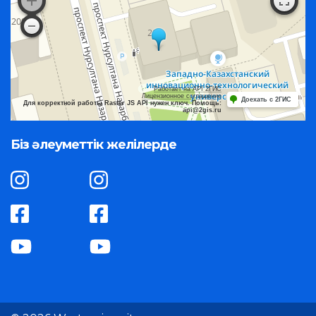
Работает на API 2ГИС
Лицензионное соглашение
Доехать с 2ГИС
Для корректной работы Raster JS API нужен ключ. Помощь:
api@2gis.ru
Біз әлеуметтік желілерде