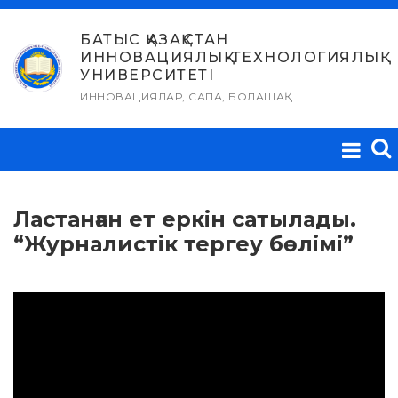
Skip
to
БАТЫС ҚАЗАҚСТАН
ИННОВАЦИЯЛЫҚ-ТЕХНОЛОГИЯЛЫҚ
content
УНИВЕРСИТЕТІ
ИННОВАЦИЯЛАР, САПА, БОЛАШАҚ
Ластанған ет еркін сатылады.
“Журналистік тергеу бөлімі”