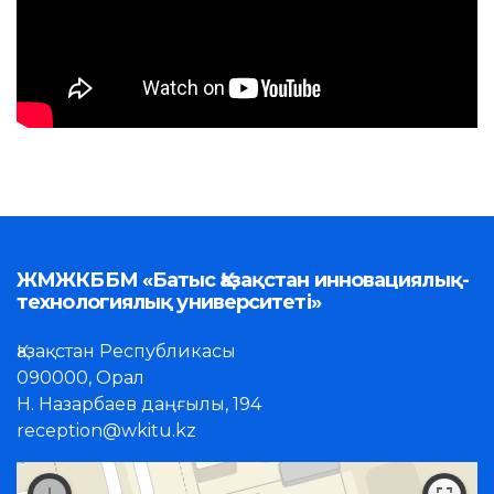
ЖМЖКББМ «Батыс Қазақстан инновациялық-
технологиялық университеті»
Қазақстан Республикасы
090000, Орал
Н. Назарбаев даңғылы, 194
reception@wkitu.kz