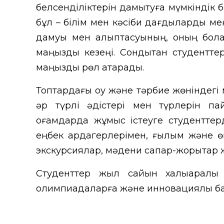
белсенділіктерін дамытуға мүмкіндік 
бұл – білім мен кәсіби дағдыларды ме
дамуы мен қалыптасуының, оның бола
маңызды кезеңі. Сондықтан студентте
маңызды рөл атқарады.
Топтардағы оқу және тәрбие жөніндег
әр түрлі әдістері мен түрлерін пай
қоғамдарда жұмыс істеуге студенттерд
еңбек ардагерлерімен, ғылым және ө
экскурсиялар, мәдени сапар-жорықтар ж
Студенттер жыл сайын халықаралық
олимпиадаларға және инновациялық бай