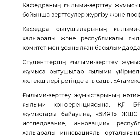
Кафедраның ғылыми-зерттеу жұмысыны
бойынша зерттеулер жүргізу және профе
Кафедра оқытушыларының ғылыми
халықаралық және республикалық ғ
комитетімен ұсынылған басылымдард
Студенттердің ғылыми-зерттеу жұмыс
жұмысқа оқытушылар ғылыми үйірмел
жетекшілері ретінде қатысады. «Атамек
Ғылыми-зерттеу жұмыстарының нәтиж
ғылыми конференциясына, ҚР БҒМ
жұмыстары байқауына, «ЗИЯТ» ЖШС (Н
исследование, инновации» республи
халықаралық инновациялық орталығын