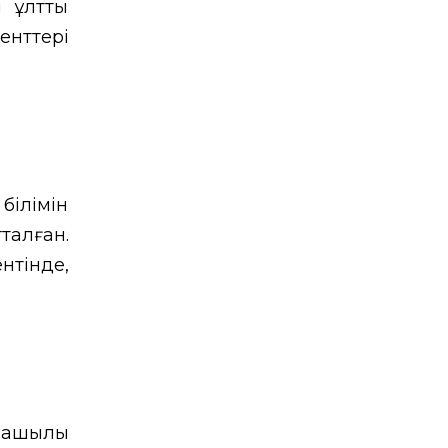
 ұлттық
енттері
білімін
талған.
нтінде,
ашылық