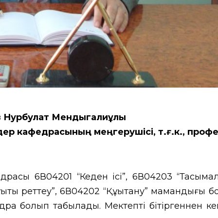
в
Нурбулат
Мендыгалиұлы
р кафедрасының меңгерушісі, т.ғ.к., проф
федрасы 6В04201 “Кеден ісі”, 6В04203 “Тасыма
қықтық реттеу”, 6В04202 “Құқықтану” мамандығы 
дра болып табылады.
Мектепті бітіргеннен кей