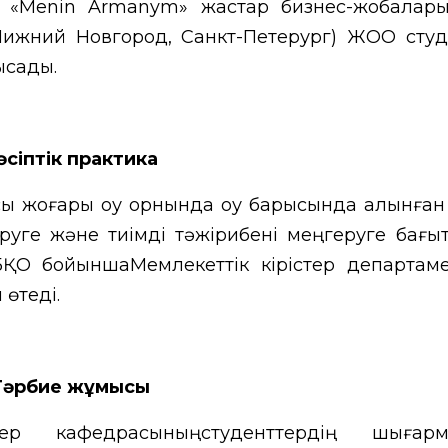
, «Menin Armanym» жастар бизнес-жобалары
у, Нижний Новгород, Санкт-Петерург) ЖОО студ
ысады.
әсіптік практика
ы жоғары оқу орнында оқу барысында алынған 
руге және тиімді тәжірибені меңгеруге бағыт
ҚО бойыншаМемлекеттік кірістер департаме
өтеді.
Тәрбие жұмысы
дер кафедрасыныңстуденттердің шығарм