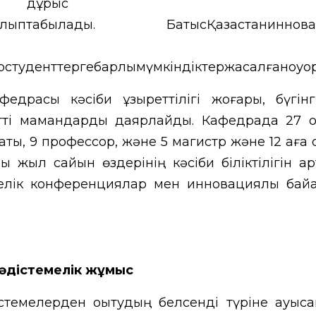
ұрыс таңд
біріболыптабылады.
БатысҚазақстаниннова
ықуниверситет
туденттергебарлықмүмкіндіктержасалғаноқуо
федрасы кәсіби құзыреттілігі жоғары, бүгінг
летті мамандарды даярлайды.
Кафедрада 27 о
ты, 9 профессор, және 5 магистр және 12 аға 
 жыл сайын өздерінің кәсіби біліктілігін а
белік конференциялар мен инновациялық байқ
әдістемелік жұмыс
істемелерден оқытудың белсенді түріне ауысқа