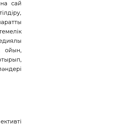
ына сай
лдіру,
раттық
темелік
диялық
к ойын,
отырып,
пәндері
ективті