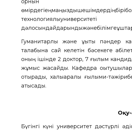
орнын д
өмірдегіеңмаңыздышешімдердің
технологиял
дәлосындайдарындыжәнебілімгеқұштарс
Гуманитарлық және құқықтық пәндер ка
талабына сай келетін бәсекеге қабі
оның ішінде 2 доктор, 7 ғылым кандида
жұмыс жасайды. Кафедра оқытушылары
отырады, халықаралық ғылыми-тәжіри
қатысады.
Оқу-
Бүгінгі күні университет дәстүрлі әд