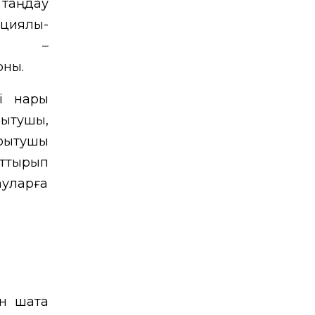
ау
циялық-
і –
рны.
і нарық
қытушы,
оқытушы
рттырып
ауларға
н шақта