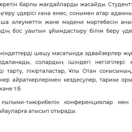
беретін барлық жағдайларды жасайды. Студентт
ңгеру үдерісі ғана емес, сонымен қатар адамн
шақ әлеуметтік және мәдени мәртебесін аны
рдің бос уақытын ұйымдастыру білім беру үде
і міндеттерді шешу мақсатында эдвайзерлер ж
даланады, солардың ішіндегі негізгілері:
і тарту, пікірталастар, Ұлы Отан соғысының,
нер қайраткерлерімен кездесулер, тарихи ор
әне т.б.
 ғылыми-тәжірибелік конференциялар мен 
қауларға қатысып отырады.