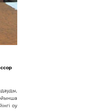
ессор
лдауды,
бойынша
інгі оқу