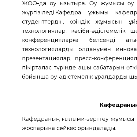
ЖОО-да оқу қызықтырақ.
Оқу жұмысы оқу
жүргізіледі.Кафедра ұжымы кафедр
студенттердің өзіндік жұмысын ұй
технологиялар, кәсіби-әдістемелік 
конференцияларға белсенді қа
технологияларды қолданумен инновац
презентациялар, пресс-конференция
пікірталас түрінде ашық сабақтарын өтк
бойынша оқу-әдістемелік құралдарды ш
Кафедраның
Кафедраның ғылыми-зерттеу жұмысы к
жоспарына сәйкес орындалады.