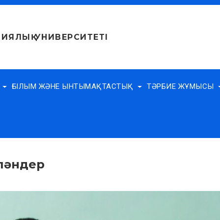
ИЯЛЫҚ УНИВЕРСИТЕТІ
Е
ҒЫЛЫМ ЖӘНЕ ЫНТЫМАҚТАСТЫҚ
ТӘРБИЕ ЖҰМЫСЫ
 пәндер