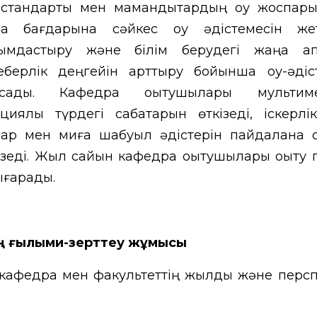
 стандарты мен мамандықтардың оқу жоспар
а бағдарына сәйкес оқу әдістемесін жеті
ымдастыру және білім берудегі жаңа ақпа
шеберлік деңгейін арттыру бойынша оқу-әдіс
тысады.
Кафедра оқытушылары мультиме
иялық түрдегі сабақтарын өткізеді, іскерлі
лар мен миға шабуыл әдістерін пайдалана 
ізеді.
Жыл сайын кафедра оқытушылары оқыту 
ығарады.
 ғылыми-зерттеу жұмысы
афедра мен факультеттің жылдық және персп