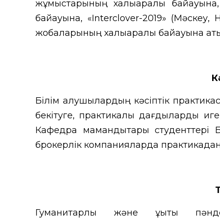
жұмыстарының халықаралық байқауына
байқауына, «Interclover-2019» (Мәске
жобаларының халықаралық байқауына қат
К
Білім алушылардың кәсіптік практикас
бекітуге, практикалық дағдыларды иге
Кафедра мамандықтары студенттері Б
брокерлік компанияларда практикадан 
Гуманитарлық және құқықтық пән