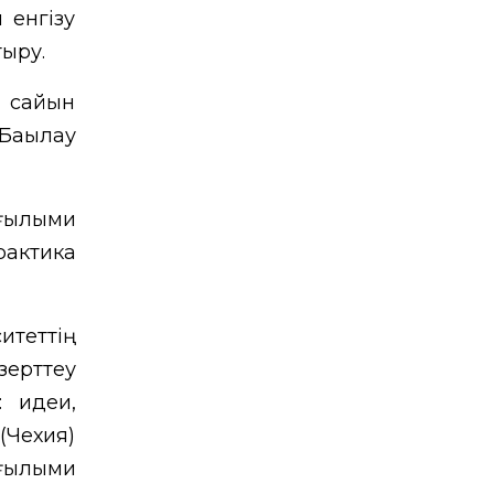
 енгізу
тыру.
 сайын
ақылау
 ғылыми
рактика
итеттің
ерттеу
: идеи,
(Чехия)
 ғылыми