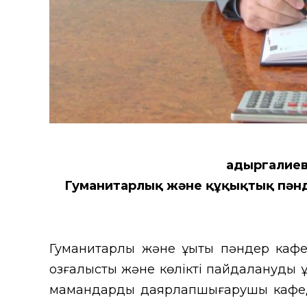
Қадыргалие
Гуманитарлық және құқықтық пәнде
Гуманитарлық және құқықтық пәндер ка
қозғалысты және көлікті пайдалануды құ
мамандарды даярлапшығарушы кафе