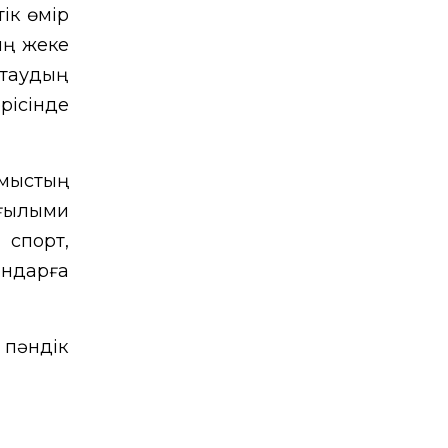
ік өмір
ың жеке
қтаудың
рісінде
ұмыстың
 ғылыми
 спорт,
ындарға
пәндік