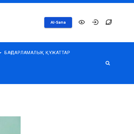
AI-Sana
БАҒДАРЛАМАЛЫҚ ҚҰЖАТТАР