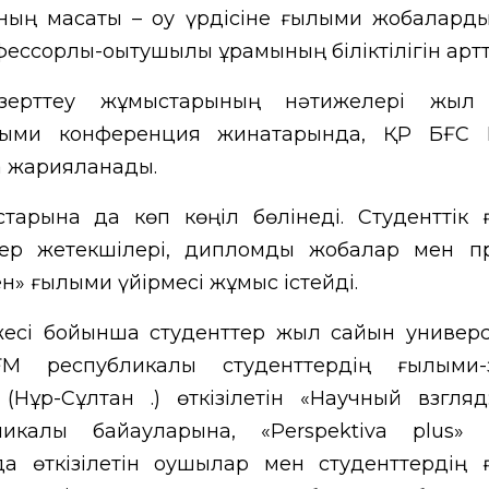
ң мақсаты – оқу үрдісіне ғылыми жобаларды
ссорлық-оқытушылық құрамының біліктілігін арт
-зерттеу жұмыстарының нәтижелері жыл
ылыми конференция жинақтарында, ҚР БҒС Б
а жарияланады.
тарына да көп көңіл бөлінеді. Студенттік
ер жетекшілері, дипломдық жобалар мен п
ен» ғылыми үйірмесі жұмыс істейді.
есі бойынша студенттер жыл сайын универс
 республикалық студенттердің ғылыми-з
ұр-Сұлтан қ.) өткізілетін «Научный взгляд
калық байқауларына, «Perspektiva plus» 
да өткізілетін оқушылар мен студенттердің