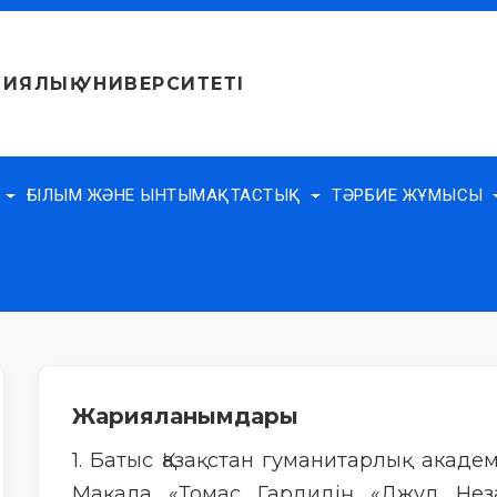
ИЯЛЫҚ УНИВЕРСИТЕТІ
Е
ҒЫЛЫМ ЖӘНЕ ЫНТЫМАҚТАСТЫҚ
ТӘРБИЕ ЖҰМЫСЫ
Жарияланымдары
1. Батыс Қазақстан гуманитарлық акаде
Мақала «Томас Гардидің «Джуд Нез