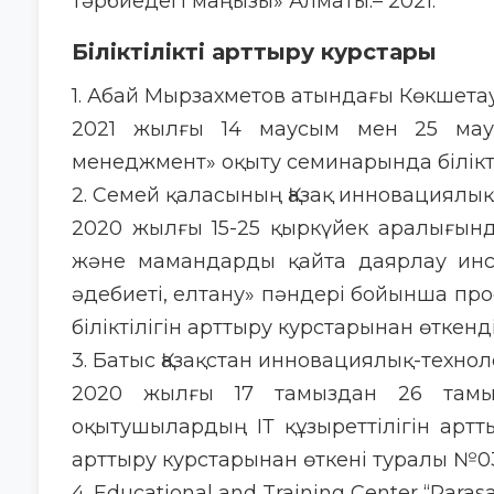
тәрбиедегі маңызы» Алматы.– 2021.
Біліктілікті арттыру курстары
1. Абай Мырзахметов атындағы Көкшетау
2021 жылғы 14 маусым мен 25 маус
менеджмент» оқыту семинарында білікті
2. Семей қаласының Қазақ инновациялық
2020 жылғы 15-25 қыркүйек аралығында 
және мамандарды қайта даярлау инст
әдебиеті, елтану» пәндері бойынша п
біліктілігін арттыру курстарынан өткен
3. Батыс Қазақстан инновациялық-технол
2020 жылғы 17 тамыздан 26 тамыз
оқытушылардың ІТ құзыреттілігін артт
арттыру курстарынан өткені туралы №0
4. Educational and Training Center “Paras