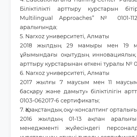
Біліктілікті арттыру курстарын біт
Multilingual Approaches” № 0101-11
аралығында;
5. Narxoz университеті, Алматы
2018 жылдың 29 мамыры мен 19 ма
ұйымындағы оқытудың инновациялық тәс
арттыру курстарынан өткені туралы № 0
6. Narxoz университеті, Алматы
2017 жылғы 7 маусым мен 11 маусы
басқару және дамыту» біліктілігін арт
0103-062017-6 сертификаты;
7. Қазақстандық оқу-консалтинг орталығы
2016 жылдың 01-13 ақпан аралығын
менеджменті жүйесіндегі персоналд