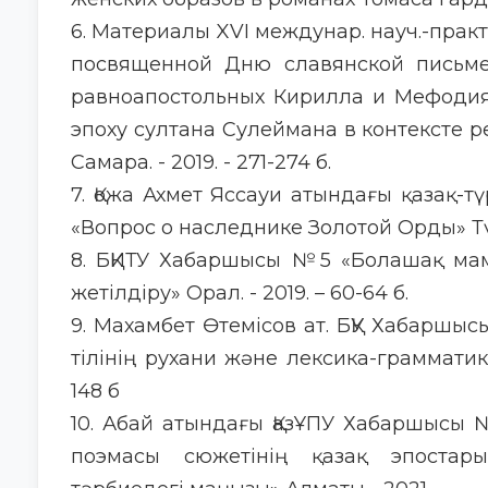
6. Материалы XVI междунар. науч.-практ
посвященной Дню славянской письме
равноапостольных Кирилла и Мефодия
эпоху султана Сулеймана в контексте 
Самара. - 2019. - 271-274 б.
7. Қожа Ахмет Яссауи атындағы қазақ-тү
«Вопрос о наследнике Золотой Орды» Түрк
8. БҚИТУ Хабаршысы №5 «Болашақ ма
жетілдіру» Орал. - 2019. – 60-64 б.
9. Махамбет Өтемісов ат. БҚУ Хабаршы
тілінің рухани және лексика-грамматика
148 б
10. Абай атындағы ҚазҰПУ Хабаршысы 
поэмасы сюжетінің қазақ эпостар