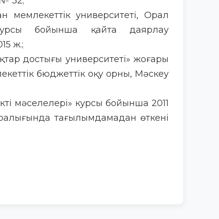
№ 32;
ан мемлекеттік университеті, Орал
курсы бойынша қайта даярлау
5 ж.;
қтар достығы университеті» жоғары
лекеттік бюджеттік оқу орны, Мәскеу
кті мәселелері» курсы бойынша 2011
ралығында тағылымдамадан өткені