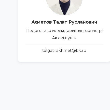
Ахметов Талғат Русланович
Педагогика ғылымдарының магистрі
Аға оқытушы
talgat_akhmet@bk.ru