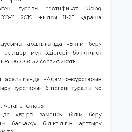
іргені туралы сертификат “Using
2019-11 2019 жылғы 11-25 қараша
усымы аралығында «Білім беру
ілдері мен әдістері» біліктілікті
104-062018-32 сертификаты;
м аралығында «Адам ресурстарын
тыру курстарын бітіргені туралы No
, Астана қаласы.
да «Қазіргі заманғы білім беру
ы басқару» біліктілігін арттыру