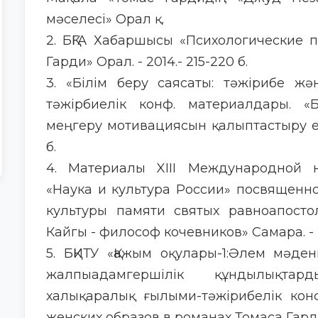
мәселесі» Орал қ.
2. БҚГА Хабаршысы «Психологические 
Гарди» Орал. - 2014.- 215-220 б.
3. «Білім беру саясаты: тәжірибе ж
тәжірбиелік конф. материалдары. 
меңгеру мотивациясын қалыптастыру ере
б.
4. Материалы XIII Международной н
«Наука и культура России» посвященн
культуры памяти святых равноапост
Кайгы - философ кочевников» Самара. - 20
5. БҚИТУ «Қажым оқулары-1:Әлем мәден
жалпыадамгершілік құндылықтар
халықаралық ғылыми-тәжірибелік конф
женских образов в романах Томаса Гарди» 