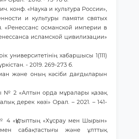
ич. конф. «Наука и культура России»,
нности и культуры памяти святых
. «Ренессанс османской империи в
ренессанса исламской цивилизации»
рік университетінің хабаршысы 1(111)
істан. - 2019. 269-273 б.
ман және оның кәсіби дағдыларын
сы № 2 «Алтын орда мұралары қазақ
лық дерек көзі» Орал. – 2021. – 141-
№ 4 «Құтыптың «Хұсрау мен Шырын»
ымен сабақтастығы және ұлттық