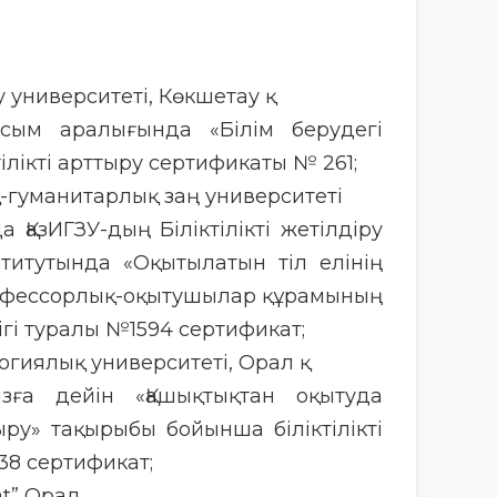
 университеті, Көкшетау қ
ым аралығында «Білім берудегі
лікті арттыру сертификаты № 261;
-гуманитарлық заң университеті
ҚазИГЗУ-дың Біліктілікті жетілдіру
итутында «Оқытылатын тіл елінің
рофессорлық-оқытушылар құрамының
дігі туралы №1594 сертификат;
огиялық университеті, Орал қ
ға дейін «Қашықтықтан оқытуда
ыру» тақырыбы бойынша біліктілікті
38 сертификат;
at” Орал.