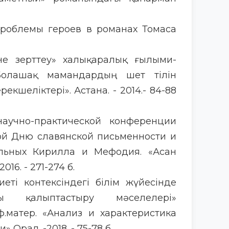
проблемы героев в романах Томаса
әне зерттеу» халықаралық ғылыми-
«Болашақ мамандардың шет тілін
кшеліктері». Астана. - 2014.- 84-88
аучно-практической конференции
ой Дню славянской письменности и
ольных Кирилла и Мефодия. «Асан
16. - 271-274 б.
иеті контексіндегі білім жүйесінде
ды қалыптастыру мәселелері»
.матер. «Анализ и характеристика
Орал. -2018. - 75-78 б.