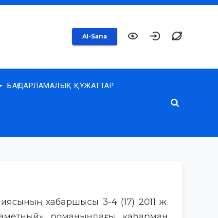
AI-Sana
БАҒДАРЛАМАЛЫҚ ҚҰЖАТТАР
миясының хабаршысы 3-4 (17) 2011 ж.
аметный» романындағы қаһарман