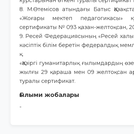
курстарынан өткені туралы сертификат 
8. М.Өтемісов атындағы Батыс Қазақст
«Жоғары мектеп педагогикасы» 
сертификаты № 093 қазан-желтоқсан, 201
9. Ресей Федерациясының «Ресей халы
кәсіптік білім беретін федералдық мем
қ.
«Қазіргі гуманитарлық ғылымдардың өзе
жылғы 29 қараша мен 09 желтоқсан а
туралы сертификат.
Ғылыми жобалары
-