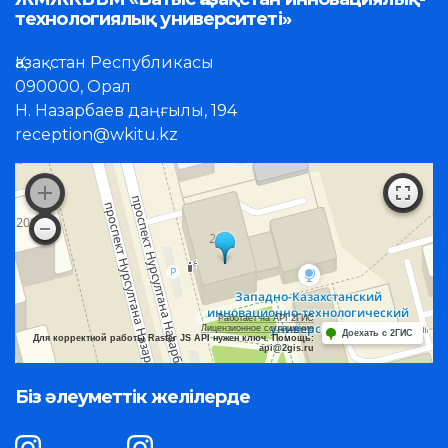
технологиялық университеті»
Қазақстан Республикасы
090000, Орал
Н. Назарбаев даңғылы, 194
reception@wkitu.kz
Работает на API 2ГИС
Лицензионное соглашение
Доехать с 2ГИС
Для корректной работы Raster JS API нужен ключ. Помощь:
api@2gis.ru
Біз әлеуметтік желілерде