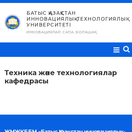
Skip
to
БАТЫС ҚАЗАҚСТАН
ИННОВАЦИЯЛЫҚ-ТЕХНОЛОГИЯЛЫҚ
content
УНИВЕРСИТЕТІ
ИННОВАЦИЯЛАР, САПА, БОЛАШАҚ
Техника және технологиялар
кафедрасы
ЖМЖКББМ «Батыс Қазақстан инновациялық-