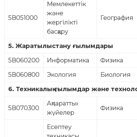
Мемлекеттік
және
5В051000
География
жергілікті
басқару
5.
Жаратылыстану ғылымдары
5В060200
Информатика
Физика
5В060800
Экология
Биология
6.
Техникалық ғылымдар және технол
Ақпараттық
5В070300
Физика
жүйелер
Есептеу
техникасы