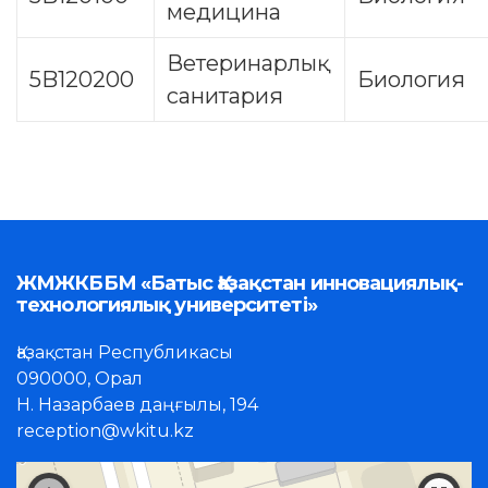
медицина
Ветеринарлық
5B120200
Биология
санитария
ЖМЖКББМ «Батыс Қазақстан инновациялық-
технологиялық университеті»
Қазақстан Республикасы
090000, Орал
Н. Назарбаев даңғылы, 194
reception@wkitu.kz