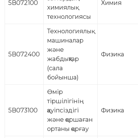
5В072100
Химия
химиялық
технологиясы
Технологиялық
машиналар
және
5В072400
Физика
жабдықтар
(сала
бойынша)
Өмір
тіршілігінің
5В073100
қауіпсіздігі
Физика
және қоршаған
ортаны қорғау