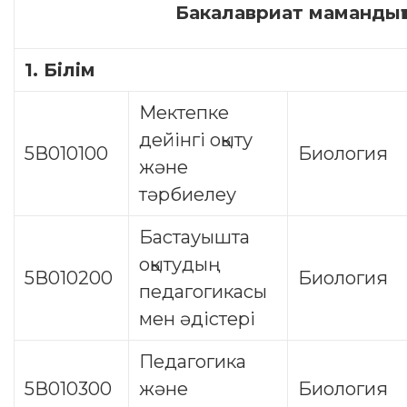
Бакалавриат мамандық
1.
Білім
Мектепке
дейінгі оқыту
5В010100
Биология
және
тәрбиелеу
Бастауышта
оқытудың
5В010200
Биология
педагогикасы
мен әдістері
Педагогика
5В010300
және
Биология