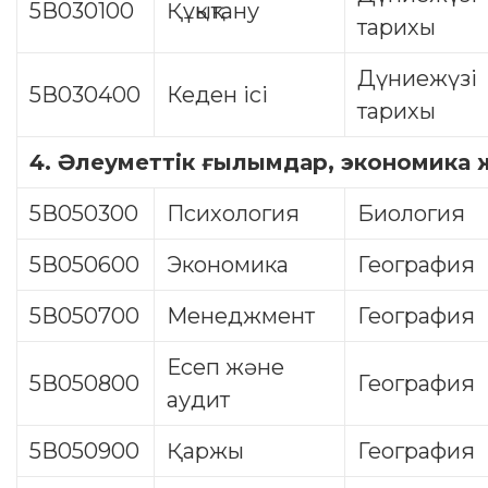
5В030100
Құқықтану
тарихы
Дүниежүзі
5В030400
Кеден ісі
тарихы
4.
Әлеуметтік ғылымдар
,
экономика 
5В050300
Психология
Биология
5В050600
Экономика
География
5В050700
Менеджмент
География
Есеп және
5В050800
География
аудит
5В050900
Қаржы
География