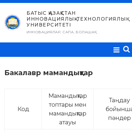
Skip
to
БАТЫС ҚАЗАҚСТАН
ИННОВАЦИЯЛЫҚ-ТЕХНОЛОГИЯЛЫҚ
content
УНИВЕРСИТЕТІ
ИННОВАЦИЯЛАР, САПА, БОЛАШАҚ
Бакалавр мамандықтар
Мамандықтар
Таңдау
топтары мен
Код
бойынш
мамандықтар
пәндер
атауы