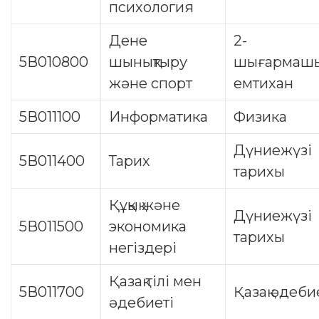
психология
Дене
2-
5В010800
шынықтыру
шығармашы
және спорт
емтихан
5В011100
Информатика
Физика
Дүниежүзі
5В011400
Тарих
тарихы
Құқық және
Дүниежүзі
5В011500
экономика
тарихы
негіздері
Қазақ тілі мен
5В011700
Қазақ әдеби
әдебиеті