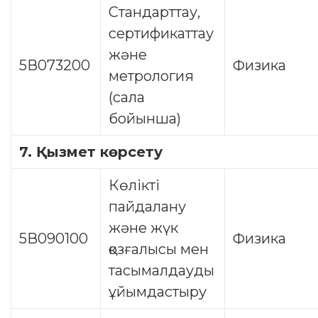
Стандарттау,
сертификаттау
және
5В073200
Физика
метрология
(сала
бойынша)
7.
Қызмет көрсету
Көлікті
пайдалану
және жүк
5В090100
Физика
қозғалысы мен
тасымалдауды
ұйымдастыру