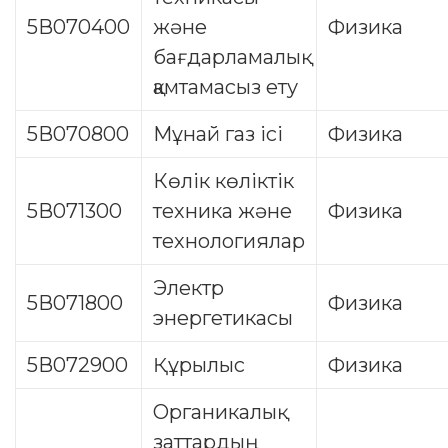
5В070400
және
Физика
бағдарламалық
қамтамасыз ету
5В070800
Мұнай газ ісі
Физика
Көлік көліктік
5В071300
техника және
Физика
технологиялар
Электр
5В071800
Физика
энергетикасы
5В072900
Құрылыс
Физика
Органикалық
заттардың