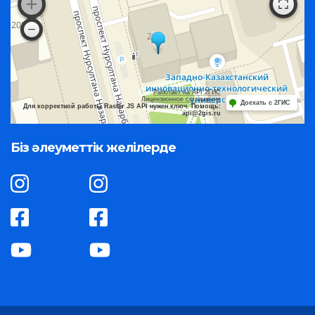
Работает на API 2ГИС
Лицензионное соглашение
Доехать с 2ГИС
Для корректной работы Raster JS API нужен ключ. Помощь:
api@2gis.ru
Біз әлеуметтік желілерде