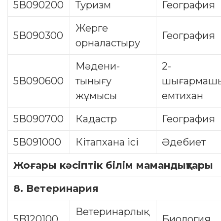
5В090200
Туризм
География
Жерге
5В090300
География
орналастыру
Мәдени-
2-
5В090600
тынығу
шығармашы
жұмысы
емтихан
5В090700
Кадастр
География
5В091000
Кітапхана ісі
Әдебиет
Жоғары кәсіптік білім мамандықтары
8. Ветеринария
Ветеринарлық
5B120100
Биология