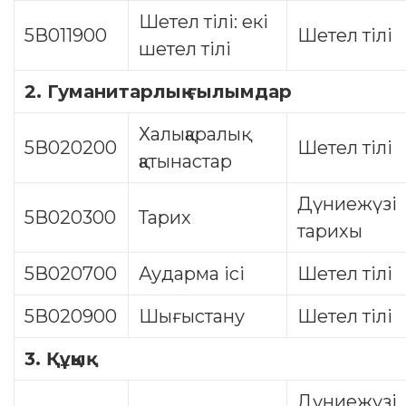
Шетел тілі: екі
5В011900
Шетел тілі
шетел тілі
2. Гуманитарлық ғылымдар
Халықаралық
5В020200
Шетел тілі
қатынастар
Дүниежүзі
5В020300
Тарих
тарихы
5В020700
Аударма ісі
Шетел тілі
5В020900
Шығыстану
Шетел тілі
3.
Құқық
Дүниежүзі