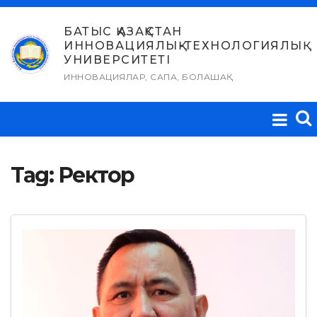
Skip
to
БАТЫС ҚАЗАҚСТАН
ИННОВАЦИЯЛЫҚ-ТЕХНОЛОГИЯЛЫҚ
content
УНИВЕРСИТЕТІ
ИННОВАЦИЯЛАР, САПА, БОЛАШАҚ
Tag:
Ректор