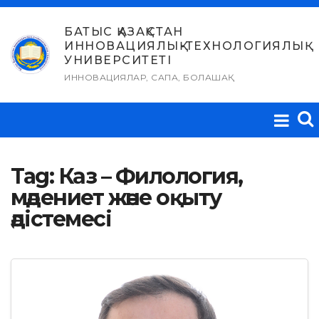
Skip
to
БАТЫС ҚАЗАҚСТАН
ИННОВАЦИЯЛЫҚ-ТЕХНОЛОГИЯЛЫҚ
content
УНИВЕРСИТЕТІ
ИННОВАЦИЯЛАР, САПА, БОЛАШАҚ
Tag:
Каз – Филология,
мәдениет және оқыту
әдістемесі