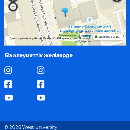
Работает на API 2ГИС
Лицензионное соглашение
Доехать с 2ГИС
Для корректной работы Raster JS API нужен ключ. Помощь:
api@2gis.ru
Біз әлеуметтік желілерде
© 2026 West university