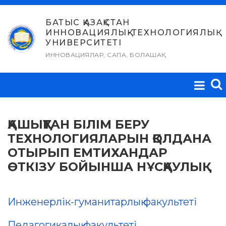
Skip
to
БАТЫС ҚАЗАҚСТАН
ИННОВАЦИЯЛЫҚ-ТЕХНОЛОГИЯЛЫҚ
content
УНИВЕРСИТЕТІ
ИННОВАЦИЯЛАР, САПА, БОЛАШАҚ
ҚАШЫҚТАН БІЛІМ БЕРУ
ТЕХНОЛОГИЯЛАРЫН ҚОЛДАНА
ОТЫРЫП ЕМТИХАНДАР
ӨТКІЗУ БОЙЫНША НҰСҚАУЛЫҚ
Инженерлік-гуманитарлық факультеті
Педагогикалық факультеті