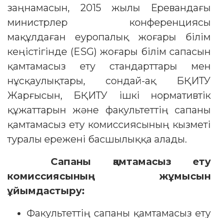
заңнамасын, 2015 жылы Еревандағы
министрлер конференциясы
мақұлдаған еуропалық жоғары білім
кеңістігінде (ESG) жоғары білім сапасын
қамтамасыз ету стандарттары мен
нұсқаулықтары, сондай-ақ БҚИТУ
Жарғысын, БҚИТУ ішкі нормативтік
құжаттарын және факультеттің сапаны
қамтамасыз ету комиссиясының кызметі
туралы ережені басшылыққа алады.
С
апаны қамтамасыз ету
комиссия
сы
ның жұмысын
ұйымдастыру
:
Факультеттің сапаны қамтамасыз ету