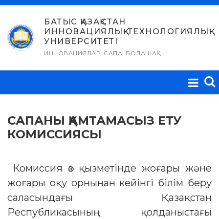
Skip
to
БАТЫС ҚАЗАҚСТАН
ИННОВАЦИЯЛЫҚ-ТЕХНОЛОГИЯЛЫҚ
content
УНИВЕРСИТЕТІ
ИННОВАЦИЯЛАР, САПА, БОЛАШАҚ
САПАНЫ ҚАМТАМАСЫЗ ЕТУ
КОМИССИЯСЫ
Комиссия өз қызметінде жоғары және
жоғары оқу орнынан кейінгі білім беру
саласындағы Қазақстан
Республикасының қолданыстағы