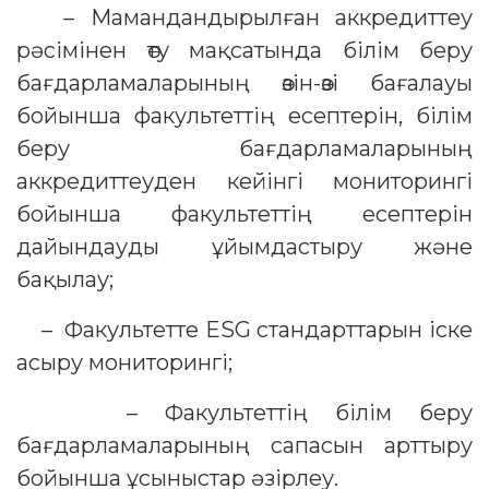
– Мамандандырылған аккредиттеу
рәсімінен өту мақсатында білім беру
бағдарламаларының өзін-өзі бағалауы
бойынша факультеттің есептерін, білім
беру бағдарламаларының
аккредиттеуден кейінгі мониторингі
бойынша факультеттің есептерін
дайындауды ұйымдастыру және
бақылау;
– Факультетте ESG стандарттарын іске
асыру мониторингі;
– Факультеттің білім беру
бағдарламаларының сапасын арттыру
бойынша ұсыныстар әзірлеу.