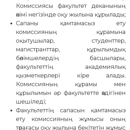
Комиссиясы факультет деканының
өкімі негізінде оқу жылына құрылады;
Сапаны қамтамасыз ету
комиссияның құрамына
оқытушылар, студенттер,
магистранттар, құрылымдық
бөлімшелердің басшылары,
факультеттің академиялық
қызметкерлері кіре алады.
Комиссияның құрамы мен
құрылымын әр факультетте өздігінен
шешіледі;
Факультеттің сапасын қамтамасыз
ету комиссияның жұмысы оның
төрағасы оқу жылына бекітетін жұмыс