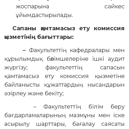
жоспарына сәйкес
ұйымдастырылады.
Сапаны қамтамасыз ету комиссия
қызметінің бағыттары:
–
Факультеттің кафедралары мен
құрылымдық бөлімшелеріне ішкі аудит
жүргізу; факультеттің сапасын
қамтамасыз ету комиссия қызметіне
байланысты құжаттардың нысандарын
әзірлеу және бекіту;
– Факультеттің білім беру
бағдарламаларының мазмұны мен іске
асырылу шарттары, бағалау саясаты