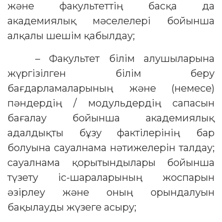
және факультеттің басқа да
академиялық мәселелері бойынша
алқалы шешім қабылдау;
– Факультет білім алушыларына
жүргізілген білім беру
бағдарламаларының және (немесе)
пәндердің / модульдердің сапасын
бағалау бойынша академиялық
адалдықты бұзу фактілерінің бар
болуына сауалнама нәтижелерін талдау;
сауалнама қорытындылары бойынша
түзету іс-шараларының жоспарын
әзірлеу және оның орындалуын
бақылауды жүзеге асыру;