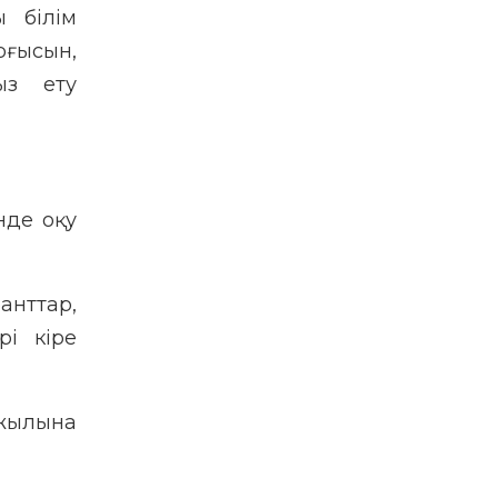
ы білім
рғысын,
ыз ету
нде оқу
анттар,
рі кіре
 жылына