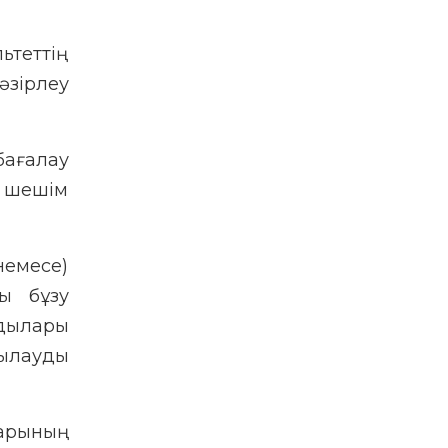
ьтеттің
әзірлеу
бағалау
 шешім
немесе)
ы бұзу
дылары
ылауды
ларының