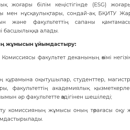
қ жоғары білім кеңістігінде (ESG) жоғар
ры мен нұсқаулықтары, сондай-ақ БҚИТУ Жа
рын және факультеттің сапаны қамтамас
і басшылыққа алады.
ның жұмысын ұйымдастыру:
 Комиссиясы факультет деканының өкімі негізі
ң құрамына оқытушылар, студенттер, магистр
ы, факультеттің академиялық қызметкерле
мын әр факультетте өздігінен шешіледі;
ету комиссияның жұмысы оның төрағасы оқу
ымдастырылады.