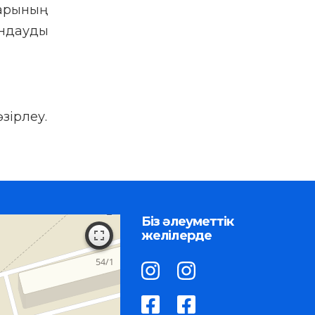
арының
ндауды
зірлеу.
Біз әлеуметтік
желілерде