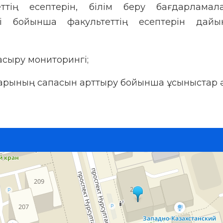
теттің есептерін, білім беру бағдарламал
гі бойынша факультеттің есептерін дайы
асыру мониторингі;
ларының сапасын арттыру бойынша ұсыныстар ә