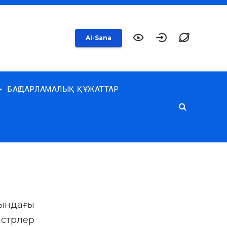
AI-Sana
БАҒДАРЛАМАЛЫҚ ҚҰЖАТТАР
сындағы
истрлер