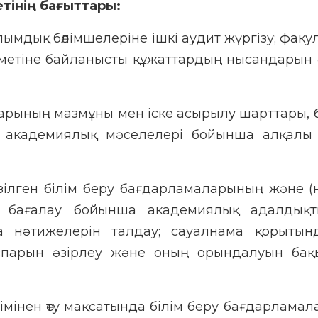
етінің бағыттары:
мдық бөлімшелеріне ішкі аудит жүргізу; факул
зметіне байланысты құжаттардың нысандарын 
ларының мазмұны мен іске асырылу шарттары, 
да академиялық мәселелері бойынша алқалы
зілген білім беру бағдарламаларының және (
н бағалау бойынша академиялық адалдықт
ма нәтижелерін талдау; сауалнама қорытын
спарын әзірлеу және оның орындалуын бақ
мінен өту мақсатында білім беру бағдарлама