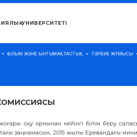
ИЯЛЫҚ УНИВЕРСИТЕТІ
Е
ҒЫЛЫМ ЖӘНЕ ЫНТЫМАҚТАСТЫҚ
ТӘРБИЕ ЖҰМЫСЫ
 КОМИССИЯСЫ
жоғары оқу орнынан кейінгі білім беру сала
тағы заңнамасын, 2015 жылы Еревандағы мин