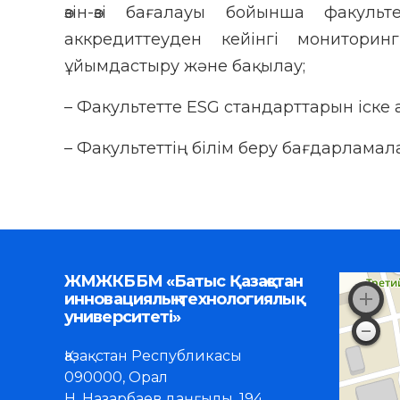
өзін-өзі бағалауы бойынша факуль
аккредиттеуден кейінгі мониторин
ұйымдастыру және бақылау;
– Факультетте ESG стандарттарын іске 
– Факультеттің білім беру бағдарлама
ЖМЖКББМ «Батыс Қазақстан
инновациялық-технологиялық
университеті»
Қазақстан Республикасы
090000, Орал
Н. Назарбаев даңғылы, 194