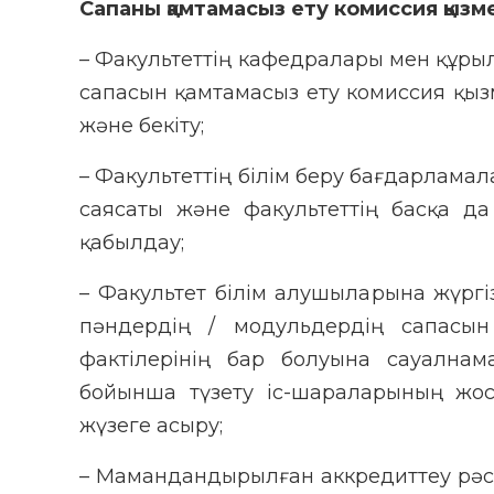
Сапаны қамтамасыз ету комиссия қызм
– Факультеттің кафедралары мен құрылы
сапасын қамтамасыз ету комиссия қы
және бекіту;
– Факультеттің білім беру бағдарлама
саясаты және факультеттің басқа 
қабылдау;
– Факультет білім алушыларына жүргі
пәндердің / модульдердің сапасы
фактілерінің бар болуына сауална
бойынша түзету іс-шараларының жо
жүзеге асыру;
– Мамандандырылған аккредиттеу рәсі