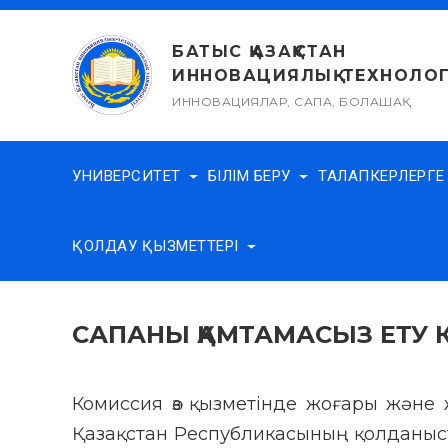
Skip
to
БАТЫС ҚАЗАҚСТАН
content
ИННОВАЦИЯЛЫҚ-ТЕХНОЛОГ
ИННОВАЦИЯЛАР, САПА, БОЛАШАҚ
УНИВЕРСИТЕТ
БІЛІМ БЕРУ
ТАЛАПКЕРЛЕРГ
ҚОЛДАУ ҚЫЗМЕТТЕРІ
САПАНЫ ҚАМТАМАСЫЗ ЕТУ
Комиссия өз қызметінде жоғары және 
Қазақстан Республикасының қолданыс