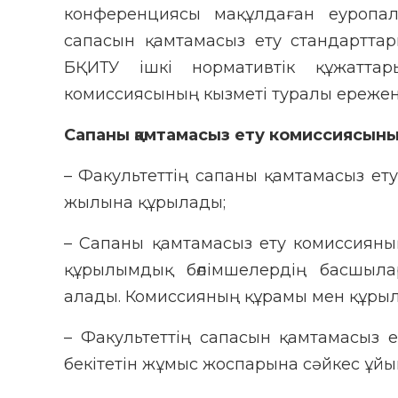
конференциясы мақұлдаған еуропалы
сапасын қамтамасыз ету стандартта
БҚИТУ ішкі нормативтік құжатта
комиссиясының кызметі туралы ережен
Сапаны қамтамасыз ету комиссиясы
– Факультеттің сапаны қамтамасыз ету
жылына құрылады;
– Сапаны қамтамасыз ету комиссияны
құрылымдық бөлімшелердің басшылар
алады. Комиссияның құрамы мен құрылы
– Факультеттің сапасын қамтамасыз 
бекітетін жұмыс жоспарына сәйкес ұй