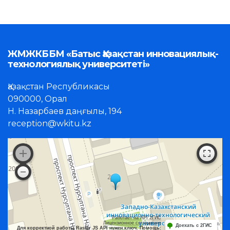
ЖМЖКББМ «Батыс Қазақстан инновациялық-
технологиялық университеті»
Қазақстан Республикасы
090000, Орал
Н. Назарбаев даңғылы, 194
reception@wkitu.kz
Работает на API 2ГИС
Лицензионное соглашение
Доехать с 2ГИС
Для корректной работы Raster JS API нужен ключ. Помощь: