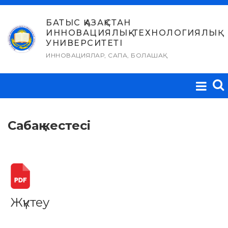
Skip
to
БАТЫС ҚАЗАҚСТАН
ИННОВАЦИЯЛЫҚ-ТЕХНОЛОГИЯЛЫҚ
content
УНИВЕРСИТЕТІ
ИННОВАЦИЯЛАР, САПА, БОЛАШАҚ
Сабақ кестесі
Жүктеу